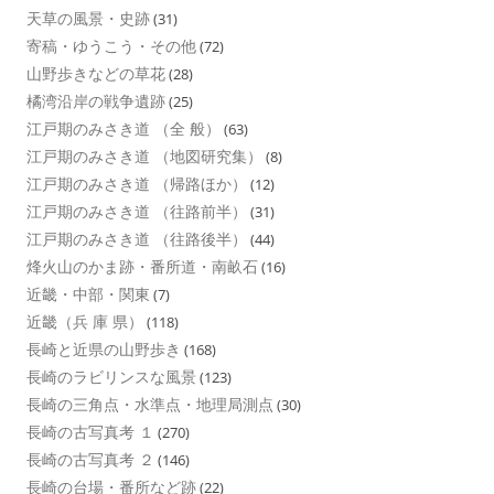
天草の風景・史跡
(31)
寄稿・ゆうこう・その他
(72)
山野歩きなどの草花
(28)
橘湾沿岸の戦争遺跡
(25)
江戸期のみさき道 （全 般）
(63)
江戸期のみさき道 （地図研究集）
(8)
江戸期のみさき道 （帰路ほか）
(12)
江戸期のみさき道 （往路前半）
(31)
江戸期のみさき道 （往路後半）
(44)
烽火山のかま跡・番所道・南畝石
(16)
近畿・中部・関東
(7)
近畿（兵 庫 県）
(118)
長崎と近県の山野歩き
(168)
長崎のラビリンスな風景
(123)
長崎の三角点・水準点・地理局測点
(30)
長崎の古写真考 １
(270)
長崎の古写真考 ２
(146)
長崎の台場・番所など跡
(22)