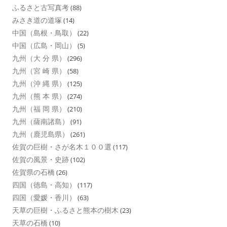
ふるさと古写真考
(88)
みさき道の道塚
(14)
中国（島根・鳥取）
(22)
中国（広島・岡山）
(5)
九州（大 分 県）
(296)
九州（宮 崎 県）
(58)
九州（沖 縄 県）
(125)
九州（熊 本 県）
(274)
九州（福 岡 県）
(210)
九州（薩南諸島）
(91)
九州（鹿児島県）
(261)
佐賀の巨樹・さが名木１００選
(117)
佐賀の風景・史跡
(102)
佐賀県の石橋
(26)
四国（徳島・高知）
(117)
四国（愛媛・香川）
(63)
天草の巨樹・ふるさと熊本の樹木
(23)
天草の石橋
(10)