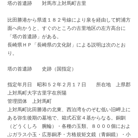
塔の首遺跡 対馬市上対馬町古里
比田勝港から県道１８２号線により泉を経由して鰐浦方
面へ向かうと、すぐのところの古里地区の左方高台に
「塔の首遺跡」がある。
長崎県ＨＰ「長崎県の文化財」による説明は次のとお
り。
塔の首遺跡 史跡（国指定）
指定年月日 昭和５２年２月１７日 所在地 上県郡
上対馬町大字古里字在所陽
管理団体 上対馬町
上対馬町比田勝港の北東、西泊湾をのぞむ低い旧岬上に
ある弥生後期の墓地で、箱式石室４基からなる。銅釧
（どうくしろ 腕輪）・各種の玉類、８０００個におよ
ぶガラス小玉・広形銅矛・方格規矩文鏡（青銅鏡）・小