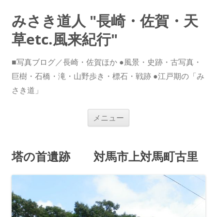
みさき道人 "長崎・佐賀・天
草etc.風来紀行"
■写真ブログ／長崎・佐賀ほか ●風景・史跡・古写真・
巨樹・石橋・滝・山野歩き・標石・戦跡 ●江戸期の「み
さき道」
コ
メニュー
ン
テ
ン
ツ
へ
塔の首遺跡 対馬市上対馬町古里
ス
キ
ッ
プ