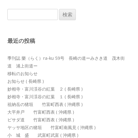
ビ
検
ゲ
索:
ー
シ
最近の投稿
ョ
ン
季刊誌 樂（らく）ra-ku 59号 長崎の道ーみさき道 茂木街
道 浦上街道ー
移転のお知らせ
お知らせ ( 長崎県 )
妙相寺・富川渓谷の紅葉 ２ ( 長崎県 )
妙相寺・富川渓谷の紅葉 １ ( 長崎県 )
祖納岳の猪垣 竹富町西表 ( 沖縄県 )
大平井戸 竹富町西表 ( 沖縄県 )
ピサダ道 竹富町西表 ( 沖縄県 )
ヤッサ地区の猪垣 竹富町南風見 ( 沖縄県 )
小 城 盛 武富町武富 ( 沖縄県 )