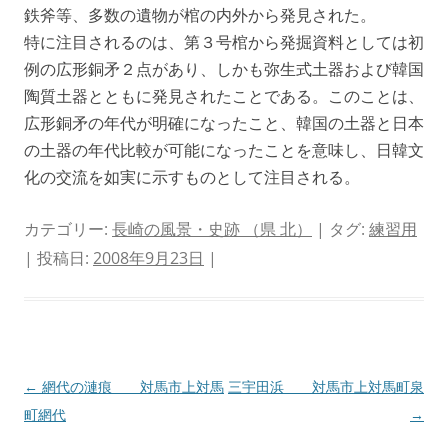
鉄斧等、多数の遺物が棺の内外から発見された。
特に注目されるのは、第３号棺から発掘資料としては初
例の広形銅矛２点があり、しかも弥生式土器および韓国
陶質土器とともに発見されたことである。このことは、
広形銅矛の年代が明確になったこと、韓国の土器と日本
の土器の年代比較が可能になったことを意味し、日韓文
化の交流を如実に示すものとして注目される。
カテゴリー:
長崎の風景・史跡 （県 北）
| タグ:
練習用
| 投稿日:
2008年9月23日
|
投
←
網代の漣痕 対馬市上対馬
三宇田浜 対馬市上対馬町泉
稿
町網代
→
ナ