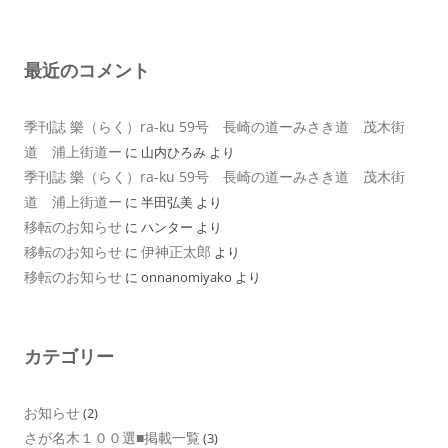
最近のコメント
季刊誌 樂（らく）ra-ku 59号 長崎の道ーみさき道 茂木街
道 浦上街道ー
に
山内ひろみ
より
季刊誌 樂（らく）ra-ku 59号 長崎の道ーみさき道 茂木街
道 浦上街道ー
に
半田弘美
より
移転のお知らせ
に
ハンター
より
移転のお知らせ
伊神正太郎
に
より
移転のお知らせ
に
onnanomiyako
より
カテゴリー
お知らせ
(2)
さが名木１００選■掲載一覧
(3)