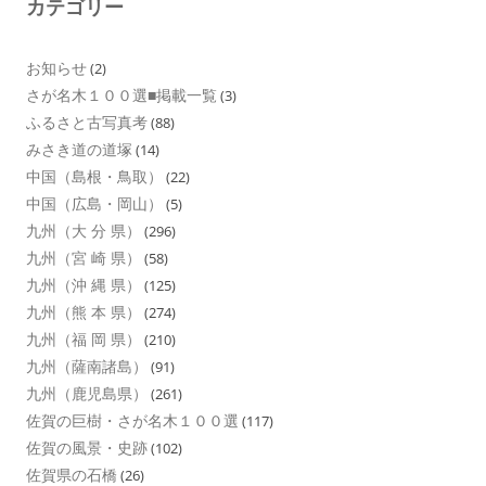
カテゴリー
お知らせ
(2)
さが名木１００選■掲載一覧
(3)
ふるさと古写真考
(88)
みさき道の道塚
(14)
中国（島根・鳥取）
(22)
中国（広島・岡山）
(5)
九州（大 分 県）
(296)
九州（宮 崎 県）
(58)
九州（沖 縄 県）
(125)
九州（熊 本 県）
(274)
九州（福 岡 県）
(210)
九州（薩南諸島）
(91)
九州（鹿児島県）
(261)
佐賀の巨樹・さが名木１００選
(117)
佐賀の風景・史跡
(102)
佐賀県の石橋
(26)