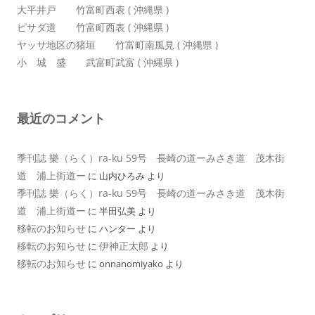
大平井戸 竹富町西表 ( 沖縄県 )
ピサダ道 竹富町西表 ( 沖縄県 )
ヤッサ地区の猪垣 竹富町南風見 ( 沖縄県 )
小 城 盛 武富町武富 ( 沖縄県 )
最近のコメント
季刊誌 樂（らく）ra-ku 59号 長崎の道ーみさき道 茂木街
道 浦上街道ー
に
山内ひろみ
より
季刊誌 樂（らく）ra-ku 59号 長崎の道ーみさき道 茂木街
道 浦上街道ー
に
半田弘美
より
移転のお知らせ
に
ハンター
より
移転のお知らせ
伊神正太郎
に
より
移転のお知らせ
に
onnanomiyako
より