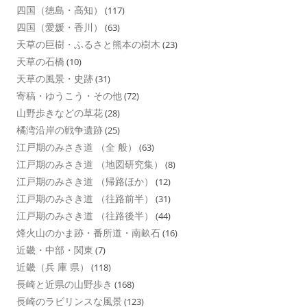
四国（徳島・高知）
(117)
四国（愛媛・香川）
(63)
天草の巨樹・ふるさと熊本の樹木
(23)
天草の石橋
(10)
天草の風景・史跡
(31)
寄稿・ゆうこう・その他
(72)
山野歩きなどの草花
(28)
橘湾沿岸の戦争遺跡
(25)
江戸期のみさき道 （全 般）
(63)
江戸期のみさき道 （地図研究集）
(8)
江戸期のみさき道 （帰路ほか）
(12)
江戸期のみさき道 （往路前半）
(31)
江戸期のみさき道 （往路後半）
(44)
烽火山のかま跡・番所道・南畝石
(16)
近畿・中部・関東
(7)
近畿（兵 庫 県）
(118)
長崎と近県の山野歩き
(168)
長崎のラビリンスな風景
(123)