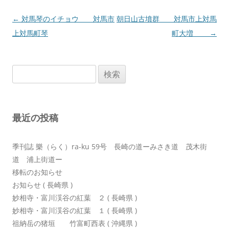
投
←
対馬琴のイチョウ 対馬市
朝日山古墳群 対馬市上対馬
稿
上対馬町琴
町大増
→
ナ
ビ
検
ゲ
索:
ー
シ
最近の投稿
ョ
ン
季刊誌 樂（らく）ra-ku 59号 長崎の道ーみさき道 茂木街
道 浦上街道ー
移転のお知らせ
お知らせ ( 長崎県 )
妙相寺・富川渓谷の紅葉 ２ ( 長崎県 )
妙相寺・富川渓谷の紅葉 １ ( 長崎県 )
祖納岳の猪垣 竹富町西表 ( 沖縄県 )