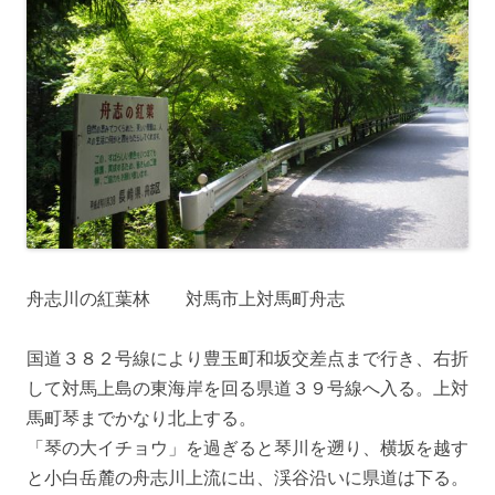
舟志川の紅葉林 対馬市上対馬町舟志
国道３８２号線により豊玉町和坂交差点まで行き、右折
して対馬上島の東海岸を回る県道３９号線へ入る。上対
馬町琴までかなり北上する。
「琴の大イチョウ」を過ぎると琴川を遡り、横坂を越す
と小白岳麓の舟志川上流に出、渓谷沿いに県道は下る。