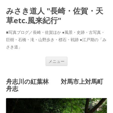
みさき道人 "長崎・佐賀・天
草etc.風来紀行"
■写真ブログ／長崎・佐賀ほか ●風景・史跡・古写真・
巨樹・石橋・滝・山野歩き・標石・戦跡 ●江戸期の「み
さき道」
コ
メニュー
ン
テ
ン
ツ
へ
舟志川の紅葉林 対馬市上対馬町
ス
キ
舟志
ッ
プ