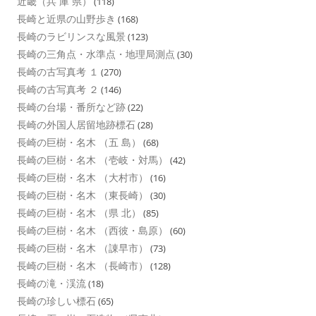
近畿（兵 庫 県）
(118)
長崎と近県の山野歩き
(168)
長崎のラビリンスな風景
(123)
長崎の三角点・水準点・地理局測点
(30)
長崎の古写真考 １
(270)
長崎の古写真考 ２
(146)
長崎の台場・番所など跡
(22)
長崎の外国人居留地跡標石
(28)
長崎の巨樹・名木 （五 島）
(68)
長崎の巨樹・名木 （壱岐・対馬）
(42)
長崎の巨樹・名木 （大村市）
(16)
長崎の巨樹・名木 （東長崎）
(30)
長崎の巨樹・名木 （県 北）
(85)
長崎の巨樹・名木 （西彼・島原）
(60)
長崎の巨樹・名木 （諌早市）
(73)
長崎の巨樹・名木 （長崎市）
(128)
長崎の滝・渓流
(18)
長崎の珍しい標石
(65)