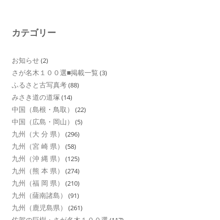
カテゴリー
お知らせ
(2)
さが名木１００選■掲載一覧
(3)
ふるさと古写真考
(88)
みさき道の道塚
(14)
中国（島根・鳥取）
(22)
中国（広島・岡山）
(5)
九州（大 分 県）
(296)
九州（宮 崎 県）
(58)
九州（沖 縄 県）
(125)
九州（熊 本 県）
(274)
九州（福 岡 県）
(210)
九州（薩南諸島）
(91)
九州（鹿児島県）
(261)
佐賀の巨樹・さが名木１００選
(117)