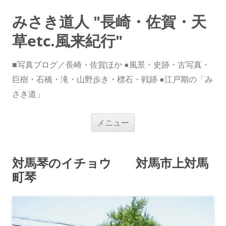
みさき道人 "長崎・佐賀・天
草etc.風来紀行"
■写真ブログ／長崎・佐賀ほか ●風景・史跡・古写真・
巨樹・石橋・滝・山野歩き・標石・戦跡 ●江戸期の「み
さき道」
コ
メニュー
ン
テ
ン
ツ
へ
対馬琴のイチョウ 対馬市上対馬
ス
キ
町琴
ッ
プ