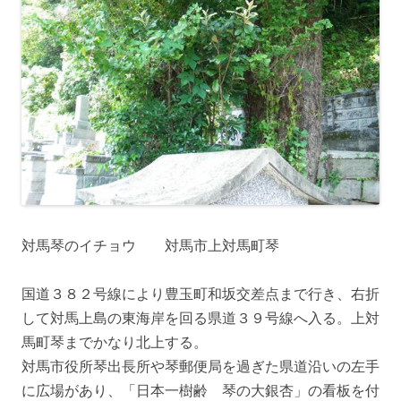
対馬琴のイチョウ 対馬市上対馬町琴
国道３８２号線により豊玉町和坂交差点まで行き、右折
して対馬上島の東海岸を回る県道３９号線へ入る。上対
馬町琴までかなり北上する。
対馬市役所琴出長所や琴郵便局を過ぎた県道沿いの左手
に広場があり、「日本一樹齢 琴の大銀杏」の看板を付