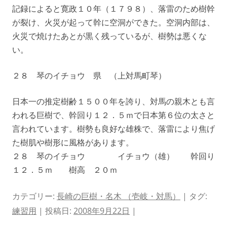
記録によると寛政１０年（１７９８）、落雷のため樹幹
が裂け、火災が起って幹に空洞ができた。空洞内部は、
火災で焼けたあとが黒く残っているが、樹勢は悪くな
い。
２８ 琴のイチョウ 県 （上対馬町琴）
日本一の推定樹齢１５００年を誇り、対馬の親木とも言
われる巨樹で、幹回り１２．５ｍで日本第６位の太さと
言われています。樹勢も良好な雄株で、落雷により焦げ
た樹肌や樹形に風格があります。
２８ 琴のイチョウ イチョウ（雄） 幹回り
１２．５ｍ 樹高 ２０ｍ
カテゴリー:
長崎の巨樹・名木 （壱岐・対馬）
| タグ:
練習用
| 投稿日:
2008年9月22日
|