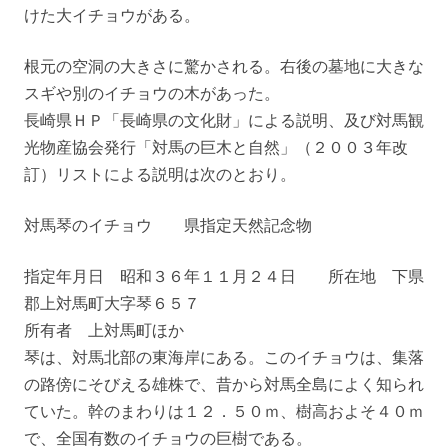
けた大イチョウがある。
根元の空洞の大きさに驚かされる。右後の墓地に大きな
スギや別のイチョウの木があった。
長崎県ＨＰ「長崎県の文化財」による説明、及び対馬観
光物産協会発行「対馬の巨木と自然」（２００３年改
訂）リストによる説明は次のとおり。
対馬琴のイチョウ 県指定天然記念物
指定年月日 昭和３６年１１月２４日 所在地 下県
郡上対馬町大字琴６５７
所有者 上対馬町ほか
琴は、対馬北部の東海岸にある。このイチョウは、集落
の路傍にそびえる雄株で、昔から対馬全島によく知られ
ていた。幹のまわりは１２．５０ｍ、樹高およそ４０ｍ
で、全国有数のイチョウの巨樹である。