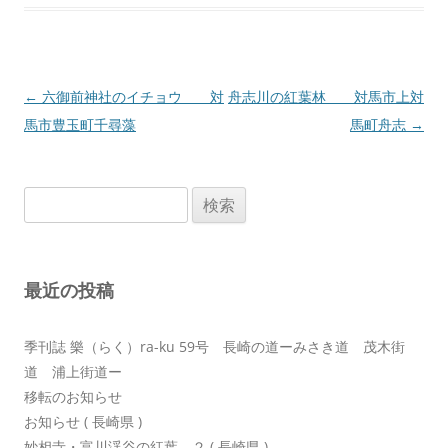
投
←
六御前神社のイチョウ 対
舟志川の紅葉林 対馬市上対
稿
馬市豊玉町千尋藻
馬町舟志
→
ナ
ビ
検
ゲ
索:
ー
シ
最近の投稿
ョ
ン
季刊誌 樂（らく）ra-ku 59号 長崎の道ーみさき道 茂木街
道 浦上街道ー
移転のお知らせ
お知らせ ( 長崎県 )
妙相寺・富川渓谷の紅葉 ２ ( 長崎県 )