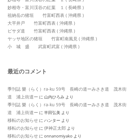
妙相寺・富川渓谷の紅葉 １ ( 長崎県 )
祖納岳の猪垣 竹富町西表 ( 沖縄県 )
大平井戸 竹富町西表 ( 沖縄県 )
ピサダ道 竹富町西表 ( 沖縄県 )
ヤッサ地区の猪垣 竹富町南風見 ( 沖縄県 )
小 城 盛 武富町武富 ( 沖縄県 )
最近のコメント
季刊誌 樂（らく）ra-ku 59号 長崎の道ーみさき道 茂木街
道 浦上街道ー
に
山内ひろみ
より
季刊誌 樂（らく）ra-ku 59号 長崎の道ーみさき道 茂木街
道 浦上街道ー
に
半田弘美
より
移転のお知らせ
に
ハンター
より
移転のお知らせ
伊神正太郎
に
より
移転のお知らせ
に
onnanomiyako
より