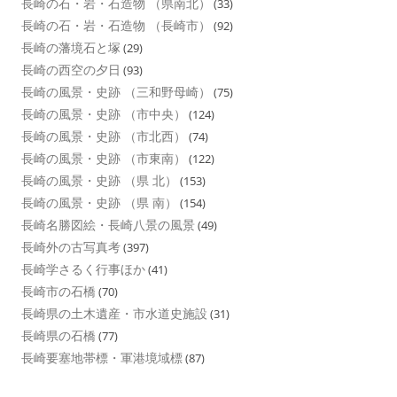
長崎の石・岩・石造物 （県南北）
(33)
長崎の石・岩・石造物 （長崎市）
(92)
長崎の藩境石と塚
(29)
長崎の西空の夕日
(93)
長崎の風景・史跡 （三和野母崎）
(75)
長崎の風景・史跡 （市中央）
(124)
長崎の風景・史跡 （市北西）
(74)
長崎の風景・史跡 （市東南）
(122)
長崎の風景・史跡 （県 北）
(153)
長崎の風景・史跡 （県 南）
(154)
長崎名勝図絵・長崎八景の風景
(49)
長崎外の古写真考
(397)
長崎学さるく行事ほか
(41)
長崎市の石橋
(70)
長崎県の土木遺産・市水道史施設
(31)
長崎県の石橋
(77)
長崎要塞地帯標・軍港境域標
(87)