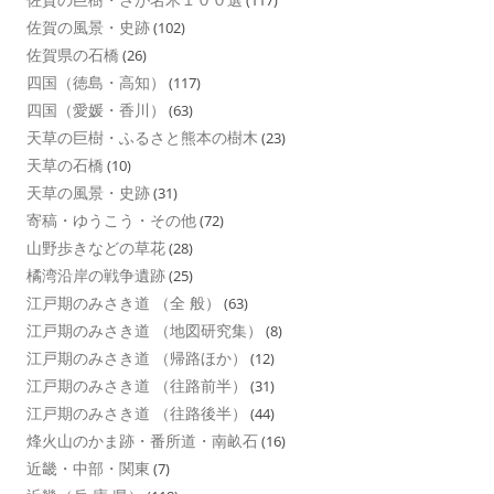
佐賀の風景・史跡
(102)
佐賀県の石橋
(26)
四国（徳島・高知）
(117)
四国（愛媛・香川）
(63)
天草の巨樹・ふるさと熊本の樹木
(23)
天草の石橋
(10)
天草の風景・史跡
(31)
寄稿・ゆうこう・その他
(72)
山野歩きなどの草花
(28)
橘湾沿岸の戦争遺跡
(25)
江戸期のみさき道 （全 般）
(63)
江戸期のみさき道 （地図研究集）
(8)
江戸期のみさき道 （帰路ほか）
(12)
江戸期のみさき道 （往路前半）
(31)
江戸期のみさき道 （往路後半）
(44)
烽火山のかま跡・番所道・南畝石
(16)
近畿・中部・関東
(7)