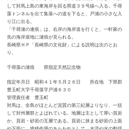
して対馬上島の東海岸を回る県道３９号線へ入る。千尋
藻トンネルを出て集落への道を下ると、戸浦の小さな入
り江に出る。
「千尋漣の連痕」は、右岸の海岸道を行くと、一軒家の
先の海岸崖地に漣痕が見られる。
長崎県ＨＰ「長崎県の文化財」による説明は次のとお
り。
千尋藻の漣痕 県指定天然記念物
指定年月日 昭和４１年５月２６日 所在地 下県郡
豊玉町大字千尋藻字戸浦６３０
管理責任者 豊玉町
対馬は、全島がほとんど泥質の第三紀層よりなり、一括
して対州層群とよばれている。地層は主として厚い頁岩
か、頁岩・砂岩の互層である。頁岩に挟まる砂岩の上面
や下面に、堆積作用のあらわれとして、水流や水の動揺