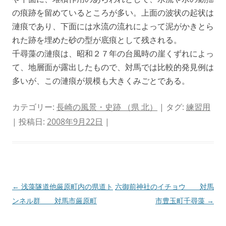
の痕跡を留めているところが多い。上面の波状の起状は
漣痕であり、下面には水流の流れによって泥がかきとら
れた跡を埋めた砂の型が底痕として残される。
千尋藻の漣痕は、昭和２７年の台風時の崖くずれによっ
て、地層面が露出したもので、対馬では比較的発見例は
多いが、この漣痕が規模も大きくみごとである。
カテゴリー:
長崎の風景・史跡 （県 北）
| タグ:
練習用
| 投稿日:
2008年9月22日
|
投
←
浅藻隧道他厳原町内の県道ト
六御前神社のイチョウ 対馬
稿
ンネル群 対馬市厳原町
市豊玉町千尋藻
→
ナ