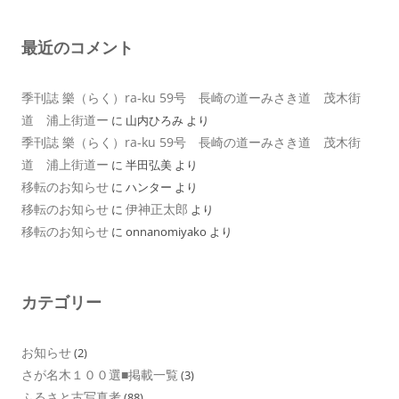
最近のコメント
季刊誌 樂（らく）ra-ku 59号 長崎の道ーみさき道 茂木街
道 浦上街道ー
に
山内ひろみ
より
季刊誌 樂（らく）ra-ku 59号 長崎の道ーみさき道 茂木街
道 浦上街道ー
に
半田弘美
より
移転のお知らせ
に
ハンター
より
移転のお知らせ
伊神正太郎
に
より
移転のお知らせ
に
onnanomiyako
より
カテゴリー
お知らせ
(2)
さが名木１００選■掲載一覧
(3)
ふるさと古写真考
(88)