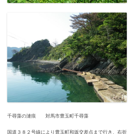
千尋藻の漣痕 対馬市豊玉町千尋藻
国道３８２号線により豊玉町和坂交差点まで行き、右折