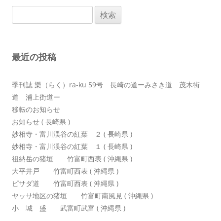
ビ
検
ゲ
索:
ー
シ
最近の投稿
ョ
ン
季刊誌 樂（らく）ra-ku 59号 長崎の道ーみさき道 茂木街
道 浦上街道ー
移転のお知らせ
お知らせ ( 長崎県 )
妙相寺・富川渓谷の紅葉 ２ ( 長崎県 )
妙相寺・富川渓谷の紅葉 １ ( 長崎県 )
祖納岳の猪垣 竹富町西表 ( 沖縄県 )
大平井戸 竹富町西表 ( 沖縄県 )
ピサダ道 竹富町西表 ( 沖縄県 )
ヤッサ地区の猪垣 竹富町南風見 ( 沖縄県 )
小 城 盛 武富町武富 ( 沖縄県 )