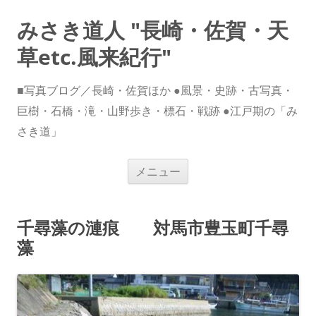
みさき道人 "長崎・佐賀・天
草etc.風来紀行"
■写真ブログ／長崎・佐賀ほか ●風景・史跡・古写真・
巨樹・石橋・滝・山野歩き・標石・戦跡 ●江戸期の「み
さき道」
コ
メニュー
ン
テ
ン
ツ
へ
千尋藻の漣痕 対馬市豊玉町千尋
ス
キ
藻
ッ
プ