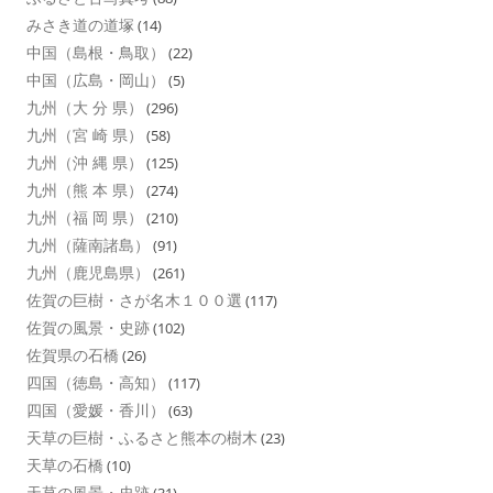
みさき道の道塚
(14)
中国（島根・鳥取）
(22)
中国（広島・岡山）
(5)
九州（大 分 県）
(296)
九州（宮 崎 県）
(58)
九州（沖 縄 県）
(125)
九州（熊 本 県）
(274)
九州（福 岡 県）
(210)
九州（薩南諸島）
(91)
九州（鹿児島県）
(261)
佐賀の巨樹・さが名木１００選
(117)
佐賀の風景・史跡
(102)
佐賀県の石橋
(26)
四国（徳島・高知）
(117)
四国（愛媛・香川）
(63)
天草の巨樹・ふるさと熊本の樹木
(23)
天草の石橋
(10)
天草の風景・史跡