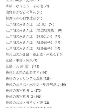
(31)
寄稿・ゆうこう・その他
(72)
山野歩きなどの草花
(28)
橘湾沿岸の戦争遺跡
(25)
江戸期のみさき道 （全 般）
(63)
江戸期のみさき道 （地図研究集）
(8)
江戸期のみさき道 （帰路ほか）
(12)
江戸期のみさき道 （往路前半）
(31)
江戸期のみさき道 （往路後半）
(44)
烽火山のかま跡・番所道・南畝石
(16)
近畿・中部・関東
(7)
近畿（兵 庫 県）
(118)
長崎と近県の山野歩き
(168)
長崎のラビリンスな風景
(123)
長崎の三角点・水準点・地理局測点
(30)
長崎の古写真考 １
(270)
長崎の古写真考 ２
(146)
長崎の台場・番所など跡
(22)