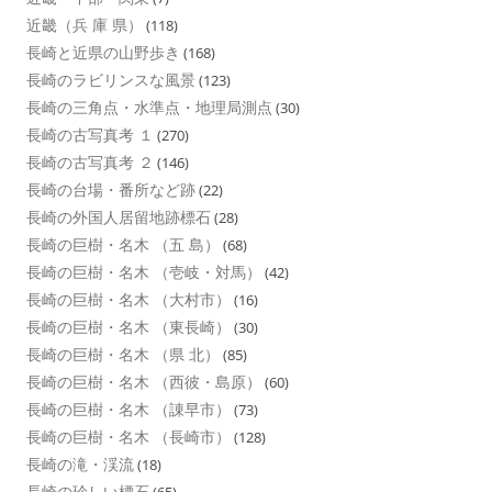
近畿（兵 庫 県）
(118)
長崎と近県の山野歩き
(168)
長崎のラビリンスな風景
(123)
長崎の三角点・水準点・地理局測点
(30)
長崎の古写真考 １
(270)
長崎の古写真考 ２
(146)
長崎の台場・番所など跡
(22)
長崎の外国人居留地跡標石
(28)
長崎の巨樹・名木 （五 島）
(68)
長崎の巨樹・名木 （壱岐・対馬）
(42)
長崎の巨樹・名木 （大村市）
(16)
長崎の巨樹・名木 （東長崎）
(30)
長崎の巨樹・名木 （県 北）
(85)
長崎の巨樹・名木 （西彼・島原）
(60)
長崎の巨樹・名木 （諌早市）
(73)
長崎の巨樹・名木 （長崎市）
(128)
長崎の滝・渓流
(18)
長崎の珍しい標石