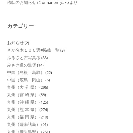
移転のお知らせ
に
onnanomiyako
より
カテゴリー
お知らせ
(2)
さが名木１００選■掲載一覧
(3)
ふるさと古写真考
(88)
みさき道の道塚
(14)
中国（島根・鳥取）
(22)
中国（広島・岡山）
(5)
九州（大 分 県）
(296)
九州（宮 崎 県）
(58)
九州（沖 縄 県）
(125)
九州（熊 本 県）
(274)
九州（福 岡 県）
(210)
九州（薩南諸島）
(91)
九州（鹿児島県）
(261)