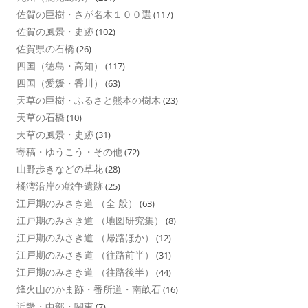
佐賀の巨樹・さが名木１００選
(117)
佐賀の風景・史跡
(102)
佐賀県の石橋
(26)
四国（徳島・高知）
(117)
四国（愛媛・香川）
(63)
天草の巨樹・ふるさと熊本の樹木
(23)
天草の石橋
(10)
天草の風景・史跡
(31)
寄稿・ゆうこう・その他
(72)
山野歩きなどの草花
(28)
橘湾沿岸の戦争遺跡
(25)
江戸期のみさき道 （全 般）
(63)
江戸期のみさき道 （地図研究集）
(8)
江戸期のみさき道 （帰路ほか）
(12)
江戸期のみさき道 （往路前半）
(31)
江戸期のみさき道 （往路後半）
(44)
烽火山のかま跡・番所道・南畝石
(16)
近畿・中部・関東
(7)