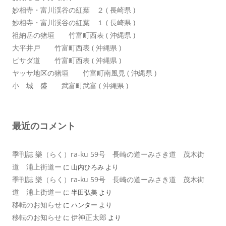
妙相寺・富川渓谷の紅葉 ２ ( 長崎県 )
妙相寺・富川渓谷の紅葉 １ ( 長崎県 )
祖納岳の猪垣 竹富町西表 ( 沖縄県 )
大平井戸 竹富町西表 ( 沖縄県 )
ピサダ道 竹富町西表 ( 沖縄県 )
ヤッサ地区の猪垣 竹富町南風見 ( 沖縄県 )
小 城 盛 武富町武富 ( 沖縄県 )
最近のコメント
季刊誌 樂（らく）ra-ku 59号 長崎の道ーみさき道 茂木街
道 浦上街道ー
に
山内ひろみ
より
季刊誌 樂（らく）ra-ku 59号 長崎の道ーみさき道 茂木街
道 浦上街道ー
に
半田弘美
より
移転のお知らせ
に
ハンター
より
移転のお知らせ
伊神正太郎
に
より