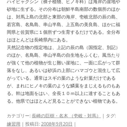
ハイビャクシン（裸子植物、ヒノキ科）は海岸の崖地や
砂地に生ずる。その分布は朝鮮半島南部の数個所のほか
は、対馬上島の北部と東部の海岸、壱岐北部の辰の島、
若宮島、名鳥島、串山半島、上五島の美良島、ほかに福
岡県と佐賀県に１個所ずつ生育するだけである。全分布
はほとんどは長崎県内にある。
天然記念物の指定地は、上記の辰の島（国指定、別記）
のほか、名鳥島、串山半島の自生地をふくむ。風当たり
が強くて他の植物が生じ難い崖地に、一面に広がって群
落をなし、あるいは砂浜の上部にハマゴウと混生して広
がっている。通常はスギの葉のような針葉だけである
が、まれにヒノキの葉のような鱗葉をまじえるものもあ
る。幹は地面をはい、全長１０ｍ以上に達することもあ
る。他県ではほとんど見ることができない植物である。
カテゴリー:
長崎の巨樹・名木 （壱岐・対馬）
| タグ:
練習用
| 投稿日:
2008年9月20日
|