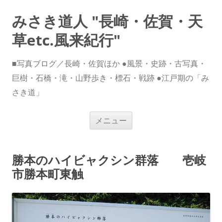
みさき道人 "長崎・佐賀・天
草etc.風来紀行"
■写真ブログ／長崎・佐賀ほか ●風景・史跡・古写真・
巨樹・石橋・滝・山野歩き・標石・戦跡 ●江戸期の「み
さき道」
コ
メニュー
ン
テ
ン
ツ
へ
勝本のハイビャクシン群落 壱岐
ス
キ
市勝本町東触
ッ
プ