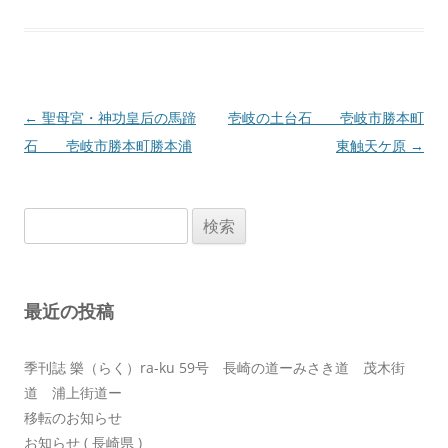
投
←
聖母宮・神功皇后の馬蹄
壱岐の土台石 壱岐市勝本町
稿
石 壱岐市勝本町勝本浦
東触天ケ原
→
ナ
ビ
検
ゲ
索:
ー
シ
最近の投稿
ョ
ン
季刊誌 樂（らく）ra-ku 59号 長崎の道ーみさき道 茂木街
道 浦上街道ー
移転のお知らせ
お知らせ ( 長崎県 )