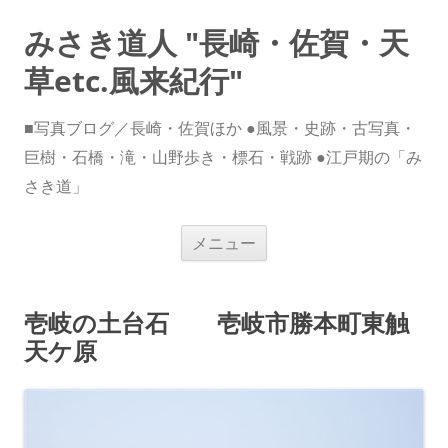
みさき道人 "長崎・佐賀・天
草etc.風来紀行"
■写真ブログ／長崎・佐賀ほか ●風景・史跡・古写真・
巨樹・石橋・滝・山野歩き・標石・戦跡 ●江戸期の「み
さき道」
コ
メニュー
ン
テ
ン
ツ
へ
壱岐の土台石 壱岐市勝本町東触
ス
キ
天ケ原
ッ
プ