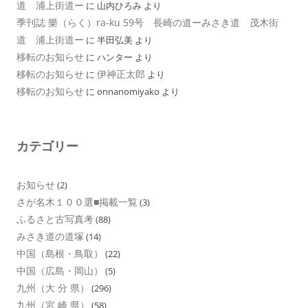
道 浦上街道ー
に
山内ひろみ
より
季刊誌 樂（らく）ra-ku 59号 長崎の道ーみさき道 茂木街
道 浦上街道ー
に
半田弘美
より
移転のお知らせ
に
ハンター
より
移転のお知らせ
伊神正太郎
に
より
移転のお知らせ
に
onnanomiyako
より
カテゴリー
お知らせ
(2)
さが名木１００選■掲載一覧
(3)
ふるさと古写真考
(88)
みさき道の道塚
(14)
中国（島根・鳥取）
(22)
中国（広島・岡山）
(5)
九州（大 分 県）
(296)
九州（宮 崎 県）
(58)