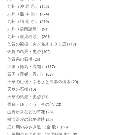
九州（沖 縄 県）
(125)
九州（熊 本 県）
(274)
九州（福 岡 県）
(210)
九州（薩南諸島）
(91)
九州（鹿児島県）
(261)
佐賀の巨樹・さが名木１００選
(117)
佐賀の風景・史跡
(102)
佐賀県の石橋
(26)
四国（徳島・高知）
(117)
四国（愛媛・香川）
(63)
天草の巨樹・ふるさと熊本の樹木
(23)
天草の石橋
(10)
天草の風景・史跡
(31)
寄稿・ゆうこう・その他
(72)
山野歩きなどの草花
(28)
橘湾沿岸の戦争遺跡
(25)
江戸期のみさき道 （全 般）
(63)
江戸期のみさき道 （地図研究集）
(8)