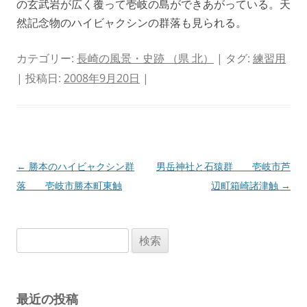
の玄武岩が広く覆って壱岐の島ができあがっている。天
然記念物のハイビャクシンの群落も見られる。
カテゴリー:
長崎の風景・史跡 （県 北）
| タグ:
練習用
| 投稿日:
2008年9月20日
|
投
←
勝本のハイビャクシン群
男岳神社と石猿群 壱岐市芦
稿
落 壱岐市勝本町東触
辺町箱崎諸津触
→
ナ
ビ
検
ゲ
索:
ー
シ
最近の投稿
ョ