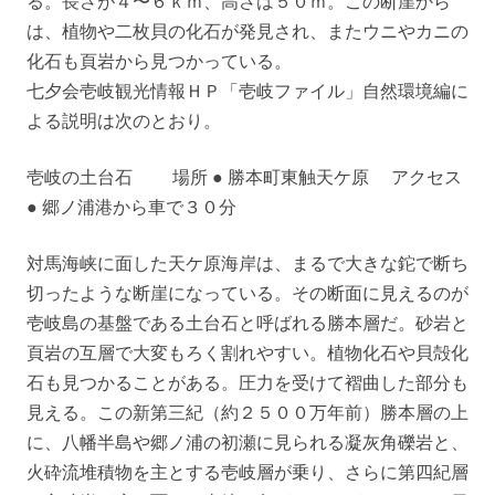
る。長さが４〜６ｋｍ、高さは５０ｍ。この断崖から
は、植物や二枚貝の化石が発見され、またウニやカニの
化石も頁岩から見つかっている。
七夕会壱岐観光情報ＨＰ「壱岐ファイル」自然環境編に
よる説明は次のとおり。
壱岐の土台石 場所 ● 勝本町東触天ケ原 アクセス
● 郷ノ浦港から車で３０分
対馬海峡に面した天ケ原海岸は、まるで大きな鉈で断ち
切ったような断崖になっている。その断面に見えるのが
壱岐島の基盤である土台石と呼ばれる勝本層だ。砂岩と
頁岩の互層で大変もろく割れやすい。植物化石や貝殻化
石も見つかることがある。圧力を受けて褶曲した部分も
見える。この新第三紀（約２５００万年前）勝本層の上
に、八幡半島や郷ノ浦の初瀬に見られる凝灰角礫岩と、
火砕流堆積物を主とする壱岐層が乗り、さらに第四紀層