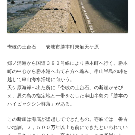
壱岐の土台石 壱岐市勝本町東触天ケ原
郷ノ浦港から国道３８２号線により勝本町へ行く。勝本
町の中心から勝本港へ出て右方へ進み、串山半島の峠を
越して串山海水浴場に向かう。
天ケ原海岸へ出た所に「壱岐の土台石」の断崖がそび
え、辰の島の指定地と一帯をなした串山半島の「勝本の
ハイビャクシン群落」がある。
この断崖は海底が隆起してできたもの。壱岐では一番古
い地層。２，５００万年以上も前にできたといわれてい