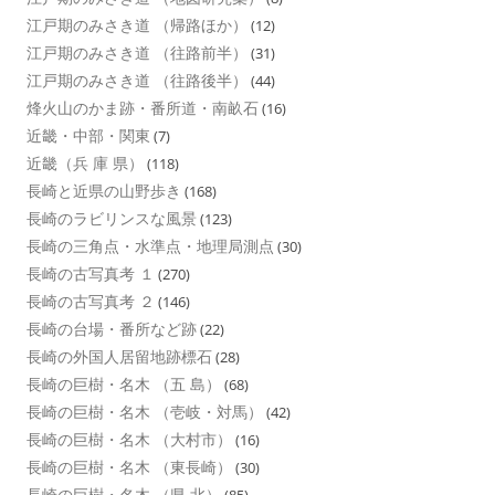
江戸期のみさき道 （帰路ほか）
(12)
江戸期のみさき道 （往路前半）
(31)
江戸期のみさき道 （往路後半）
(44)
烽火山のかま跡・番所道・南畝石
(16)
近畿・中部・関東
(7)
近畿（兵 庫 県）
(118)
長崎と近県の山野歩き
(168)
長崎のラビリンスな風景
(123)
長崎の三角点・水準点・地理局測点
(30)
長崎の古写真考 １
(270)
長崎の古写真考 ２
(146)
長崎の台場・番所など跡
(22)
長崎の外国人居留地跡標石
(28)
長崎の巨樹・名木 （五 島）
(68)
長崎の巨樹・名木 （壱岐・対馬）
(42)
長崎の巨樹・名木 （大村市）
(16)
長崎の巨樹・名木 （東長崎）
(30)
長崎の巨樹・名木 （県 北）