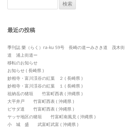
検
ゲ
索:
ー
シ
最近の投稿
ョ
ン
季刊誌 樂（らく）ra-ku 59号 長崎の道ーみさき道 茂木街
道 浦上街道ー
移転のお知らせ
お知らせ ( 長崎県 )
妙相寺・富川渓谷の紅葉 ２ ( 長崎県 )
妙相寺・富川渓谷の紅葉 １ ( 長崎県 )
祖納岳の猪垣 竹富町西表 ( 沖縄県 )
大平井戸 竹富町西表 ( 沖縄県 )
ピサダ道 竹富町西表 ( 沖縄県 )
ヤッサ地区の猪垣 竹富町南風見 ( 沖縄県 )
小 城 盛 武富町武富 ( 沖縄県 )