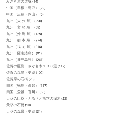
みさき道の道塚
(14)
中国（島根・鳥取）
(22)
中国（広島・岡山）
(5)
九州（大 分 県）
(296)
九州（宮 崎 県）
(58)
九州（沖 縄 県）
(125)
九州（熊 本 県）
(274)
九州（福 岡 県）
(210)
九州（薩南諸島）
(91)
九州（鹿児島県）
(261)
佐賀の巨樹・さが名木１００選
(117)
佐賀の風景・史跡
(102)
佐賀県の石橋
(26)
四国（徳島・高知）
(117)
四国（愛媛・香川）
(63)
天草の巨樹・ふるさと熊本の樹木
(23)
天草の石橋
(10)
天草の風景・史跡
(31)