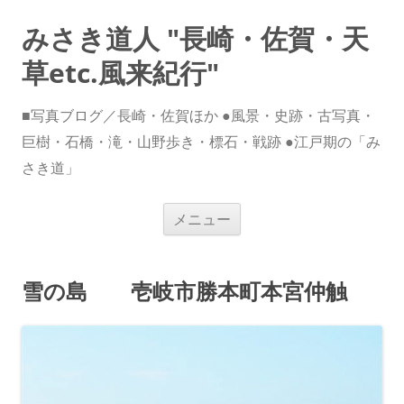
みさき道人 "長崎・佐賀・天
草etc.風来紀行"
■写真ブログ／長崎・佐賀ほか ●風景・史跡・古写真・
巨樹・石橋・滝・山野歩き・標石・戦跡 ●江戸期の「み
さき道」
コ
メニュー
ン
テ
ン
ツ
へ
雪の島 壱岐市勝本町本宮仲触
ス
キ
ッ
プ