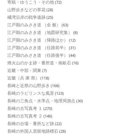
寄稿・ゆうこう・その他
(72)
山野歩きなどの草花
(28)
橘湾沿岸の戦争遺跡
(25)
江戸期のみさき道 （全 般）
(63)
江戸期のみさき道 （地図研究集）
(8)
江戸期のみさき道 （帰路ほか）
(12)
江戸期のみさき道 （往路前半）
(31)
江戸期のみさき道 （往路後半）
(44)
烽火山のかま跡・番所道・南畝石
(16)
近畿・中部・関東
(7)
近畿（兵 庫 県）
(118)
長崎と近県の山野歩き
(168)
長崎のラビリンスな風景
(123)
長崎の三角点・水準点・地理局測点
(30)
長崎の古写真考 １
(270)
長崎の古写真考 ２
(146)
長崎の台場・番所など跡
(22)
長崎の外国人居留地跡標石
(28)