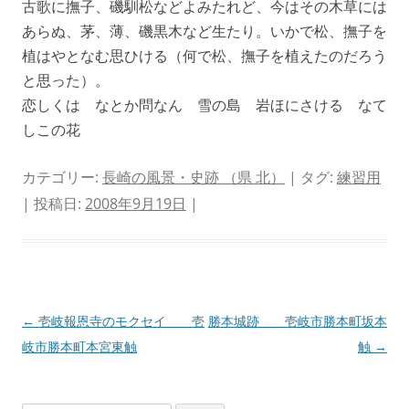
古歌に撫子、磯馴松などよみたれど、今はその木草には
あらぬ、茅、薄、磯黒木など生たり。いかで松、撫子を
植はやとなむ思ひける（何で松、撫子を植えたのだろう
と思った）。
恋しくは なとか問なん 雪の島 岩ほにさける なて
しこの花
カテゴリー:
長崎の風景・史跡 （県 北）
| タグ:
練習用
| 投稿日:
2008年9月19日
|
投
←
壱岐報恩寺のモクセイ 壱
勝本城跡 壱岐市勝本町坂本
稿
岐市勝本町本宮東触
触
→
ナ
ビ