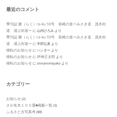
最近のコメント
季刊誌 樂（らく）ra-ku 59号 長崎の道ーみさき道 茂木街
道 浦上街道ー
に
山内ひろみ
より
季刊誌 樂（らく）ra-ku 59号 長崎の道ーみさき道 茂木街
道 浦上街道ー
に
半田弘美
より
移転のお知らせ
に
ハンター
より
移転のお知らせ
伊神正太郎
に
より
移転のお知らせ
に
onnanomiyako
より
カテゴリー
お知らせ
(2)
さが名木１００選■掲載一覧
(3)
ふるさと古写真考
(88)