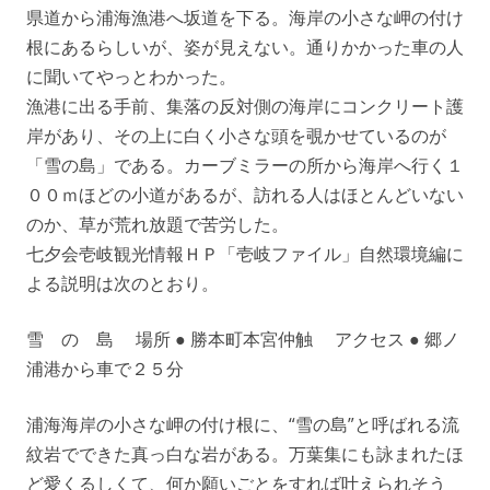
県道から浦海漁港へ坂道を下る。海岸の小さな岬の付け
根にあるらしいが、姿が見えない。通りかかった車の人
に聞いてやっとわかった。
漁港に出る手前、集落の反対側の海岸にコンクリート護
岸があり、その上に白く小さな頭を覗かせているのが
「雪の島」である。カーブミラーの所から海岸へ行く１
００ｍほどの小道があるが、訪れる人はほとんどいない
のか、草が荒れ放題で苦労した。
七夕会壱岐観光情報ＨＰ「壱岐ファイル」自然環境編に
よる説明は次のとおり。
雪 の 島 場所 ● 勝本町本宮仲触 アクセス ● 郷ノ
浦港から車で２５分
浦海海岸の小さな岬の付け根に、“雪の島”と呼ばれる流
紋岩でできた真っ白な岩がある。万葉集にも詠まれたほ
ど愛くるしくて、何か願いごとをすれば叶えられそう