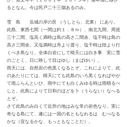
るとなん。今は民戸二十三烟あるのみ。
雪 島 岳城の岸の艮 （うしとら、北東） にあり。
此島、東西七間（一間は約１．８ｍ）、南北九間、周巡
三十二間、塩高く満時は島の高さ二間余、塩干時は島の
高さ三間余。又塩満時は舟より渡り、塩干時は陸より行
くべき島なり。全体白岩にして晴天には白き事 実に雪
のごとく、日に映して目はゆし（まばゆい）。
雨天には、自然岩の色黒くなるとぞ。これによりて、此
のあたりにては、晴天にても此島のいろ黒くなればやが
て雨ふらんといひ、雨中にても白くみゆる時は雨晴るべ
しと、此島によりて日和のほどを卜（うらない）なへる
とぞ。
さて此島のみ白くて近所の地はみな常の岩色なり。実に
奇なる島にて、遂には一国の名ともなれるは むべなる
かな（宜なるかな、もっともなことだ）。