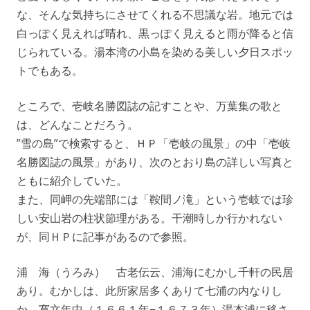
な、そんな気持ちにさせてくれる不思議な岩。地元では
白っぽく見えれば晴れ、黒っぽく見えると雨が降ると信
じられている。湯本湾の小島を染める美しい夕日スポッ
トでもある。
ところで、壱岐名勝図誌の記すことや、万葉集の歌と
は、どんなことだろう。
”雪の島”で検索すると、ＨＰ「壱岐の風景」の中「壱岐
名勝図誌の風景」があり、次のとおり島の詳しい写真と
ともに紹介していた。
また、同岬の先端部には「鞍間ノ滝」という壱岐では珍
しい安山岩の柱状節理がある。干潮時しか行かれない
が、同ＨＰに記事があるので参照。
浦 海（うろみ） 古老伝云、浦海にむかし千軒の民居
あり。むかしは、此所家居多くありて七浦の内なりし
か、寛文年中（１６６１年−１６７３年）湯本浦に移さ