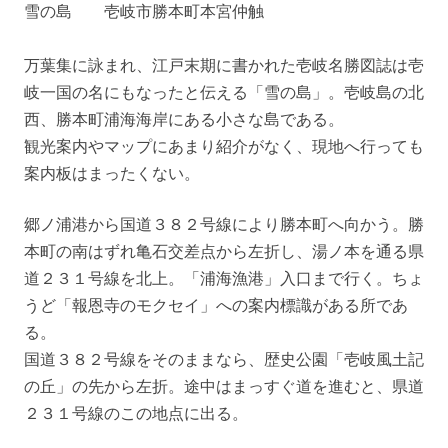
雪の島 壱岐市勝本町本宮仲触
万葉集に詠まれ、江戸末期に書かれた壱岐名勝図誌は壱
岐一国の名にもなったと伝える「雪の島」。壱岐島の北
西、勝本町浦海海岸にある小さな島である。
観光案内やマップにあまり紹介がなく、現地へ行っても
案内板はまったくない。
郷ノ浦港から国道３８２号線により勝本町へ向かう。勝
本町の南はずれ亀石交差点から左折し、湯ノ本を通る県
道２３１号線を北上。「浦海漁港」入口まで行く。ちょ
うど「報恩寺のモクセイ」への案内標識がある所であ
る。
国道３８２号線をそのままなら、歴史公園「壱岐風土記
の丘」の先から左折。途中はまっすぐ道を進むと、県道
２３１号線のこの地点に出る。