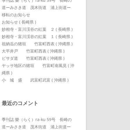
季刊誌 樂（らく）ra-ku 59号 長崎の
道ーみさき道 茂木街道 浦上街道ー
移転のお知らせ
お知らせ ( 長崎県 )
妙相寺・富川渓谷の紅葉 ２ ( 長崎県 )
妙相寺・富川渓谷の紅葉 １ ( 長崎県 )
祖納岳の猪垣 竹富町西表 ( 沖縄県 )
大平井戸 竹富町西表 ( 沖縄県 )
ピサダ道 竹富町西表 ( 沖縄県 )
ヤッサ地区の猪垣 竹富町南風見 ( 沖
縄県 )
小 城 盛 武富町武富 ( 沖縄県 )
最近のコメント
季刊誌 樂（らく）ra-ku 59号 長崎の
道ーみさき道 茂木街道 浦上街道ー