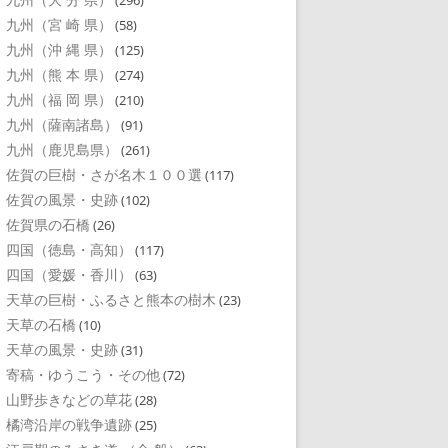
(296)
九州（宮 崎 県）
(58)
九州（沖 縄 県）
(125)
九州（熊 本 県）
(274)
九州（福 岡 県）
(210)
九州（薩南諸島）
(91)
九州（鹿児島県）
(261)
佐賀の巨樹・さが名木１００選
(117)
佐賀の風景・史跡
(102)
佐賀県の石橋
(26)
四国（徳島・高知）
(117)
四国（愛媛・香川）
(63)
天草の巨樹・ふるさと熊本の樹木
(23)
天草の石橋
(10)
天草の風景・史跡
(31)
寄稿・ゆうこう・その他
(72)
山野歩きなどの草花
(28)
橘湾沿岸の戦争遺跡
(25)