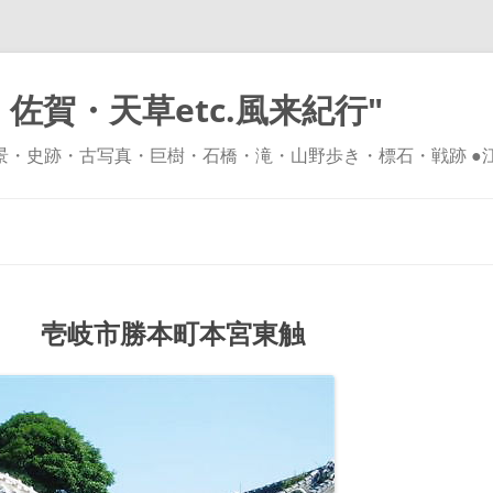
佐賀・天草etc.風来紀行"
風景・史跡・古写真・巨樹・石橋・滝・山野歩き・標石・戦跡 ●
コ
ン
テ
ン
ツ
へ
ス
キ
 壱岐市勝本町本宮東触
ッ
プ