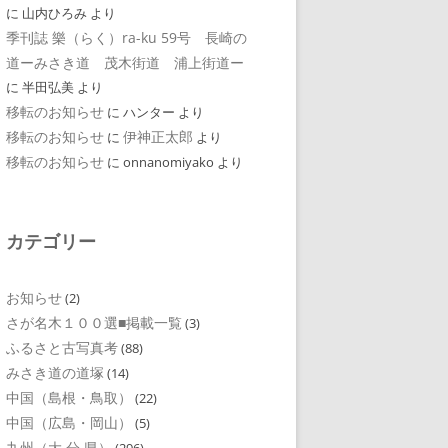
に
山内ひろみ
より
季刊誌 樂（らく）ra-ku 59号 長崎の
道ーみさき道 茂木街道 浦上街道ー
に
半田弘美
より
移転のお知らせ
に
ハンター
より
移転のお知らせ
伊神正太郎
に
より
移転のお知らせ
に
onnanomiyako
より
カテゴリー
お知らせ
(2)
さが名木１００選■掲載一覧
(3)
ふるさと古写真考
(88)
みさき道の道塚
(14)
中国（島根・鳥取）
(22)
中国（広島・岡山）
(5)
九州（大 分 県）