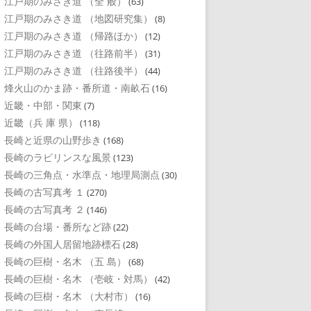
江戸期のみさき道 （全 般）
(63)
江戸期のみさき道 （地図研究集）
(8)
江戸期のみさき道 （帰路ほか）
(12)
江戸期のみさき道 （往路前半）
(31)
江戸期のみさき道 （往路後半）
(44)
烽火山のかま跡・番所道・南畝石
(16)
近畿・中部・関東
(7)
近畿（兵 庫 県）
(118)
長崎と近県の山野歩き
(168)
長崎のラビリンスな風景
(123)
長崎の三角点・水準点・地理局測点
(30)
長崎の古写真考 １
(270)
長崎の古写真考 ２
(146)
長崎の台場・番所など跡
(22)
長崎の外国人居留地跡標石
(28)
長崎の巨樹・名木 （五 島）
(68)
長崎の巨樹・名木 （壱岐・対馬）
(42)
長崎の巨樹・名木 （大村市）
(16)