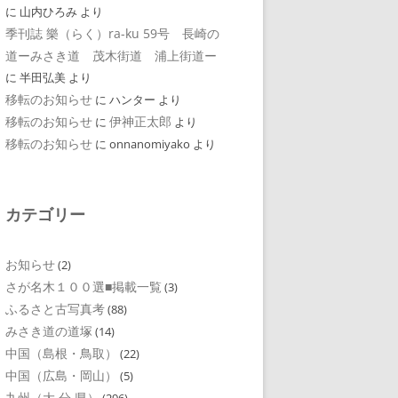
に
山内ひろみ
より
季刊誌 樂（らく）ra-ku 59号 長崎の
道ーみさき道 茂木街道 浦上街道ー
に
半田弘美
より
移転のお知らせ
に
ハンター
より
移転のお知らせ
伊神正太郎
に
より
移転のお知らせ
に
onnanomiyako
より
カテゴリー
お知らせ
(2)
さが名木１００選■掲載一覧
(3)
ふるさと古写真考
(88)
みさき道の道塚
(14)
中国（島根・鳥取）
(22)
中国（広島・岡山）
(5)
九州（大 分 県）