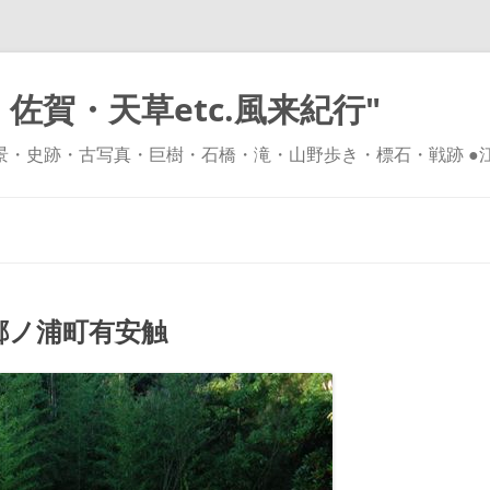
佐賀・天草etc.風来紀行"
風景・史跡・古写真・巨樹・石橋・滝・山野歩き・標石・戦跡 ●
コ
ン
テ
ン
ツ
へ
ス
キ
ノ浦町有安触
ッ
プ