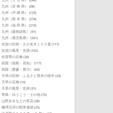
(296)
九州（宮 崎 県）
(58)
九州（沖 縄 県）
(125)
九州（熊 本 県）
(274)
九州（福 岡 県）
(210)
九州（薩南諸島）
(91)
九州（鹿児島県）
(261)
佐賀の巨樹・さが名木１００選
(117)
佐賀の風景・史跡
(102)
佐賀県の石橋
(26)
四国（徳島・高知）
(117)
四国（愛媛・香川）
(63)
天草の巨樹・ふるさと熊本の樹木
(23)
天草の石橋
(10)
天草の風景・史跡
(31)
寄稿・ゆうこう・その他
(72)
山野歩きなどの草花
(28)
橘湾沿岸の戦争遺跡
(25)