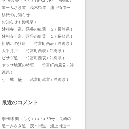
季刊誌 樂（らく）ra-ku 59号 長崎の
道ーみさき道 茂木街道 浦上街道ー
移転のお知らせ
お知らせ ( 長崎県 )
妙相寺・富川渓谷の紅葉 ２ ( 長崎県 )
妙相寺・富川渓谷の紅葉 １ ( 長崎県 )
祖納岳の猪垣 竹富町西表 ( 沖縄県 )
大平井戸 竹富町西表 ( 沖縄県 )
ピサダ道 竹富町西表 ( 沖縄県 )
ヤッサ地区の猪垣 竹富町南風見 ( 沖
縄県 )
小 城 盛 武富町武富 ( 沖縄県 )
最近のコメント
季刊誌 樂（らく）ra-ku 59号 長崎の
道ーみさき道 茂木街道 浦上街道ー