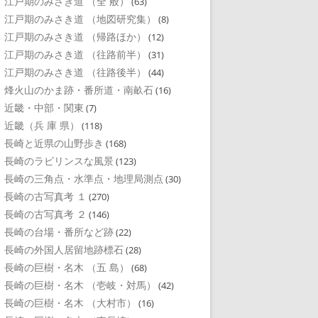
江戸期のみさき道 （全 般）
(63)
江戸期のみさき道 （地図研究集）
(8)
江戸期のみさき道 （帰路ほか）
(12)
江戸期のみさき道 （往路前半）
(31)
江戸期のみさき道 （往路後半）
(44)
烽火山のかま跡・番所道・南畝石
(16)
近畿・中部・関東
(7)
近畿（兵 庫 県）
(118)
長崎と近県の山野歩き
(168)
長崎のラビリンスな風景
(123)
長崎の三角点・水準点・地理局測点
(30)
長崎の古写真考 １
(270)
長崎の古写真考 ２
(146)
長崎の台場・番所など跡
(22)
長崎の外国人居留地跡標石
(28)
長崎の巨樹・名木 （五 島）
(68)
長崎の巨樹・名木 （壱岐・対馬）
(42)
長崎の巨樹・名木 （大村市）
(16)