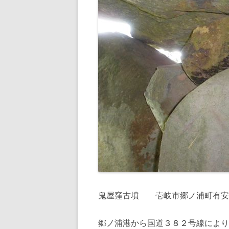
鬼屋窪古墳 壱岐市郷ノ浦町有安
郷ノ浦港から国道３８２号線により