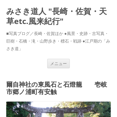
みさき道人 "長崎・佐賀・天
草etc.風来紀行"
■写真ブログ／長崎・佐賀ほか ●風景・史跡・古写真・
巨樹・石橋・滝・山野歩き・標石・戦跡 ●江戸期の「み
さき道」
コ
メニュー
ン
テ
ン
ツ
へ
爾自神社の東風石と石燈籠 壱岐
ス
キ
市郷ノ浦町有安触
ッ
プ