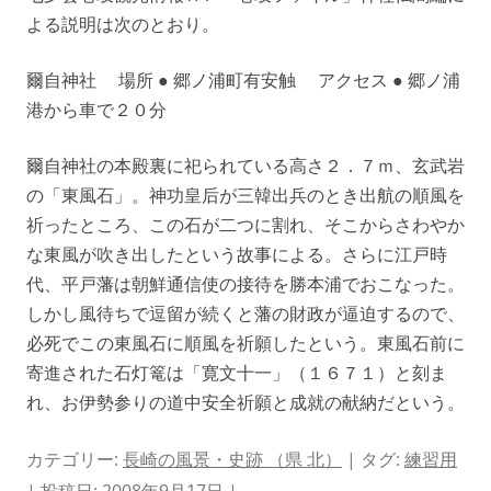
よる説明は次のとおり。
爾自神社 場所 ● 郷ノ浦町有安触 アクセス ● 郷ノ浦
港から車で２０分
爾自神社の本殿裏に祀られている高さ２．７ｍ、玄武岩
の「東風石」。神功皇后が三韓出兵のとき出航の順風を
祈ったところ、この石が二つに割れ、そこからさわやか
な東風が吹き出したという故事による。さらに江戸時
代、平戸藩は朝鮮通信使の接待を勝本浦でおこなった。
しかし風待ちで逗留が続くと藩の財政が逼迫するので、
必死でこの東風石に順風を祈願したという。東風石前に
寄進された石灯篭は「寛文十一」（１６７１）と刻ま
れ、お伊勢参りの道中安全祈願と成就の献納だという。
カテゴリー:
長崎の風景・史跡 （県 北）
| タグ:
練習用
| 投稿日:
2008年9月17日
|