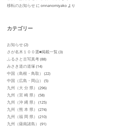
移転のお知らせ
に
onnanomiyako
より
カテゴリー
お知らせ
(2)
さが名木１００選■掲載一覧
(3)
ふるさと古写真考
(88)
みさき道の道塚
(14)
中国（島根・鳥取）
(22)
中国（広島・岡山）
(5)
九州（大 分 県）
(296)
九州（宮 崎 県）
(58)
九州（沖 縄 県）
(125)
九州（熊 本 県）
(274)
九州（福 岡 県）
(210)
九州（薩南諸島）
(91)