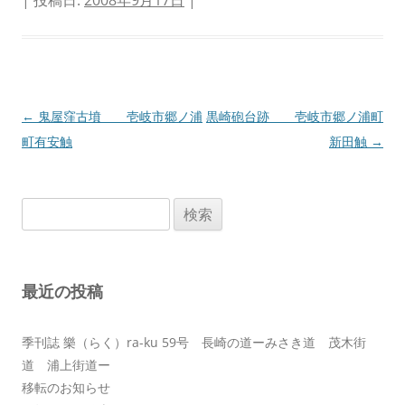
投
←
鬼屋窪古墳 壱岐市郷ノ浦
黒崎砲台跡 壱岐市郷ノ浦町
稿
町有安触
新田触
→
ナ
ビ
検
ゲ
索:
ー
シ
最近の投稿
ョ
ン
季刊誌 樂（らく）ra-ku 59号 長崎の道ーみさき道 茂木街
道 浦上街道ー
移転のお知らせ