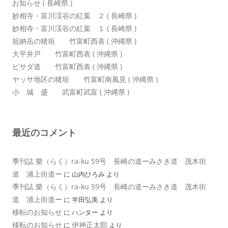
お知らせ ( 長崎県 )
妙相寺・富川渓谷の紅葉 ２ ( 長崎県 )
妙相寺・富川渓谷の紅葉 １ ( 長崎県 )
祖納岳の猪垣 竹富町西表 ( 沖縄県 )
大平井戸 竹富町西表 ( 沖縄県 )
ピサダ道 竹富町西表 ( 沖縄県 )
ヤッサ地区の猪垣 竹富町南風見 ( 沖縄県 )
小 城 盛 武富町武富 ( 沖縄県 )
最近のコメント
季刊誌 樂（らく）ra-ku 59号 長崎の道ーみさき道 茂木街
道 浦上街道ー
に
山内ひろみ
より
季刊誌 樂（らく）ra-ku 59号 長崎の道ーみさき道 茂木街
道 浦上街道ー
に
半田弘美
より
移転のお知らせ
に
ハンター
より
移転のお知らせ
伊神正太郎
に
より