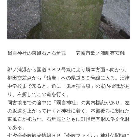
爾自神社の東風石と石燈籠 壱岐市郷ノ浦町有安触
郷ノ浦港から国道３８２号線により勝本方面へ向かう。
柳田交差点から「猿岩」への県道５９号線に入る。沼津
中学校まで来ると、角に「鬼屋窪古墳」の案内標識があ
り、左折してこの道を行く。
同古墳までの途中に「爾自神社」の案内標識があり、左
の坂道を上がって行くと神社に着く。本殿後ろに割れた
東風石が祀られ、石燈籠とともに町指定有形民俗文化財
である。
七夕会壱岐観光情報ＨＰ「壱岐ファイル」神社仏閣編に