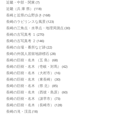
近畿・中部・関東
(7)
近畿（兵 庫 県）
(118)
長崎と近県の山野歩き
(168)
長崎のラビリンスな風景
(123)
長崎の三角点・水準点・地理局測点
(30)
長崎の古写真考 １
(270)
長崎の古写真考 ２
(146)
長崎の台場・番所など跡
(22)
長崎の外国人居留地跡標石
(28)
長崎の巨樹・名木 （五 島）
(68)
長崎の巨樹・名木 （壱岐・対馬）
(42)
長崎の巨樹・名木 （大村市）
(16)
長崎の巨樹・名木 （東長崎）
(30)
長崎の巨樹・名木 （県 北）
(85)
長崎の巨樹・名木 （西彼・島原）
(60)
長崎の巨樹・名木 （諌早市）
(73)
長崎の巨樹・名木 （長崎市）
(128)
長崎の滝・渓流
(18)