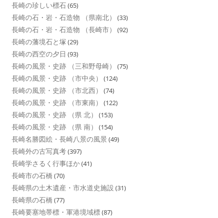
長崎の珍しい標石
(65)
長崎の石・岩・石造物 （県南北）
(33)
長崎の石・岩・石造物 （長崎市）
(92)
長崎の藩境石と塚
(29)
長崎の西空の夕日
(93)
長崎の風景・史跡 （三和野母崎）
(75)
長崎の風景・史跡 （市中央）
(124)
長崎の風景・史跡 （市北西）
(74)
長崎の風景・史跡 （市東南）
(122)
長崎の風景・史跡 （県 北）
(153)
長崎の風景・史跡 （県 南）
(154)
長崎名勝図絵・長崎八景の風景
(49)
長崎外の古写真考
(397)
長崎学さるく行事ほか
(41)
長崎市の石橋
(70)
長崎県の土木遺産・市水道史施設
(31)
長崎県の石橋
(77)
長崎要塞地帯標・軍港境域標
(87)