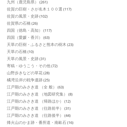
九州（鹿児島県）
(261)
佐賀の巨樹・さが名木１００選
(117)
佐賀の風景・史跡
(102)
佐賀県の石橋
(26)
四国（徳島・高知）
(117)
四国（愛媛・香川）
(63)
天草の巨樹・ふるさと熊本の樹木
(23)
天草の石橋
(10)
天草の風景・史跡
(31)
寄稿・ゆうこう・その他
(72)
山野歩きなどの草花
(28)
橘湾沿岸の戦争遺跡
(25)
江戸期のみさき道 （全 般）
(63)
江戸期のみさき道 （地図研究集）
(8)
江戸期のみさき道 （帰路ほか）
(12)
江戸期のみさき道 （往路前半）
(31)
江戸期のみさき道 （往路後半）
(44)
烽火山のかま跡・番所道・南畝石
(16)