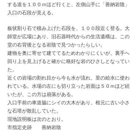
する道を１００ｍほど行くと、左側山手に「善納岩陰」
入口の石段が見える。
板状割り石で積み上げた石段を、１００段近く登る。大
師堂が広場にあり、旧石器時代からの生活遺構は、この
堂の右背後となる岩陰で見つかったらしい。
建物を奥に寄せて建ててるためわかりにくいが、裏手へ
回り上を見上げると確かに格好な岩のひさしとなってい
た。
近くの岩場の割れ目から今も水が流れ、里の給水に使わ
れている。水場の左にも切り立った岩面は５０ｍほど続
いたが、この方は崩落がある。
入口手前の車道脇にシイの大木があり、根元に古い小さ
な石塔が散乱していた。
現地説明板は次のとおり。
市指定史跡 善納岩陰