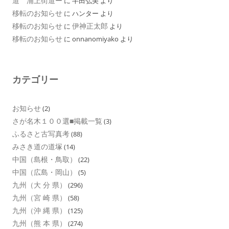
道 浦上街道ー
に
半田弘美
より
移転のお知らせ
に
ハンター
より
移転のお知らせ
伊神正太郎
に
より
移転のお知らせ
に
onnanomiyako
より
カテゴリー
お知らせ
(2)
さが名木１００選■掲載一覧
(3)
ふるさと古写真考
(88)
みさき道の道塚
(14)
中国（島根・鳥取）
(22)
中国（広島・岡山）
(5)
九州（大 分 県）
(296)
九州（宮 崎 県）
(58)
九州（沖 縄 県）
(125)
九州（熊 本 県）
(274)