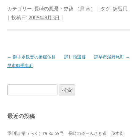
カテゴリー:
長崎の風景・史跡 （県 南）
| タグ:
練習用
| 投稿日:
2008年9月3日
|
投
←
御手水観音の磨崖仏群 諌
川頭遺跡 諌早市湯野尾町
→
稿
早市御手水町
ナ
ビ
検
ゲ
索:
ー
シ
最近の投稿
ョ
ン
季刊誌 樂（らく）ra-ku 59号 長崎の道ーみさき道 茂木街