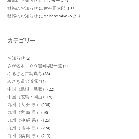
移転のお知らせ
に
ハンター
より
移転のお知らせ
伊神正太郎
に
より
移転のお知らせ
に
onnanomiyako
より
カテゴリー
お知らせ
(2)
さが名木１００選■掲載一覧
(3)
ふるさと古写真考
(88)
みさき道の道塚
(14)
中国（島根・鳥取）
(22)
中国（広島・岡山）
(5)
九州（大 分 県）
(296)
九州（宮 崎 県）
(58)
九州（沖 縄 県）
(125)
九州（熊 本 県）
(274)
九州（福 岡 県）
(210)