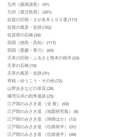
九州（薩南諸島）
(91)
九州（鹿児島県）
(261)
佐賀の巨樹・さが名木１００選
(117)
佐賀の風景・史跡
(102)
佐賀県の石橋
(26)
四国（徳島・高知）
(117)
四国（愛媛・香川）
(63)
天草の巨樹・ふるさと熊本の樹木
(23)
天草の石橋
(10)
天草の風景・史跡
(31)
寄稿・ゆうこう・その他
(72)
山野歩きなどの草花
(28)
橘湾沿岸の戦争遺跡
(25)
江戸期のみさき道 （全 般）
(63)
江戸期のみさき道 （地図研究集）
(8)
江戸期のみさき道 （帰路ほか）
(12)
江戸期のみさき道 （往路前半）
(31)
江戸期のみさき道 （往路後半）
(44)