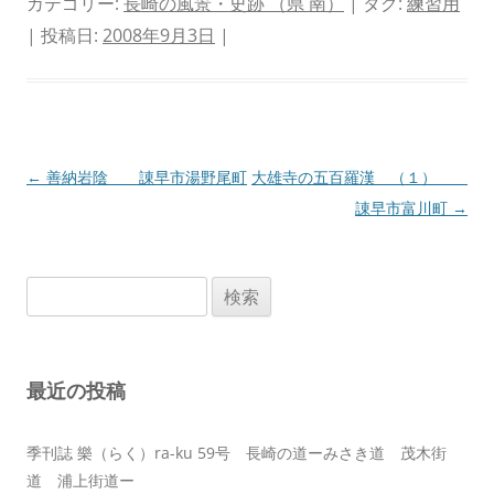
カテゴリー:
長崎の風景・史跡 （県 南）
| タグ:
練習用
| 投稿日:
2008年9月3日
|
投
←
善納岩陰 諌早市湯野尾町
大雄寺の五百羅漢 （１）
稿
諌早市富川町
→
ナ
ビ
検
ゲ
索:
ー
シ
最近の投稿
ョ
ン
季刊誌 樂（らく）ra-ku 59号 長崎の道ーみさき道 茂木街
道 浦上街道ー