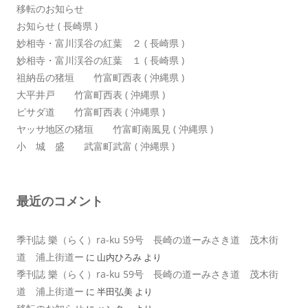
移転のお知らせ
お知らせ ( 長崎県 )
妙相寺・富川渓谷の紅葉 ２ ( 長崎県 )
妙相寺・富川渓谷の紅葉 １ ( 長崎県 )
祖納岳の猪垣 竹富町西表 ( 沖縄県 )
大平井戸 竹富町西表 ( 沖縄県 )
ピサダ道 竹富町西表 ( 沖縄県 )
ヤッサ地区の猪垣 竹富町南風見 ( 沖縄県 )
小 城 盛 武富町武富 ( 沖縄県 )
最近のコメント
季刊誌 樂（らく）ra-ku 59号 長崎の道ーみさき道 茂木街
道 浦上街道ー
に
山内ひろみ
より
季刊誌 樂（らく）ra-ku 59号 長崎の道ーみさき道 茂木街
道 浦上街道ー
に
半田弘美
より