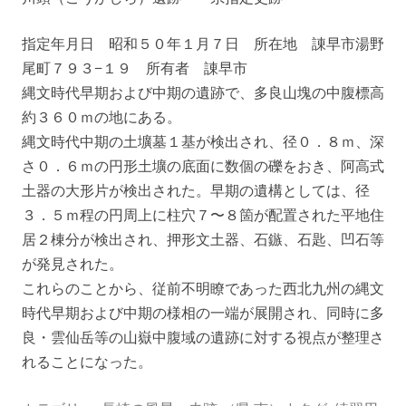
指定年月日 昭和５０年１月７日 所在地 諌早市湯野
尾町７９３−１９ 所有者 諌早市
縄文時代早期および中期の遺跡で、多良山塊の中腹標高
約３６０ｍの地にある。
縄文時代中期の土壙墓１基が検出され、径０．８ｍ、深
さ０．６ｍの円形土壙の底面に数個の礫をおき、阿高式
土器の大形片が検出された。早期の遺構としては、径
３．５ｍ程の円周上に柱穴７〜８箇が配置された平地住
居２棟分が検出され、押形文土器、石鏃、石匙、凹石等
が発見された。
これらのことから、従前不明瞭であった西北九州の縄文
時代早期および中期の様相の一端が展開され、同時に多
良・雲仙岳等の山嶽中腹域の遺跡に対する視点が整理さ
れることになった。