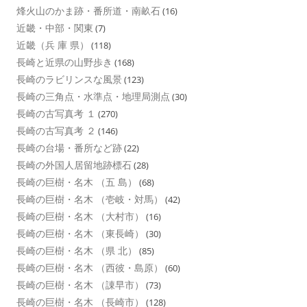
烽火山のかま跡・番所道・南畝石
(16)
近畿・中部・関東
(7)
近畿（兵 庫 県）
(118)
長崎と近県の山野歩き
(168)
長崎のラビリンスな風景
(123)
長崎の三角点・水準点・地理局測点
(30)
長崎の古写真考 １
(270)
長崎の古写真考 ２
(146)
長崎の台場・番所など跡
(22)
長崎の外国人居留地跡標石
(28)
長崎の巨樹・名木 （五 島）
(68)
長崎の巨樹・名木 （壱岐・対馬）
(42)
長崎の巨樹・名木 （大村市）
(16)
長崎の巨樹・名木 （東長崎）
(30)
長崎の巨樹・名木 （県 北）
(85)
長崎の巨樹・名木 （西彼・島原）
(60)
長崎の巨樹・名木 （諌早市）
(73)
長崎の巨樹・名木 （長崎市）
(128)