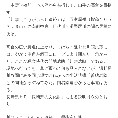
「本野学校前」バス停から右折して、山手の高台を目指
す。
「川頭（こうがしら）遺跡」は、五家原岳（標高１０５
７．３ｍ）の南側中腹、目代川と湯野尾川の間の尾根に
ある。
高台の広い農道に上がり、しばらく進むと川頭集落に
出、やがて車道左斜面にロープにより囲んだ一角があ
り、ここが縄文時代の開地遺跡「川頭遺跡」である。
現地へ行っても、草に覆われ何も見られないが、湯野尾
川谷間にある同じ縄文時代からの生活遺構「善納岩陰」
との関連から訪ねてみた。同岩陰遺跡からも車道はあ
る。
長崎県ＨＰ「長崎県の文化財」による説明は次のとお
り。
川頭（こうがしら）遺跡 県指定史跡