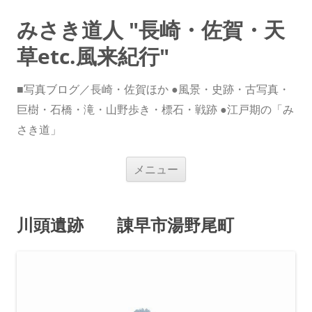
みさき道人 "長崎・佐賀・天
草etc.風来紀行"
■写真ブログ／長崎・佐賀ほか ●風景・史跡・古写真・
巨樹・石橋・滝・山野歩き・標石・戦跡 ●江戸期の「み
さき道」
コ
メニュー
ン
テ
ン
ツ
へ
川頭遺跡 諌早市湯野尾町
ス
キ
ッ
プ