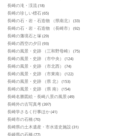
長崎の滝・渓流
(18)
長崎の珍しい標石
(65)
長崎の石・岩・石造物 （県南北）
(33)
長崎の石・岩・石造物 （長崎市）
(92)
長崎の藩境石と塚
(29)
長崎の西空の夕日
(93)
長崎の風景・史跡 （三和野母崎）
(75)
長崎の風景・史跡 （市中央）
(124)
長崎の風景・史跡 （市北西）
(74)
長崎の風景・史跡 （市東南）
(122)
長崎の風景・史跡 （県 北）
(153)
長崎の風景・史跡 （県 南）
(154)
長崎名勝図絵・長崎八景の風景
(49)
長崎外の古写真考
(397)
長崎学さるく行事ほか
(41)
長崎市の石橋
(70)
長崎県の土木遺産・市水道史施設
(31)
長崎県の石橋
(77)