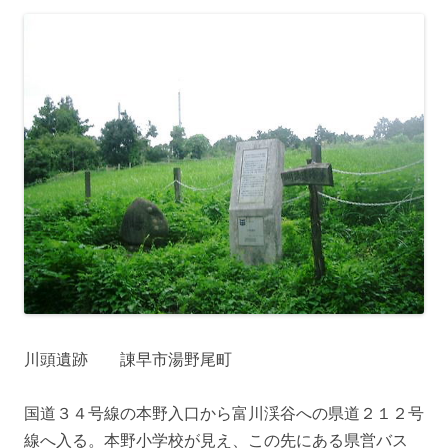
川頭遺跡 諌早市湯野尾町
国道３４号線の本野入口から富川渓谷への県道２１２号
線へ入る。本野小学校が見え、この先にある県営バス