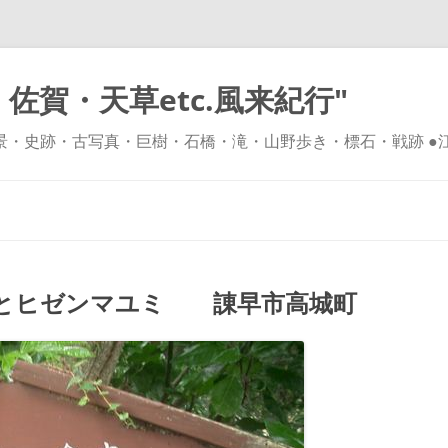
佐賀・天草etc.風来紀行"
風景・史跡・古写真・巨樹・石橋・滝・山野歩き・標石・戦跡 ●
コ
ン
テ
ン
ツ
へ
ス
キ
とヒゼンマユミ 諌早市高城町
ッ
プ