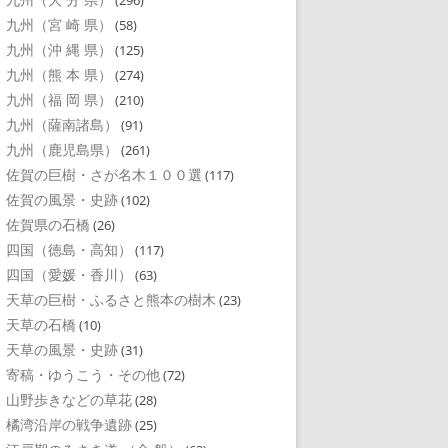
(296)
九州（宮 崎 県）
(58)
九州（沖 縄 県）
(125)
九州（熊 本 県）
(274)
九州（福 岡 県）
(210)
九州（薩南諸島）
(91)
九州（鹿児島県）
(261)
佐賀の巨樹・さが名木１００選
(117)
佐賀の風景・史跡
(102)
佐賀県の石橋
(26)
四国（徳島・高知）
(117)
四国（愛媛・香川）
(63)
天草の巨樹・ふるさと熊本の樹木
(23)
天草の石橋
(10)
天草の風景・史跡
(31)
寄稿・ゆうこう・その他
(72)
山野歩きなどの草花
(28)
橘湾沿岸の戦争遺跡
(25)