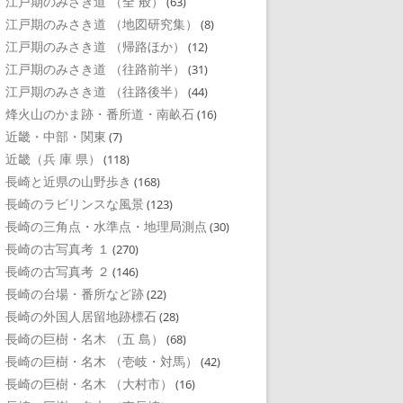
江戸期のみさき道 （全 般）
(63)
江戸期のみさき道 （地図研究集）
(8)
江戸期のみさき道 （帰路ほか）
(12)
江戸期のみさき道 （往路前半）
(31)
江戸期のみさき道 （往路後半）
(44)
烽火山のかま跡・番所道・南畝石
(16)
近畿・中部・関東
(7)
近畿（兵 庫 県）
(118)
長崎と近県の山野歩き
(168)
長崎のラビリンスな風景
(123)
長崎の三角点・水準点・地理局測点
(30)
長崎の古写真考 １
(270)
長崎の古写真考 ２
(146)
長崎の台場・番所など跡
(22)
長崎の外国人居留地跡標石
(28)
長崎の巨樹・名木 （五 島）
(68)
長崎の巨樹・名木 （壱岐・対馬）
(42)
長崎の巨樹・名木 （大村市）
(16)