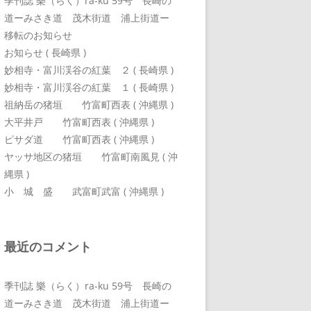
季刊誌 樂（らく）ra-ku 59号 長崎の
道ーみさき道 茂木街道 浦上街道ー
移転のお知らせ
お知らせ ( 長崎県 )
妙相寺・富川渓谷の紅葉 ２ ( 長崎県 )
妙相寺・富川渓谷の紅葉 １ ( 長崎県 )
祖納岳の猪垣 竹富町西表 ( 沖縄県 )
大平井戸 竹富町西表 ( 沖縄県 )
ピサダ道 竹富町西表 ( 沖縄県 )
ヤッサ地区の猪垣 竹富町南風見 ( 沖
縄県 )
小 城 盛 武富町武富 ( 沖縄県 )
最近のコメント
季刊誌 樂（らく）ra-ku 59号 長崎の
道ーみさき道 茂木街道 浦上街道ー