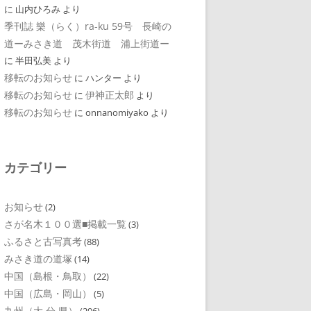
に
山内ひろみ
より
季刊誌 樂（らく）ra-ku 59号 長崎の
道ーみさき道 茂木街道 浦上街道ー
に
半田弘美
より
移転のお知らせ
に
ハンター
より
移転のお知らせ
伊神正太郎
に
より
移転のお知らせ
に
onnanomiyako
より
カテゴリー
お知らせ
(2)
さが名木１００選■掲載一覧
(3)
ふるさと古写真考
(88)
みさき道の道塚
(14)
中国（島根・鳥取）
(22)
中国（広島・岡山）
(5)
九州（大 分 県）