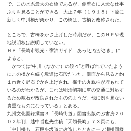
で、この水系最大の石橋であるが、側壁石に入念な仕事
ぶりを見ることができる。大正７年（１９１８）下流に
新しく中川橋が架かり、この橋は、古橋と改称された。
ところで、古橋をかさ上げした時期だが、このＨＰや現
地説明板は説明していない。
ＨＰ「長崎市観光・宿泊ガイド あっ!とながさき」に
よると、
「かつては“中川（なかご）の段々”と呼ばれていたよう
にこの橋から続く坂道は石段だった。側面から見ると約
１ｍ近く野石でかさ上げされ、欄干の丸親柱が埋もれて
いるのがわかるが、これは明治初期に車の交通に対応す
るため敷石が改良されたもののようだ。他に例を見ない
貴重なものになっている」とある。
九州文化図録撰書３「長崎街道」図書出版のぶ書房２０
０２年刊、越中哲也先生稿「天領長崎」７３頁にも、
「中川橋も、石段を坂道に改造したときに一ノ瀬橋同様