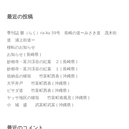
ー
シ
最近の投稿
ョ
ン
季刊誌 樂（らく）ra-ku 59号 長崎の道ーみさき道 茂木街
道 浦上街道ー
移転のお知らせ
お知らせ ( 長崎県 )
妙相寺・富川渓谷の紅葉 ２ ( 長崎県 )
妙相寺・富川渓谷の紅葉 １ ( 長崎県 )
祖納岳の猪垣 竹富町西表 ( 沖縄県 )
大平井戸 竹富町西表 ( 沖縄県 )
ピサダ道 竹富町西表 ( 沖縄県 )
ヤッサ地区の猪垣 竹富町南風見 ( 沖縄県 )
小 城 盛 武富町武富 ( 沖縄県 )
最近のコメント