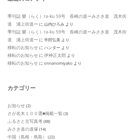
季刊誌 樂（らく）ra-ku 59号 長崎の道ーみさき道 茂木街
道 浦上街道ー
に
山内ひろみ
より
季刊誌 樂（らく）ra-ku 59号 長崎の道ーみさき道 茂木街
道 浦上街道ー
に
半田弘美
より
移転のお知らせ
に
ハンター
より
移転のお知らせ
伊神正太郎
に
より
移転のお知らせ
に
onnanomiyako
より
カテゴリー
お知らせ
(2)
さが名木１００選■掲載一覧
(3)
ふるさと古写真考
(88)
みさき道の道塚
(14)
中国（島根・鳥取）
(22)