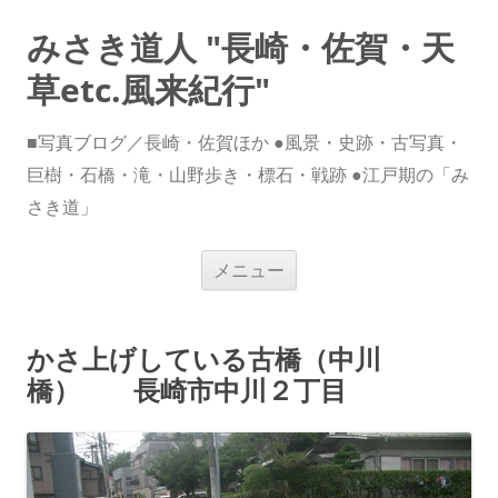
みさき道人 "長崎・佐賀・天
草etc.風来紀行"
■写真ブログ／長崎・佐賀ほか ●風景・史跡・古写真・
巨樹・石橋・滝・山野歩き・標石・戦跡 ●江戸期の「み
さき道」
コ
メニュー
ン
テ
ン
ツ
へ
かさ上げしている古橋（中川
ス
キ
橋） 長崎市中川２丁目
ッ
プ