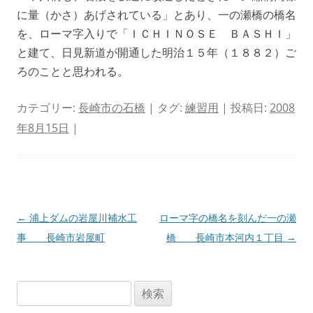
に量（かさ）あげされている」とあり、一の瀬橋の橋名
を、ローマ字入りで「ＩＣＨＩＮＯＳＥ ＢＡＳＨＩ」
と建て、日見新道が開通した明治１５年（１８８２）ご
ろのことと思われる。
カテゴリー:
長崎市の石橋
| タグ:
練習用
| 投稿日:
2008
年8月15日
|
投
←
浦上ダムの岩屋川補水工
ローマ字の橋名を刻んだ一の瀬
稿
事 長崎市岩屋町
橋 長崎市本河内１丁目
→
ナ
ビ
検
ゲ
索: