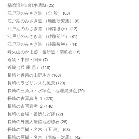
橘湾沿岸の戦争遺跡
(25)
江戸期のみさき道 （全 般）
(63)
江戸期のみさき道 （地図研究集）
(8)
江戸期のみさき道 （帰路ほか）
(12)
江戸期のみさき道 （往路前半）
(31)
江戸期のみさき道 （往路後半）
(44)
烽火山のかま跡・番所道・南畝石
(16)
近畿・中部・関東
(7)
近畿（兵 庫 県）
(118)
長崎と近県の山野歩き
(168)
長崎のラビリンスな風景
(123)
長崎の三角点・水準点・地理局測点
(30)
長崎の古写真考 １
(270)
長崎の古写真考 ２
(146)
長崎の台場・番所など跡
(22)
長崎の外国人居留地跡標石
(28)
長崎の巨樹・名木 （五 島）
(68)
長崎の巨樹・名木 （壱岐・対馬）
(42)