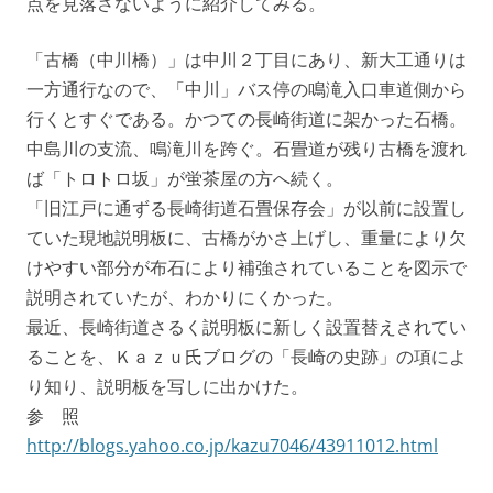
点を見落さないように紹介してみる。
「古橋（中川橋）」は中川２丁目にあり、新大工通りは
一方通行なので、「中川」バス停の鳴滝入口車道側から
行くとすぐである。かつての長崎街道に架かった石橋。
中島川の支流、鳴滝川を跨ぐ。石畳道が残り古橋を渡れ
ば「トロトロ坂」が蛍茶屋の方へ続く。
「旧江戸に通ずる長崎街道石畳保存会」が以前に設置し
ていた現地説明板に、古橋がかさ上げし、重量により欠
けやすい部分が布石により補強されていることを図示で
説明されていたが、わかりにくかった。
最近、長崎街道さるく説明板に新しく設置替えされてい
ることを、Ｋａｚｕ氏ブログの「長崎の史跡」の項によ
り知り、説明板を写しに出かけた。
参 照
http://blogs.yahoo.co.jp/kazu7046/43911012.html