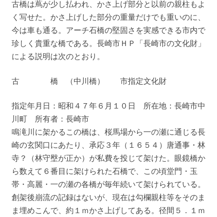
古橋は蔦が少し払われ、かさ上げ部分と以前の親柱もよ
く写せた。かさ上げした部分の重量だけでも重いのに、
今は車も通る。アーチ石橋の堅固さを実感できる市内で
珍しく貴重な橋である。長崎市ＨＰ「長崎市の文化財」
による説明は次のとおり。
古 橋 （中川橋） 市指定文化財
指定年月日：昭和４７年６月１０日 所在地：長崎市中
川町 所有者：長崎市
鳴滝川に架かるこの橋は、桜馬場から一の瀬に通じる長
崎の玄関口にあたり、承応３年（１６５４）唐通事・林
寺？（林守壂が正か）が私費を投じて架けた。眼鏡橋か
ら数えて６番目に架けられた石橋で、この頃堂門・玉
帯・高麗・一の瀬の各橋が毎年続いて架けられている。
創架後崩流の記録はないが、現在は勾欄親柱等をそのま
ま埋めこんで、約１ｍかさ上げしてある。径間５．１ｍ