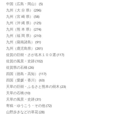
中国（広島・岡山）
(5)
九州（大 分 県）
(296)
九州（宮 崎 県）
(58)
九州（沖 縄 県）
(125)
九州（熊 本 県）
(274)
九州（福 岡 県）
(210)
九州（薩南諸島）
(91)
九州（鹿児島県）
(261)
佐賀の巨樹・さが名木１００選
(117)
佐賀の風景・史跡
(102)
佐賀県の石橋
(26)
四国（徳島・高知）
(117)
四国（愛媛・香川）
(63)
天草の巨樹・ふるさと熊本の樹木
(23)
天草の石橋
(10)
天草の風景・史跡
(31)
寄稿・ゆうこう・その他
(72)
山野歩きなどの草花
(28)