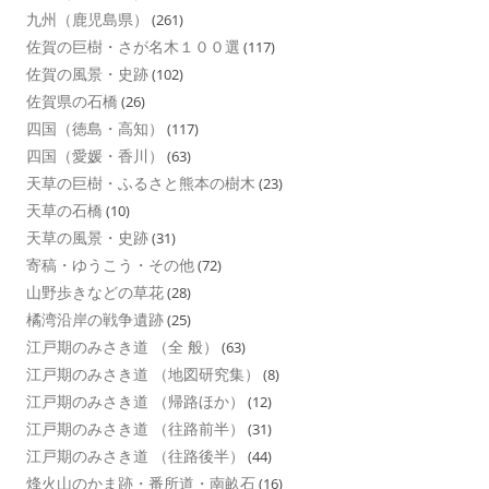
九州（鹿児島県）
(261)
佐賀の巨樹・さが名木１００選
(117)
佐賀の風景・史跡
(102)
佐賀県の石橋
(26)
四国（徳島・高知）
(117)
四国（愛媛・香川）
(63)
天草の巨樹・ふるさと熊本の樹木
(23)
天草の石橋
(10)
天草の風景・史跡
(31)
寄稿・ゆうこう・その他
(72)
山野歩きなどの草花
(28)
橘湾沿岸の戦争遺跡
(25)
江戸期のみさき道 （全 般）
(63)
江戸期のみさき道 （地図研究集）
(8)
江戸期のみさき道 （帰路ほか）
(12)
江戸期のみさき道 （往路前半）
(31)
江戸期のみさき道 （往路後半）
(44)
烽火山のかま跡・番所道・南畝石
(16)