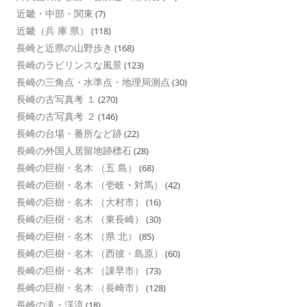
近畿・中部・関東
(7)
近畿（兵 庫 県）
(118)
長崎と近県の山野歩き
(168)
長崎のラビリンスな風景
(123)
長崎の三角点・水準点・地理局測点
(30)
長崎の古写真考 １
(270)
長崎の古写真考 ２
(146)
長崎の台場・番所など跡
(22)
長崎の外国人居留地跡標石
(28)
長崎の巨樹・名木 （五 島）
(68)
長崎の巨樹・名木 （壱岐・対馬）
(42)
長崎の巨樹・名木 （大村市）
(16)
長崎の巨樹・名木 （東長崎）
(30)
長崎の巨樹・名木 （県 北）
(85)
長崎の巨樹・名木 （西彼・島原）
(60)
長崎の巨樹・名木 （諌早市）
(73)
長崎の巨樹・名木 （長崎市）
(128)
長崎の滝・渓流
(18)