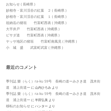
お知らせ ( 長崎県 )
妙相寺・富川渓谷の紅葉 ２ ( 長崎県 )
妙相寺・富川渓谷の紅葉 １ ( 長崎県 )
祖納岳の猪垣 竹富町西表 ( 沖縄県 )
大平井戸 竹富町西表 ( 沖縄県 )
ピサダ道 竹富町西表 ( 沖縄県 )
ヤッサ地区の猪垣 竹富町南風見 ( 沖縄県 )
小 城 盛 武富町武富 ( 沖縄県 )
最近のコメント
季刊誌 樂（らく）ra-ku 59号 長崎の道ーみさき道 茂木街
道 浦上街道ー
に
山内ひろみ
より
季刊誌 樂（らく）ra-ku 59号 長崎の道ーみさき道 茂木街
道 浦上街道ー
に
半田弘美
より
移転のお知らせ
に
ハンター
より