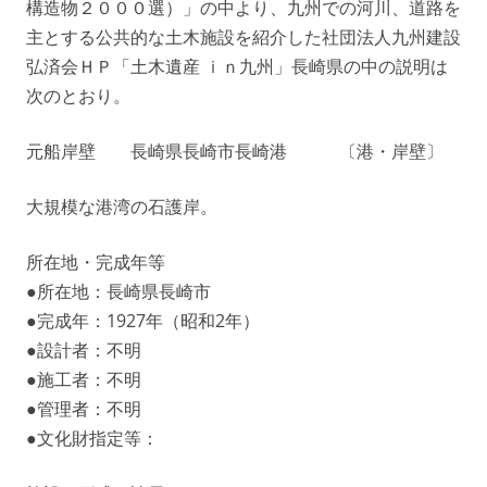
構造物２０００選）」の中より、九州での河川、道路を
主とする公共的な土木施設を紹介した社団法人九州建設
弘済会ＨＰ「土木遺産 ｉｎ九州」長崎県の中の説明は
次のとおり。
元船岸壁 長崎県長崎市長崎港 〔港・岸壁〕
大規模な港湾の石護岸。
所在地・完成年等
●所在地：長崎県長崎市
●完成年：1927年（昭和2年）
●設計者：不明
●施工者：不明
●管理者：不明
●文化財指定等：