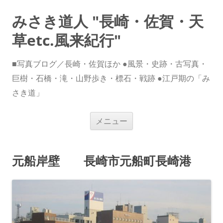
みさき道人 "長崎・佐賀・天
草etc.風来紀行"
■写真ブログ／長崎・佐賀ほか ●風景・史跡・古写真・
巨樹・石橋・滝・山野歩き・標石・戦跡 ●江戸期の「み
さき道」
コ
メニュー
ン
テ
ン
ツ
へ
元船岸壁 長崎市元船町長崎港
ス
キ
ッ
プ