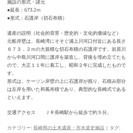
施設の形式・諸元
●延長：673.2ｍ
●形式：石護岸（切石布積）
遺産の説明（社会的背景・歴史的・文化的価値など）
元船岸壁は、長崎湾にそそぐ浦上川河口付近にある長さ
６７３．２ｍの大規模な切石布積の石護岸です。岩原川
から中島川河口間に護岸を築造し、背後を埋め立てたも
ので、大正１１年に着工し、昭和２年に完成したもので
す。
形式は、ケーソン岸壁の上に石護岸が残り、石積み部分
は左岸を用いた和風布積であり、典型的な長崎式である
といえます。
交通アクセス ＪＲ長崎駅から徒歩で約５分。
カテゴリー:
長崎県の土木遺産・市水道史施設
| タグ: