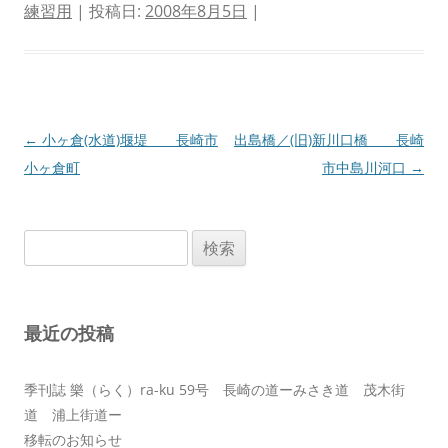
練習用
| 投稿日:
2008年8月5日
|
投
←
小ヶ倉(水道)堰堤 長崎市
出島橋／(旧)新川口橋 長崎
稿
小ヶ倉町
市中島川河口
→
ナ
ビ
検
ゲ
索:
ー
シ
最近の投稿
ョ
ン
季刊誌 樂（らく）ra-ku 59号 長崎の道ーみさき道 茂木街
道 浦上街道ー
移転のお知らせ