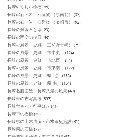
長崎の珍しい標石
(65)
長崎の石・岩・石造物 （県南北）
(33)
長崎の石・岩・石造物 （長崎市）
(92)
長崎の藩境石と塚
(29)
長崎の西空の夕日
(93)
長崎の風景・史跡 （三和野母崎）
(75)
長崎の風景・史跡 （市中央）
(124)
長崎の風景・史跡 （市北西）
(74)
長崎の風景・史跡 （市東南）
(122)
長崎の風景・史跡 （県 北）
(153)
長崎の風景・史跡 （県 南）
(154)
長崎名勝図絵・長崎八景の風景
(49)
長崎外の古写真考
(397)
長崎学さるく行事ほか
(41)
長崎市の石橋
(70)
長崎県の土木遺産・市水道史施設
(31)
長崎県の石橋
(77)
長崎要塞地帯標・軍港境域標
(87)