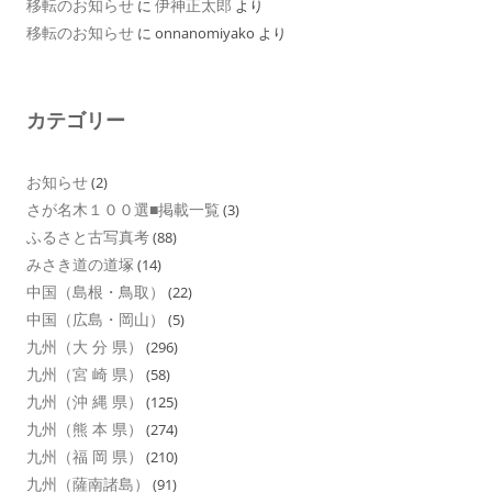
移転のお知らせ
伊神正太郎
に
より
移転のお知らせ
に
onnanomiyako
より
カテゴリー
お知らせ
(2)
さが名木１００選■掲載一覧
(3)
ふるさと古写真考
(88)
みさき道の道塚
(14)
中国（島根・鳥取）
(22)
中国（広島・岡山）
(5)
九州（大 分 県）
(296)
九州（宮 崎 県）
(58)
九州（沖 縄 県）
(125)
九州（熊 本 県）
(274)
九州（福 岡 県）
(210)
九州（薩南諸島）
(91)