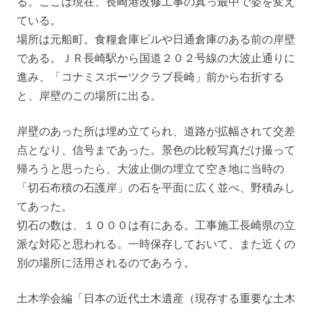
る。ここは現在、長崎港改修工事の真っ最中で姿を変え
ている。
場所は元船町。食糧倉庫ビルや日通倉庫のある前の岸壁
である。ＪＲ長崎駅から国道２０２号線の大波止通りに
進み、「コナミスポーツクラブ長崎」前から右折する
と、岸壁のこの場所に出る。
岸壁のあった所は埋め立てられ、道路が拡幅されて交差
点となり、信号まであった。景色の比較写真だけ撮って
帰ろうと思ったら、大波止側の埋立て空き地に当時の
「切石布積の石護岸」の石を平面に広く並べ、野積みし
てあった。
切石の数は、１０００は有にある。工事施工長崎県の立
派な対応と思われる。一時保存しておいて、また近くの
別の場所に活用されるのであろう。
土木学会編「日本の近代土木遺産（現存する重要な土木