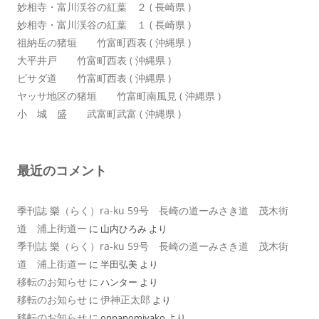
妙相寺・富川渓谷の紅葉 ２ ( 長崎県 )
妙相寺・富川渓谷の紅葉 １ ( 長崎県 )
祖納岳の猪垣 竹富町西表 ( 沖縄県 )
大平井戸 竹富町西表 ( 沖縄県 )
ピサダ道 竹富町西表 ( 沖縄県 )
ヤッサ地区の猪垣 竹富町南風見 ( 沖縄県 )
小 城 盛 武富町武富 ( 沖縄県 )
最近のコメント
季刊誌 樂（らく）ra-ku 59号 長崎の道ーみさき道 茂木街
道 浦上街道ー
に
山内ひろみ
より
季刊誌 樂（らく）ra-ku 59号 長崎の道ーみさき道 茂木街
道 浦上街道ー
に
半田弘美
より
移転のお知らせ
に
ハンター
より
移転のお知らせ
伊神正太郎
に
より
移転のお知らせ
に
onnanomiyako
より