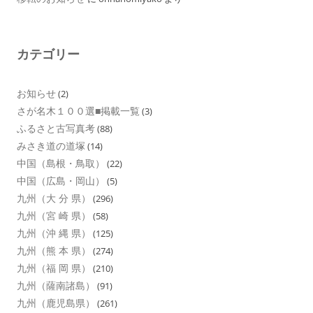
カテゴリー
お知らせ
(2)
さが名木１００選■掲載一覧
(3)
ふるさと古写真考
(88)
みさき道の道塚
(14)
中国（島根・鳥取）
(22)
中国（広島・岡山）
(5)
九州（大 分 県）
(296)
九州（宮 崎 県）
(58)
九州（沖 縄 県）
(125)
九州（熊 本 県）
(274)
九州（福 岡 県）
(210)
九州（薩南諸島）
(91)
九州（鹿児島県）
(261)