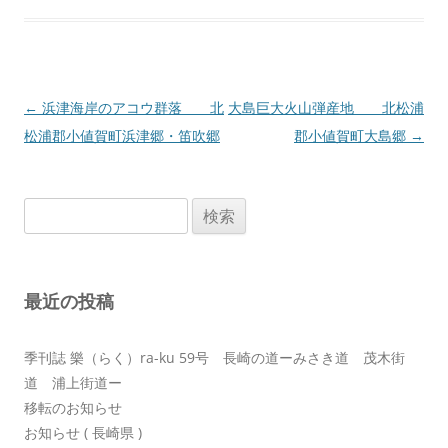
投
←
浜津海岸のアコウ群落 北
大島巨大火山弾産地 北松浦
稿
松浦郡小値賀町浜津郷・笛吹郷
郡小値賀町大島郷
→
ナ
ビ
検
ゲ
索:
ー
シ
最近の投稿
ョ
ン
季刊誌 樂（らく）ra-ku 59号 長崎の道ーみさき道 茂木街
道 浦上街道ー
移転のお知らせ
お知らせ ( 長崎県 )