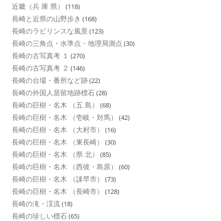
近畿（兵 庫 県）
(118)
長崎と近県の山野歩き
(168)
長崎のラビリンスな風景
(123)
長崎の三角点・水準点・地理局測点
(30)
長崎の古写真考 １
(270)
長崎の古写真考 ２
(146)
長崎の台場・番所など跡
(22)
長崎の外国人居留地跡標石
(28)
長崎の巨樹・名木 （五 島）
(68)
長崎の巨樹・名木 （壱岐・対馬）
(42)
長崎の巨樹・名木 （大村市）
(16)
長崎の巨樹・名木 （東長崎）
(30)
長崎の巨樹・名木 （県 北）
(85)
長崎の巨樹・名木 （西彼・島原）
(60)
長崎の巨樹・名木 （諌早市）
(73)
長崎の巨樹・名木 （長崎市）
(128)
長崎の滝・渓流
(18)
長崎の珍しい標石
(65)