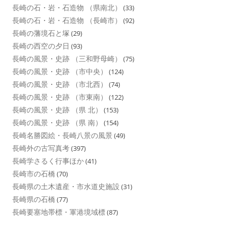
長崎の石・岩・石造物 （県南北）
(33)
長崎の石・岩・石造物 （長崎市）
(92)
長崎の藩境石と塚
(29)
長崎の西空の夕日
(93)
長崎の風景・史跡 （三和野母崎）
(75)
長崎の風景・史跡 （市中央）
(124)
長崎の風景・史跡 （市北西）
(74)
長崎の風景・史跡 （市東南）
(122)
長崎の風景・史跡 （県 北）
(153)
長崎の風景・史跡 （県 南）
(154)
長崎名勝図絵・長崎八景の風景
(49)
長崎外の古写真考
(397)
長崎学さるく行事ほか
(41)
長崎市の石橋
(70)
長崎県の土木遺産・市水道史施設
(31)
長崎県の石橋
(77)
長崎要塞地帯標・軍港境域標
(87)