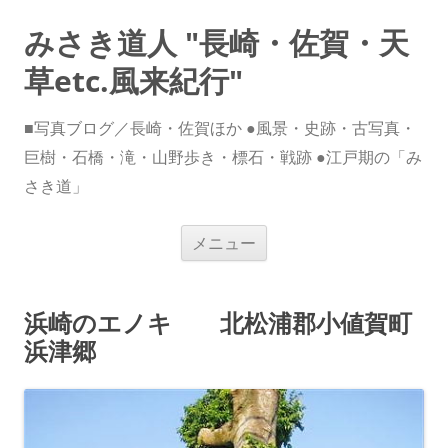
みさき道人 "長崎・佐賀・天
草etc.風来紀行"
■写真ブログ／長崎・佐賀ほか ●風景・史跡・古写真・
巨樹・石橋・滝・山野歩き・標石・戦跡 ●江戸期の「み
さき道」
コ
メニュー
ン
テ
ン
ツ
へ
浜崎のエノキ 北松浦郡小値賀町
ス
キ
浜津郷
ッ
プ