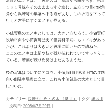
浜崎のエノキは、「斑島入口」標識から曲がらず、県道
１６１号線をそのまままっすぐ進む。左方３つ目の鋭角
角から浜崎湾の集落へ下る道があり、この坂道を下って
行くと左手にすぐエノキが見える。
小値賀島のエノキとしては、大きい方だろう。小値賀町
役場正面や小値賀町歴史民俗資料館庭にもエノキがあっ
たが、これよりは大きいと役場に聞いたので訪ねた。
ここのエノキは上部や枝が伐り払われていてすっきりし
ている。若葉が茂り樹勢はまだあるようだ。
後の写真はついでにアコウ。小値賀町町役場正門の道路
向い側駐車場奥に立つ。これも小値賀島の大木として目
についた。
カテゴリー:
長崎の巨樹・名木 （県 北）
| タグ:
練習用
| 投稿日:
2008年7月29日
|