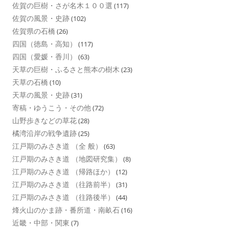
佐賀の巨樹・さが名木１００選
(117)
佐賀の風景・史跡
(102)
佐賀県の石橋
(26)
四国（徳島・高知）
(117)
四国（愛媛・香川）
(63)
天草の巨樹・ふるさと熊本の樹木
(23)
天草の石橋
(10)
天草の風景・史跡
(31)
寄稿・ゆうこう・その他
(72)
山野歩きなどの草花
(28)
橘湾沿岸の戦争遺跡
(25)
江戸期のみさき道 （全 般）
(63)
江戸期のみさき道 （地図研究集）
(8)
江戸期のみさき道 （帰路ほか）
(12)
江戸期のみさき道 （往路前半）
(31)
江戸期のみさき道 （往路後半）
(44)
烽火山のかま跡・番所道・南畝石
(16)
近畿・中部・関東
(7)