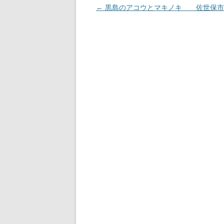
投
←
黒島のアコウとマキノキ 佐世保市
稿
ナ
ビ
ゲ
ー
シ
ョ
ン