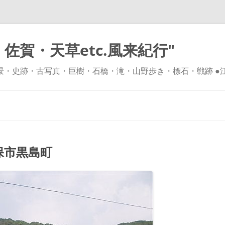
佐賀・天草etc.風来紀行"
風景・史跡・古写真・巨樹・石橋・滝・山野歩き・標石・戦跡 ●
コ
ン
テ
ン
ツ
へ
ス
キ
保市黒島町
ッ
プ