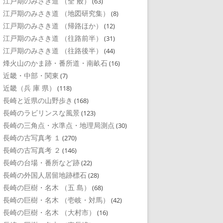
江戸期のみさき道 （全 般）
(63)
江戸期のみさき道 （地図研究集）
(8)
江戸期のみさき道 （帰路ほか）
(12)
江戸期のみさき道 （往路前半）
(31)
江戸期のみさき道 （往路後半）
(44)
烽火山のかま跡・番所道・南畝石
(16)
近畿・中部・関東
(7)
近畿（兵 庫 県）
(118)
長崎と近県の山野歩き
(168)
長崎のラビリンスな風景
(123)
長崎の三角点・水準点・地理局測点
(30)
長崎の古写真考 １
(270)
長崎の古写真考 ２
(146)
長崎の台場・番所など跡
(22)
長崎の外国人居留地跡標石
(28)
長崎の巨樹・名木 （五 島）
(68)
長崎の巨樹・名木 （壱岐・対馬）
(42)
長崎の巨樹・名木 （大村市）
(16)