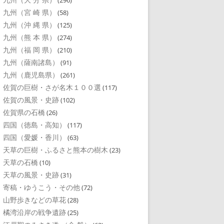
(296)
九州（宮 崎 県）
(58)
九州（沖 縄 県）
(125)
九州（熊 本 県）
(274)
九州（福 岡 県）
(210)
九州（薩南諸島）
(91)
九州（鹿児島県）
(261)
佐賀の巨樹・さが名木１００選
(117)
佐賀の風景・史跡
(102)
佐賀県の石橋
(26)
四国（徳島・高知）
(117)
四国（愛媛・香川）
(63)
天草の巨樹・ふるさと熊本の樹木
(23)
天草の石橋
(10)
天草の風景・史跡
(31)
寄稿・ゆうこう・その他
(72)
山野歩きなどの草花
(28)
橘湾沿岸の戦争遺跡
(25)