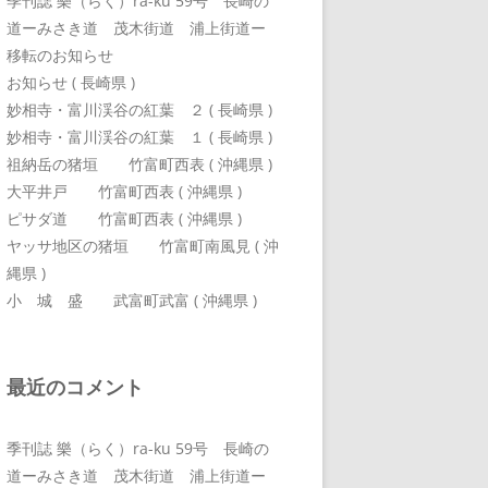
季刊誌 樂（らく）ra-ku 59号 長崎の
道ーみさき道 茂木街道 浦上街道ー
移転のお知らせ
お知らせ ( 長崎県 )
妙相寺・富川渓谷の紅葉 ２ ( 長崎県 )
妙相寺・富川渓谷の紅葉 １ ( 長崎県 )
祖納岳の猪垣 竹富町西表 ( 沖縄県 )
大平井戸 竹富町西表 ( 沖縄県 )
ピサダ道 竹富町西表 ( 沖縄県 )
ヤッサ地区の猪垣 竹富町南風見 ( 沖
縄県 )
小 城 盛 武富町武富 ( 沖縄県 )
最近のコメント
季刊誌 樂（らく）ra-ku 59号 長崎の
道ーみさき道 茂木街道 浦上街道ー