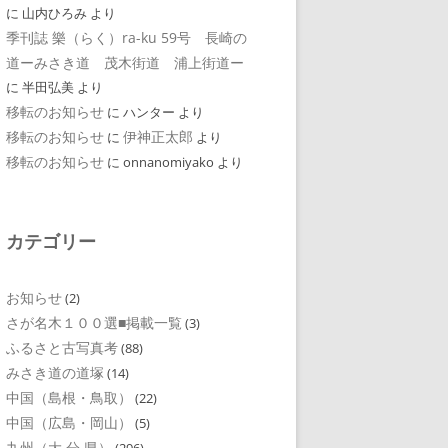
に
山内ひろみ
より
季刊誌 樂（らく）ra-ku 59号 長崎の
道ーみさき道 茂木街道 浦上街道ー
に
半田弘美
より
移転のお知らせ
に
ハンター
より
移転のお知らせ
伊神正太郎
に
より
移転のお知らせ
に
onnanomiyako
より
カテゴリー
お知らせ
(2)
さが名木１００選■掲載一覧
(3)
ふるさと古写真考
(88)
みさき道の道塚
(14)
中国（島根・鳥取）
(22)
中国（広島・岡山）
(5)
九州（大 分 県）