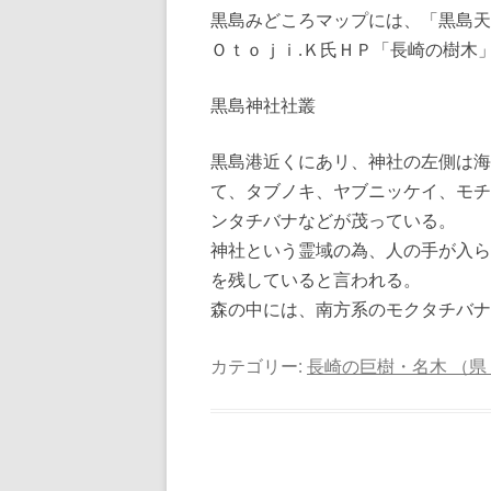
黒島みどころマップには、「黒島天
Ｏｔｏｊｉ.Ｋ氏ＨＰ「長崎の樹木
黒島神社社叢
黒島港近くにあリ、神社の左側は海
て、タブノキ、ヤブニッケイ、モチ
ンタチバナなどが茂っている。
神社という霊域の為、人の手が入ら
を残していると言われる。
森の中には、南方系のモクタチバナ
カテゴリー:
長崎の巨樹・名木 （県