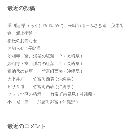
シ
最近の投稿
ョ
ン
季刊誌 樂（らく）ra-ku 59号 長崎の道ーみさき道 茂木街
道 浦上街道ー
移転のお知らせ
お知らせ ( 長崎県 )
妙相寺・富川渓谷の紅葉 ２ ( 長崎県 )
妙相寺・富川渓谷の紅葉 １ ( 長崎県 )
祖納岳の猪垣 竹富町西表 ( 沖縄県 )
大平井戸 竹富町西表 ( 沖縄県 )
ピサダ道 竹富町西表 ( 沖縄県 )
ヤッサ地区の猪垣 竹富町南風見 ( 沖縄県 )
小 城 盛 武富町武富 ( 沖縄県 )
最近のコメント