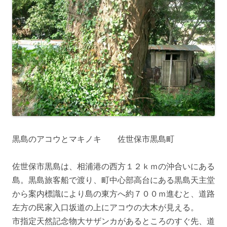
黒島のアコウとマキノキ 佐世保市黒島町
佐世保市黒島は、相浦港の西方１２ｋｍの沖合いにある
島。黒島旅客船で渡り、町中心部高台にある黒島天主堂
から案内標識により島の東方へ約７００ｍ進むと、道路
左方の民家入口坂道の上にアコウの大木が見える。
市指定天然記念物大サザンカがあるところのすぐ先、道