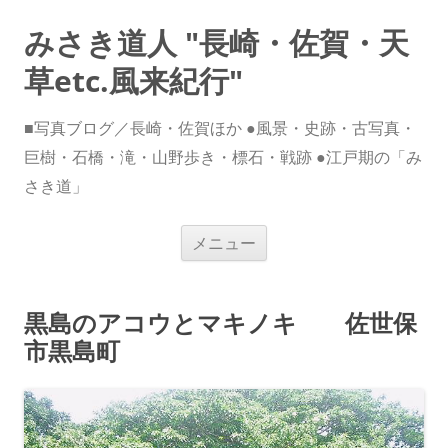
みさき道人 "長崎・佐賀・天
草etc.風来紀行"
■写真ブログ／長崎・佐賀ほか ●風景・史跡・古写真・
巨樹・石橋・滝・山野歩き・標石・戦跡 ●江戸期の「み
さき道」
コ
メニュー
ン
テ
ン
ツ
へ
黒島のアコウとマキノキ 佐世保
ス
キ
市黒島町
ッ
プ