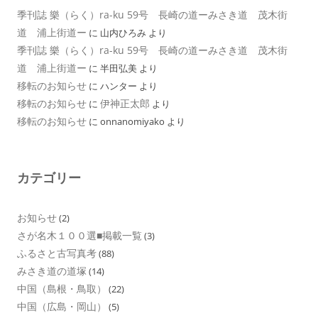
季刊誌 樂（らく）ra-ku 59号 長崎の道ーみさき道 茂木街
道 浦上街道ー
に
山内ひろみ
より
季刊誌 樂（らく）ra-ku 59号 長崎の道ーみさき道 茂木街
道 浦上街道ー
に
半田弘美
より
移転のお知らせ
に
ハンター
より
移転のお知らせ
伊神正太郎
に
より
移転のお知らせ
に
onnanomiyako
より
カテゴリー
お知らせ
(2)
さが名木１００選■掲載一覧
(3)
ふるさと古写真考
(88)
みさき道の道塚
(14)
中国（島根・鳥取）
(22)
中国（広島・岡山）
(5)