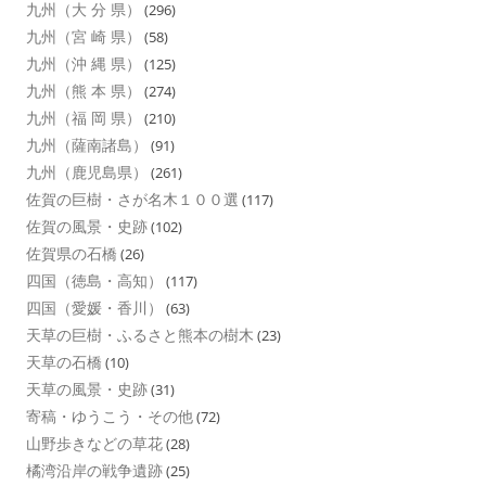
九州（大 分 県）
(296)
九州（宮 崎 県）
(58)
九州（沖 縄 県）
(125)
九州（熊 本 県）
(274)
九州（福 岡 県）
(210)
九州（薩南諸島）
(91)
九州（鹿児島県）
(261)
佐賀の巨樹・さが名木１００選
(117)
佐賀の風景・史跡
(102)
佐賀県の石橋
(26)
四国（徳島・高知）
(117)
四国（愛媛・香川）
(63)
天草の巨樹・ふるさと熊本の樹木
(23)
天草の石橋
(10)
天草の風景・史跡
(31)
寄稿・ゆうこう・その他
(72)
山野歩きなどの草花
(28)
橘湾沿岸の戦争遺跡
(25)