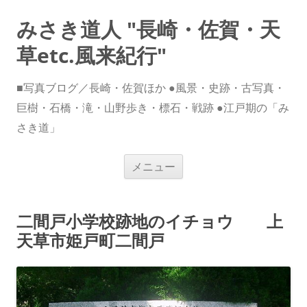
みさき道人 "長崎・佐賀・天
草etc.風来紀行"
■写真ブログ／長崎・佐賀ほか ●風景・史跡・古写真・
巨樹・石橋・滝・山野歩き・標石・戦跡 ●江戸期の「み
さき道」
コ
メニュー
ン
テ
ン
ツ
へ
二間戸小学校跡地のイチョウ 上
ス
キ
天草市姫戸町二間戸
ッ
プ