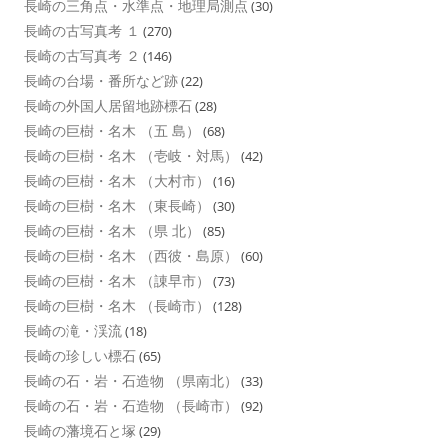
長崎の三角点・水準点・地理局測点
(30)
長崎の古写真考 １
(270)
長崎の古写真考 ２
(146)
長崎の台場・番所など跡
(22)
長崎の外国人居留地跡標石
(28)
長崎の巨樹・名木 （五 島）
(68)
長崎の巨樹・名木 （壱岐・対馬）
(42)
長崎の巨樹・名木 （大村市）
(16)
長崎の巨樹・名木 （東長崎）
(30)
長崎の巨樹・名木 （県 北）
(85)
長崎の巨樹・名木 （西彼・島原）
(60)
長崎の巨樹・名木 （諌早市）
(73)
長崎の巨樹・名木 （長崎市）
(128)
長崎の滝・渓流
(18)
長崎の珍しい標石
(65)
長崎の石・岩・石造物 （県南北）
(33)
長崎の石・岩・石造物 （長崎市）
(92)
長崎の藩境石と塚
(29)