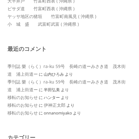
大平井戸 竹富町西表 ( 沖縄県 )
ピサダ道 竹富町西表 ( 沖縄県 )
ヤッサ地区の猪垣 竹富町南風見 ( 沖縄県 )
小 城 盛 武富町武富 ( 沖縄県 )
最近のコメント
季刊誌 樂（らく）ra-ku 59号 長崎の道ーみさき道 茂木街
道 浦上街道ー
に
山内ひろみ
より
季刊誌 樂（らく）ra-ku 59号 長崎の道ーみさき道 茂木街
道 浦上街道ー
に
半田弘美
より
移転のお知らせ
に
ハンター
より
移転のお知らせ
伊神正太郎
に
より
移転のお知らせ
に
onnanomiyako
より
カテゴリー