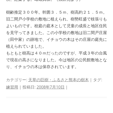
樹齢推定３００年。幹囲３．５ｍ、樹高約２１．５ｍ。
旧二間戸小学校の敷地に植えられ、樹勢旺盛で枝張りも
よいものです。校庭の庭木として児童の成長と地区住民
を見守ってきました。この小学校の敷地は旧二間戸庄屋
（田中家）の跡地で、イチョウの木はその庄屋の庭先に
植えられていました。
もともと樹高は４０ｍだったのですが、平成３年の台風
で現在の高さになりました。今は地区の公民館敷地とな
り、イチョウの木は保存されています。
カテゴリー:
天草の巨樹・ふるさと熊本の樹木
| タグ:
練習用
| 投稿日:
2008年7月10日
|