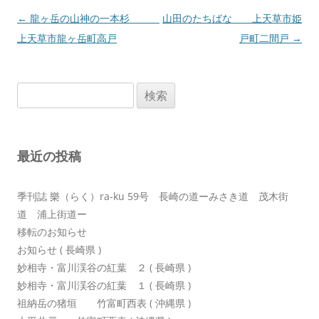
投
←
龍ヶ岳の山神の一本杉
山田のたちばな 上天草市姫
稿
上天草市龍ヶ岳町高戸
戸町二間戸
→
ナ
ビ
検
ゲ
索:
ー
シ
最近の投稿
ョ
ン
季刊誌 樂（らく）ra-ku 59号 長崎の道ーみさき道 茂木街
道 浦上街道ー
移転のお知らせ
お知らせ ( 長崎県 )
妙相寺・富川渓谷の紅葉 ２ ( 長崎県 )
妙相寺・富川渓谷の紅葉 １ ( 長崎県 )
祖納岳の猪垣 竹富町西表 ( 沖縄県 )