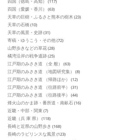
四国（徳島・高知）
(117)
四国（愛媛・香川）
(63)
天草の巨樹・ふるさと熊本の樹木
(23)
天草の石橋
(10)
天草の風景・史跡
(31)
寄稿・ゆうこう・その他
(72)
山野歩きなどの草花
(28)
橘湾沿岸の戦争遺跡
(25)
江戸期のみさき道 （全 般）
(63)
江戸期のみさき道 （地図研究集）
(8)
江戸期のみさき道 （帰路ほか）
(12)
江戸期のみさき道 （往路前半）
(31)
江戸期のみさき道 （往路後半）
(44)
烽火山のかま跡・番所道・南畝石
(16)
近畿・中部・関東
(7)
近畿（兵 庫 県）
(118)
長崎と近県の山野歩き
(168)
長崎のラビリンスな風景
(123)