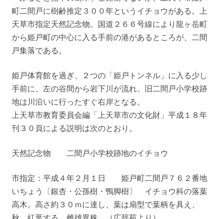
町二間戸に樹齢推定３００年というイチョウがある。上
天草市指定天然記念物。国道２６６号線により龍ヶ岳町
から姫戸町の中心に入る手前の港があるところが、二間
戸集落である。
姫戸体育館を過ぎ、２つの「姫戸トンネル」に入る少し
手前に、左の谷間から岩下川が流れ、旧二間戸小学校跡
地は川沿いに行ったすぐ右岸となる。
上天草市教育委員会編「上天草市の文化財」平成１８年
刊３０頁による説明は次のとおり。
天然記念物 二間戸小学校跡地のイチョウ
市指定：平成４年２月１日 姫戸町二間戸７６２番地
いちょう〔銀杏・公孫樹・鴨脚樹〕 イチョウ科の落葉
高木。高さ約３０ｍに達し、葉は扇型で葉柄を具え、
秋、紅葉する。雌雄異株。（広辞苑より）