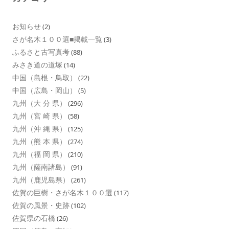
お知らせ
(2)
さが名木１００選■掲載一覧
(3)
ふるさと古写真考
(88)
みさき道の道塚
(14)
中国（島根・鳥取）
(22)
中国（広島・岡山）
(5)
九州（大 分 県）
(296)
九州（宮 崎 県）
(58)
九州（沖 縄 県）
(125)
九州（熊 本 県）
(274)
九州（福 岡 県）
(210)
九州（薩南諸島）
(91)
九州（鹿児島県）
(261)
佐賀の巨樹・さが名木１００選
(117)
佐賀の風景・史跡
(102)
佐賀県の石橋
(26)