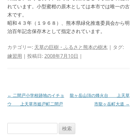
れています。小型蜜柑の原木としては本市では唯一の古
木です。
昭和４３年（１９６８）、熊本県緑化推進委員会から明
治百年記念保存木として指定されています。
カテゴリー:
天草の巨樹・ふるさと熊本の樹木
| タグ:
練習用
| 投稿日:
2008年7月10日
|
投
←
二間戸小学校跡地のイチョ
龍ヶ岳山頂の烽火台 上天草
稿
ウ 上天草市姫戸町二間戸
市龍ヶ岳町大道
→
ナ
ビ
検
ゲ
索: