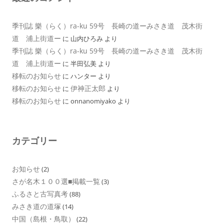
季刊誌 樂（らく）ra-ku 59号 長崎の道ーみさき道 茂木街
道 浦上街道ー
に
山内ひろみ
より
季刊誌 樂（らく）ra-ku 59号 長崎の道ーみさき道 茂木街
道 浦上街道ー
に
半田弘美
より
移転のお知らせ
に
ハンター
より
移転のお知らせ
伊神正太郎
に
より
移転のお知らせ
に
onnanomiyako
より
カテゴリー
お知らせ
(2)
さが名木１００選■掲載一覧
(3)
ふるさと古写真考
(88)
みさき道の道塚
(14)
中国（島根・鳥取）
(22)