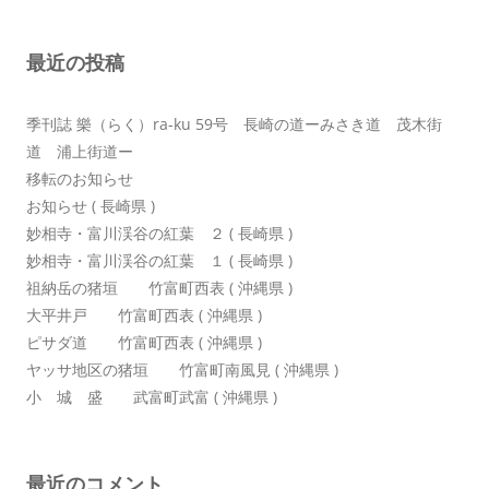
ー
シ
最近の投稿
ョ
ン
季刊誌 樂（らく）ra-ku 59号 長崎の道ーみさき道 茂木街
道 浦上街道ー
移転のお知らせ
お知らせ ( 長崎県 )
妙相寺・富川渓谷の紅葉 ２ ( 長崎県 )
妙相寺・富川渓谷の紅葉 １ ( 長崎県 )
祖納岳の猪垣 竹富町西表 ( 沖縄県 )
大平井戸 竹富町西表 ( 沖縄県 )
ピサダ道 竹富町西表 ( 沖縄県 )
ヤッサ地区の猪垣 竹富町南風見 ( 沖縄県 )
小 城 盛 武富町武富 ( 沖縄県 )
最近のコメント