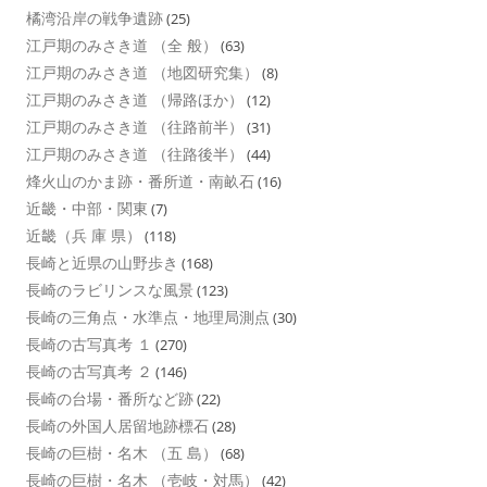
橘湾沿岸の戦争遺跡
(25)
江戸期のみさき道 （全 般）
(63)
江戸期のみさき道 （地図研究集）
(8)
江戸期のみさき道 （帰路ほか）
(12)
江戸期のみさき道 （往路前半）
(31)
江戸期のみさき道 （往路後半）
(44)
烽火山のかま跡・番所道・南畝石
(16)
近畿・中部・関東
(7)
近畿（兵 庫 県）
(118)
長崎と近県の山野歩き
(168)
長崎のラビリンスな風景
(123)
長崎の三角点・水準点・地理局測点
(30)
長崎の古写真考 １
(270)
長崎の古写真考 ２
(146)
長崎の台場・番所など跡
(22)
長崎の外国人居留地跡標石
(28)
長崎の巨樹・名木 （五 島）
(68)
長崎の巨樹・名木 （壱岐・対馬）
(42)