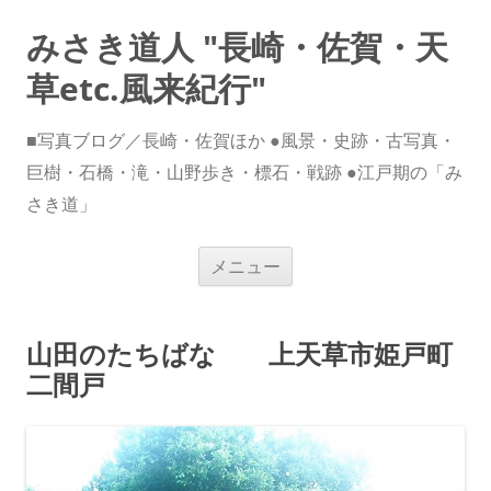
みさき道人 "長崎・佐賀・天
草etc.風来紀行"
■写真ブログ／長崎・佐賀ほか ●風景・史跡・古写真・
巨樹・石橋・滝・山野歩き・標石・戦跡 ●江戸期の「み
さき道」
コ
メニュー
ン
テ
ン
ツ
へ
山田のたちばな 上天草市姫戸町
ス
キ
二間戸
ッ
プ