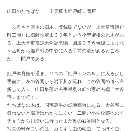
山田のたちばな 上天草市姫戸町二間戸
「ふるさと熊本の樹木」登録樹でないが、上天草市姫戸
町二間戸に樹齢推定１３０年という小型蜜柑の原木があ
る。上天草市指定天然記念物。国道２６６号線により龍
ヶ岳町から姫戸町の中心に入る手前の港があるところ
が、二間戸である。
姫戸体育館を過ぎ、２つの「姫戸トンネル」に入る少し
手前に、左の谷間から岩下川が流れ、この谷間の道へ左
折して入り、山田集落の右手最奥３軒の家の右端「大谷
宅」まで行く。
たちばなの木は、同宅裏手の畑地高台にある。大谷宅に
尋ねないと場所はわかりにくい。二間戸小学校跡地のイ
チョウから川沿いに行ったまだ奥の右谷間となる。
写真の幹が白いのは、カミキリ虫の幼虫「てっぽう虫」