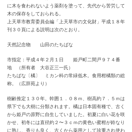
に木を食われないよう薬剤を塗って、先代から苦労して
木の保存をしておられる。
上天草市教育委員会編「上天草市の文化財」平成１８年
刊３０頁による説明は次のとおり。
天然記念物 山田のたちばな
市指定：平成４年２月１日 姫戸町二間戸９７４番
地 （所有者 大谷正三一氏）
たちばな〔橘〕 ミカン科の常緑低木。食用柑橘類の総
称。（広辞苑より）
樹齢推定１３０年。幹囲１．０８ｍ、樹高約７．５ｍは
県下でも大樹に分類されます。橘は日本固有種で、古く
から姫戸の原野に自生していました。初夏に白い花を咲
かせ、初冬には直径約２〜３ｃｍの黄色い蜜柑が鈴なり
に熟し、香りも良く、古くから薬用として珍重され使わ