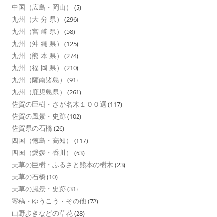
中国（広島・岡山）
(5)
九州（大 分 県）
(296)
九州（宮 崎 県）
(58)
九州（沖 縄 県）
(125)
九州（熊 本 県）
(274)
九州（福 岡 県）
(210)
九州（薩南諸島）
(91)
九州（鹿児島県）
(261)
佐賀の巨樹・さが名木１００選
(117)
佐賀の風景・史跡
(102)
佐賀県の石橋
(26)
四国（徳島・高知）
(117)
四国（愛媛・香川）
(63)
天草の巨樹・ふるさと熊本の樹木
(23)
天草の石橋
(10)
天草の風景・史跡
(31)
寄稿・ゆうこう・その他
(72)
山野歩きなどの草花
(28)