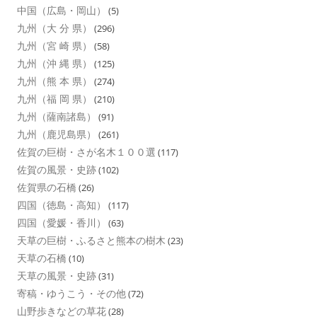
中国（広島・岡山）
(5)
九州（大 分 県）
(296)
九州（宮 崎 県）
(58)
九州（沖 縄 県）
(125)
九州（熊 本 県）
(274)
九州（福 岡 県）
(210)
九州（薩南諸島）
(91)
九州（鹿児島県）
(261)
佐賀の巨樹・さが名木１００選
(117)
佐賀の風景・史跡
(102)
佐賀県の石橋
(26)
四国（徳島・高知）
(117)
四国（愛媛・香川）
(63)
天草の巨樹・ふるさと熊本の樹木
(23)
天草の石橋
(10)
天草の風景・史跡
(31)
寄稿・ゆうこう・その他
(72)
山野歩きなどの草花
(28)