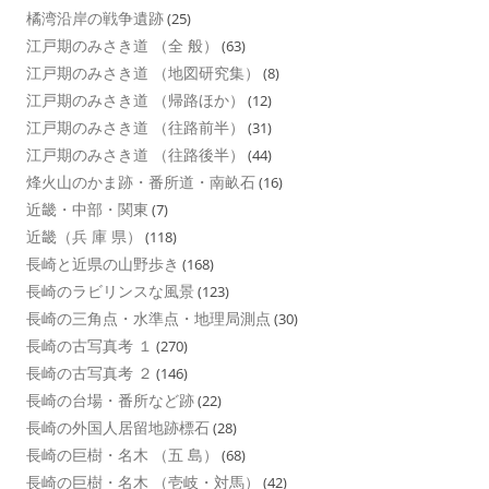
橘湾沿岸の戦争遺跡
(25)
江戸期のみさき道 （全 般）
(63)
江戸期のみさき道 （地図研究集）
(8)
江戸期のみさき道 （帰路ほか）
(12)
江戸期のみさき道 （往路前半）
(31)
江戸期のみさき道 （往路後半）
(44)
烽火山のかま跡・番所道・南畝石
(16)
近畿・中部・関東
(7)
近畿（兵 庫 県）
(118)
長崎と近県の山野歩き
(168)
長崎のラビリンスな風景
(123)
長崎の三角点・水準点・地理局測点
(30)
長崎の古写真考 １
(270)
長崎の古写真考 ２
(146)
長崎の台場・番所など跡
(22)
長崎の外国人居留地跡標石
(28)
長崎の巨樹・名木 （五 島）
(68)
長崎の巨樹・名木 （壱岐・対馬）
(42)