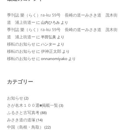
季刊誌 樂（らく）ra-ku 59号 長崎の道ーみさき道 茂木街
道 浦上街道ー
に
山内ひろみ
より
季刊誌 樂（らく）ra-ku 59号 長崎の道ーみさき道 茂木街
道 浦上街道ー
に
半田弘美
より
移転のお知らせ
に
ハンター
より
移転のお知らせ
伊神正太郎
に
より
移転のお知らせ
に
onnanomiyako
より
カテゴリー
お知らせ
(2)
さが名木１００選■掲載一覧
(3)
ふるさと古写真考
(88)
みさき道の道塚
(14)
中国（島根・鳥取）
(22)