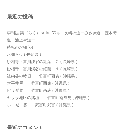
ー
シ
最近の投稿
ョ
ン
季刊誌 樂（らく）ra-ku 59号 長崎の道ーみさき道 茂木街
道 浦上街道ー
移転のお知らせ
お知らせ ( 長崎県 )
妙相寺・富川渓谷の紅葉 ２ ( 長崎県 )
妙相寺・富川渓谷の紅葉 １ ( 長崎県 )
祖納岳の猪垣 竹富町西表 ( 沖縄県 )
大平井戸 竹富町西表 ( 沖縄県 )
ピサダ道 竹富町西表 ( 沖縄県 )
ヤッサ地区の猪垣 竹富町南風見 ( 沖縄県 )
小 城 盛 武富町武富 ( 沖縄県 )
最近のコメント