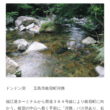
ドンドン渕 五島市岐宿町河務
福江港ターミナルから県道３８４号線により岐宿町に向
かう。岐宿の中心へ着く手前に「河務」バス停あり、右