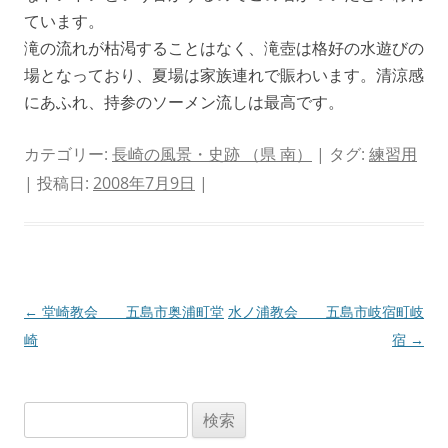
ています。
滝の流れが枯渇することはなく、滝壺は格好の水遊びの
場となっており、夏場は家族連れで賑わいます。清涼感
にあふれ、持参のソーメン流しは最高です。
カテゴリー:
長崎の風景・史跡 （県 南）
| タグ:
練習用
| 投稿日:
2008年7月9日
|
投
←
堂崎教会 五島市奥浦町堂
水ノ浦教会 五島市岐宿町岐
稿
崎
宿
→
ナ
ビ
検
ゲ
索: