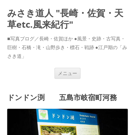
みさき道人 "長崎・佐賀・天
草etc.風来紀行"
■写真ブログ／長崎・佐賀ほか ●風景・史跡・古写真・
巨樹・石橋・滝・山野歩き・標石・戦跡 ●江戸期の「み
さき道」
コ
メニュー
ン
テ
ン
ツ
へ
ドンドン渕 五島市岐宿町河務
ス
キ
ッ
プ