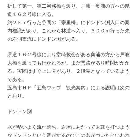
折して第一、第二河務橋を渡り、戸岐・奥浦の方への県
道１６２号線に入る。
約２ｋｍ行った谷間の「宗里橋」にドンドン渕入口の案
内標識があり、これから林道へ入り、６００ｍ行った先
の左側支流にドンドン渕がある。
県道１６２号線により堂崎教会がある奥浦の方から戸岐
大橋を渡っても行かれるが、まだ悪路があり時間がかか
る。実際はすぐ上に滝があり、２段滝となっているよう
である。
五島市ＨＰ「五島ウェブ 観光案内」による説明は次の
とおり。
ドンドン渕
水が勢いよく流れ落ち、岩屋にあたって太鼓を打つよう
なドンドンという音がするのでこの名がついたといわれ