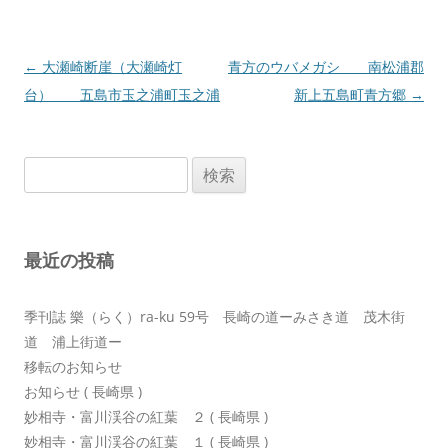
投
←
大瀬崎断崖（大瀬崎灯
青方のウバメガシ 南松浦郡
稿
台） 五島市玉之浦町玉之浦
新上五島町青方郷
→
ナ
ビ
検
ゲ
索:
ー
シ
最近の投稿
ョ
ン
季刊誌 樂（らく）ra-ku 59号 長崎の道ーみさき道 茂木街
道 浦上街道ー
移転のお知らせ
お知らせ ( 長崎県 )
妙相寺・富川渓谷の紅葉 ２ ( 長崎県 )
妙相寺・富川渓谷の紅葉 １ ( 長崎県 )