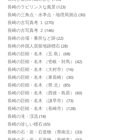
長崎のラビリンスな風景
(123)
長崎の三角点・水準点・地理局測点
(30)
長崎の古写真考 １
(270)
長崎の古写真考 ２
(146)
長崎の台場・番所など跡
(22)
長崎の外国人居留地跡標石
(28)
長崎の巨樹・名木 （五 島）
(68)
長崎の巨樹・名木 （壱岐・対馬）
(42)
長崎の巨樹・名木 （大村市）
(16)
長崎の巨樹・名木 （東長崎）
(30)
長崎の巨樹・名木 （県 北）
(85)
長崎の巨樹・名木 （西彼・島原）
(60)
長崎の巨樹・名木 （諌早市）
(73)
長崎の巨樹・名木 （長崎市）
(128)
長崎の滝・渓流
(18)
長崎の珍しい標石
(65)
長崎の石・岩・石造物 （県南北）
(33)
長崎の石・岩・石造物 （長崎市）
(92)