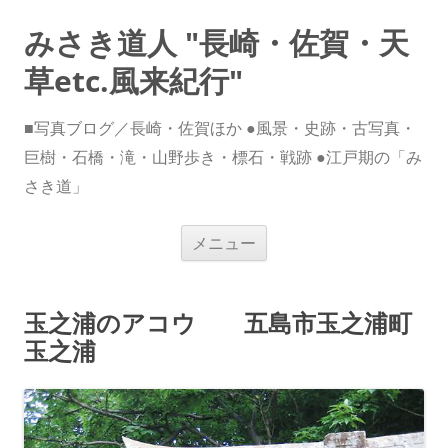
みさき道人 "長崎・佐賀・天
草etc.風来紀行"
■写真ブログ／長崎・佐賀ほか ●風景・史跡・古写真・
巨樹・石橋・滝・山野歩き・標石・戦跡 ●江戸期の「み
さき道」
コ
メニュー
ン
テ
ン
ツ
へ
玉之浦のアコウ 五島市玉之浦町
ス
キ
玉之浦
ッ
プ