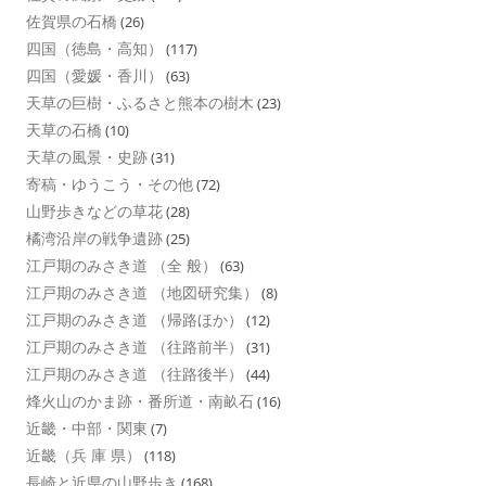
佐賀県の石橋
(26)
四国（徳島・高知）
(117)
四国（愛媛・香川）
(63)
天草の巨樹・ふるさと熊本の樹木
(23)
天草の石橋
(10)
天草の風景・史跡
(31)
寄稿・ゆうこう・その他
(72)
山野歩きなどの草花
(28)
橘湾沿岸の戦争遺跡
(25)
江戸期のみさき道 （全 般）
(63)
江戸期のみさき道 （地図研究集）
(8)
江戸期のみさき道 （帰路ほか）
(12)
江戸期のみさき道 （往路前半）
(31)
江戸期のみさき道 （往路後半）
(44)
烽火山のかま跡・番所道・南畝石
(16)
近畿・中部・関東
(7)
近畿（兵 庫 県）
(118)
長崎と近県の山野歩き
(168)