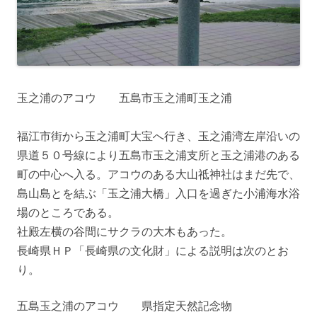
玉之浦のアコウ 五島市玉之浦町玉之浦
福江市街から玉之浦町大宝へ行き、玉之浦湾左岸沿いの
県道５０号線により五島市玉之浦支所と玉之浦港のある
町の中心へ入る。アコウのある大山祗神社はまだ先で、
島山島とを結ぶ「玉之浦大橋」入口を過ぎた小浦海水浴
場のところである。
社殿左横の谷間にサクラの大木もあった。
長崎県ＨＰ「長崎県の文化財」による説明は次のとお
り。
五島玉之浦のアコウ 県指定天然記念物