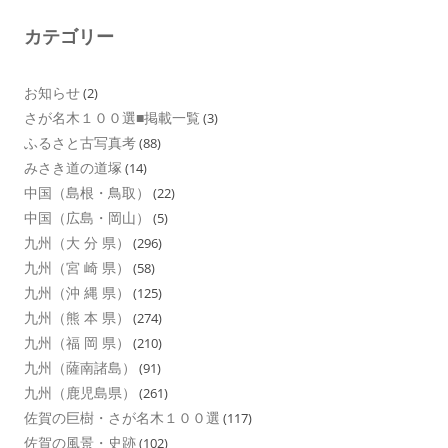
カテゴリー
お知らせ
(2)
さが名木１００選■掲載一覧
(3)
ふるさと古写真考
(88)
みさき道の道塚
(14)
中国（島根・鳥取）
(22)
中国（広島・岡山）
(5)
九州（大 分 県）
(296)
九州（宮 崎 県）
(58)
九州（沖 縄 県）
(125)
九州（熊 本 県）
(274)
九州（福 岡 県）
(210)
九州（薩南諸島）
(91)
九州（鹿児島県）
(261)
佐賀の巨樹・さが名木１００選
(117)
佐賀の風景・史跡
(102)