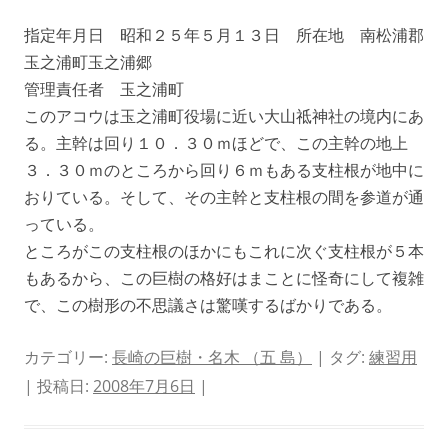
指定年月日 昭和２５年５月１３日 所在地 南松浦郡
玉之浦町玉之浦郷
管理責任者 玉之浦町
このアコウは玉之浦町役場に近い大山祗神社の境内にあ
る。主幹は回り１０．３０ｍほどで、この主幹の地上
３．３０ｍのところから回り６ｍもある支柱根が地中に
おりている。そして、その主幹と支柱根の間を参道が通
っている。
ところがこの支柱根のほかにもこれに次ぐ支柱根が５本
もあるから、この巨樹の格好はまことに怪奇にして複雑
で、この樹形の不思議さは驚嘆するばかりである。
カテゴリー:
長崎の巨樹・名木 （五 島）
| タグ:
練習用
| 投稿日:
2008年7月6日
|