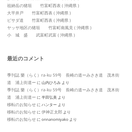
祖納岳の猪垣 竹富町西表 ( 沖縄県 )
大平井戸 竹富町西表 ( 沖縄県 )
ピサダ道 竹富町西表 ( 沖縄県 )
ヤッサ地区の猪垣 竹富町南風見 ( 沖縄県 )
小 城 盛 武富町武富 ( 沖縄県 )
最近のコメント
季刊誌 樂（らく）ra-ku 59号 長崎の道ーみさき道 茂木街
道 浦上街道ー
に
山内ひろみ
より
季刊誌 樂（らく）ra-ku 59号 長崎の道ーみさき道 茂木街
道 浦上街道ー
に
半田弘美
より
移転のお知らせ
に
ハンター
より
移転のお知らせ
伊神正太郎
に
より
移転のお知らせ
に
onnanomiyako
より