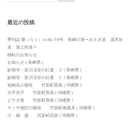
索:
ー
シ
最近の投稿
ョ
ン
季刊誌 樂（らく）ra-ku 59号 長崎の道ーみさき道 茂木街
道 浦上街道ー
移転のお知らせ
お知らせ ( 長崎県 )
妙相寺・富川渓谷の紅葉 ２ ( 長崎県 )
妙相寺・富川渓谷の紅葉 １ ( 長崎県 )
祖納岳の猪垣 竹富町西表 ( 沖縄県 )
大平井戸 竹富町西表 ( 沖縄県 )
ピサダ道 竹富町西表 ( 沖縄県 )
ヤッサ地区の猪垣 竹富町南風見 ( 沖縄県 )
小 城 盛 武富町武富 ( 沖縄県 )