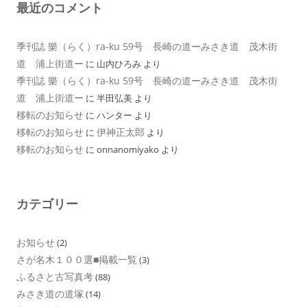
最近のコメント
季刊誌 樂（らく）ra-ku 59号 長崎の道ーみさき道 茂木街
道 浦上街道ー
に
山内ひろみ
より
季刊誌 樂（らく）ra-ku 59号 長崎の道ーみさき道 茂木街
道 浦上街道ー
に
半田弘美
より
移転のお知らせ
に
ハンター
より
移転のお知らせ
伊神正太郎
に
より
移転のお知らせ
に
onnanomiyako
より
カテゴリー
お知らせ
(2)
さが名木１００選■掲載一覧
(3)
ふるさと古写真考
(88)
みさき道の道塚
(14)