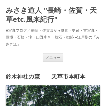
みさき道人 "長崎・佐賀・天
草etc.風来紀行"
■写真ブログ／長崎・佐賀ほか ●風景・史跡・古写真・
巨樹・石橋・滝・山野歩き・標石・戦跡 ●江戸期の「み
さき道」
コ
メニュー
ン
テ
ン
ツ
へ
鈴木神社の森 天草市本町本
ス
キ
ッ
プ