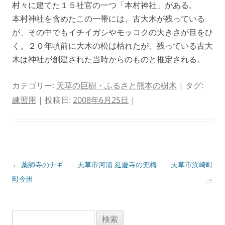
村々に建てた１５社官の一つ「本村神社」がある。
本村神社を含めたこの一帯には、古大木が残っている
が、その中でもイチイガシやモッコクの大きさが目をひ
く。２０年頃前に大木の松は枯れたが、残っている古大
木は神社が創建された当時からのものと推定される。
カテゴリー:
天草の巨樹・ふるさと熊本の樹木
| タグ:
練習用
| 投稿日:
2008年6月25日
|
投
←
薬師寺のナギ 天草市河浦
延慶寺の兜梅 天草市浜崎町
稿
町今田
→
ナ
ビ
検
ゲ