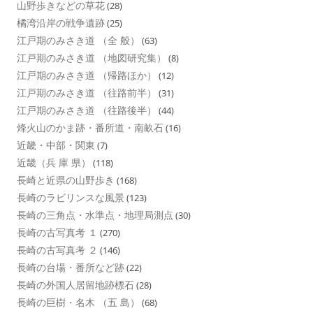
山野歩きなどの草花
(28)
橘湾沿岸の戦争遺跡
(25)
江戸期のみさき道 （全 般）
(63)
江戸期のみさき道 （地図研究集）
(8)
江戸期のみさき道 （帰路ほか）
(12)
江戸期のみさき道 （往路前半）
(31)
江戸期のみさき道 （往路後半）
(44)
烽火山のかま跡・番所道・南畝石
(16)
近畿・中部・関東
(7)
近畿（兵 庫 県）
(118)
長崎と近県の山野歩き
(168)
長崎のラビリンスな風景
(123)
長崎の三角点・水準点・地理局測点
(30)
長崎の古写真考 １
(270)
長崎の古写真考 ２
(146)
長崎の台場・番所など跡
(22)
長崎の外国人居留地跡標石
(28)
長崎の巨樹・名木 （五 島）
(68)