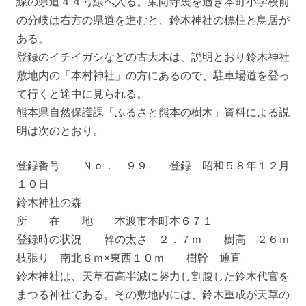
線の県道４４号線へ入る。東向寺裏を過ぎ本町小学校前
の分岐は右方の県道を進むと、鈴木神社の標柱と鳥居が
ある。
登録のイチイガシなどの古大木は、説明とおり鈴木神社
敷地内の「本村神社」の方にあるので、駐車場道を登っ
て行くと途中に見られる。
熊本県自然保護課「ふるさと熊本の樹木」資料による説
明は次のとおり。
登録番号 Ｎｏ． ９９ 登録 昭和５８年１２月
１０日
鈴木神社の森
所 在 地 本渡市本町本６７１
登録時の状況 幹の太さ ２．７ｍ 樹高 ２６ｍ
枝張り 南北８ｍ×東西１０ｍ 樹幹 通直
鈴木神社は、天草石高半減に努力し割腹した鈴木代官を
まつる神社である。その敷地内には、鈴木重成が天草の