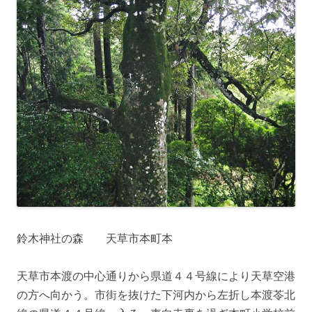
鈴木神社の森 天草市本町本
天草市本渡の中心通りから県道４４号線により天草空港
の方へ向かう。市街を抜けた下河内から左折し本渡苓北