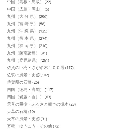
中国（島根・鳥取）
(22)
中国（広島・岡山）
(5)
九州（大 分 県）
(296)
九州（宮 崎 県）
(58)
九州（沖 縄 県）
(125)
九州（熊 本 県）
(274)
九州（福 岡 県）
(210)
九州（薩南諸島）
(91)
九州（鹿児島県）
(261)
佐賀の巨樹・さが名木１００選
(117)
佐賀の風景・史跡
(102)
佐賀県の石橋
(26)
四国（徳島・高知）
(117)
四国（愛媛・香川）
(63)
天草の巨樹・ふるさと熊本の樹木
(23)
天草の石橋
(10)
天草の風景・史跡
(31)
寄稿・ゆうこう・その他
(72)