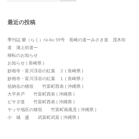
索:
ー
シ
最近の投稿
ョ
ン
季刊誌 樂（らく）ra-ku 59号 長崎の道ーみさき道 茂木街
道 浦上街道ー
移転のお知らせ
お知らせ ( 長崎県 )
妙相寺・富川渓谷の紅葉 ２ ( 長崎県 )
妙相寺・富川渓谷の紅葉 １ ( 長崎県 )
祖納岳の猪垣 竹富町西表 ( 沖縄県 )
大平井戸 竹富町西表 ( 沖縄県 )
ピサダ道 竹富町西表 ( 沖縄県 )
ヤッサ地区の猪垣 竹富町南風見 ( 沖縄県 )
小 城 盛 武富町武富 ( 沖縄県 )