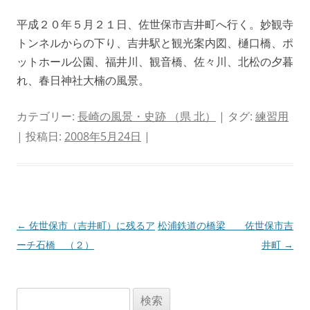
平成２０年５月２１日、佐世保市吉井町へ行く。妙観寺
トンネルからの下り、吉井駅と観光案内図、樋口橋、ポ
ットホール公園、福井川、観音橋、佐々川、北松の夕暮
れ、春日神社大楠の風景。
カテゴリー:
長崎の風景・史跡 （県 北）
| タグ:
練習用
| 投稿日:
2008年5月24日
|
投
←
佐世保市（吉井町）に残るア
松浦鉄道の橋梁 佐世保市吉
稿
ーチ石橋 （２）
井町
→
ナ
ビ
検
ゲ