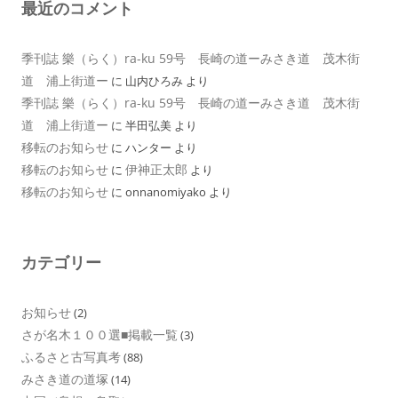
最近のコメント
季刊誌 樂（らく）ra-ku 59号 長崎の道ーみさき道 茂木街
道 浦上街道ー
に
山内ひろみ
より
季刊誌 樂（らく）ra-ku 59号 長崎の道ーみさき道 茂木街
道 浦上街道ー
に
半田弘美
より
移転のお知らせ
に
ハンター
より
移転のお知らせ
伊神正太郎
に
より
移転のお知らせ
に
onnanomiyako
より
カテゴリー
お知らせ
(2)
さが名木１００選■掲載一覧
(3)
ふるさと古写真考
(88)
みさき道の道塚
(14)