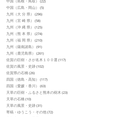
中国（島根・鳥取）
(22)
中国（広島・岡山）
(5)
九州（大 分 県）
(296)
九州（宮 崎 県）
(58)
九州（沖 縄 県）
(125)
九州（熊 本 県）
(274)
九州（福 岡 県）
(210)
九州（薩南諸島）
(91)
九州（鹿児島県）
(261)
佐賀の巨樹・さが名木１００選
(117)
佐賀の風景・史跡
(102)
佐賀県の石橋
(26)
四国（徳島・高知）
(117)
四国（愛媛・香川）
(63)
天草の巨樹・ふるさと熊本の樹木
(23)
天草の石橋
(10)
天草の風景・史跡
(31)
寄稿・ゆうこう・その他
(72)