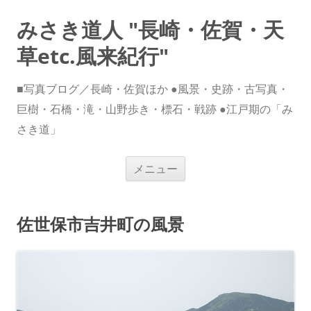
みさき道人 "長崎・佐賀・天
草etc.風来紀行"
■写真ブログ／長崎・佐賀ほか ●風景・史跡・古写真・
巨樹・石橋・滝・山野歩き・標石・戦跡 ●江戸期の「み
さき道」
コ
メニュー
ン
テ
ン
ツ
へ
佐世保市吉井町の風景
ス
キ
ッ
プ