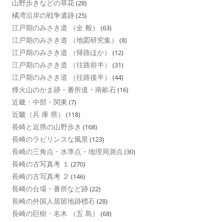
山野歩きなどの草花
(28)
橘湾沿岸の戦争遺跡
(25)
江戸期のみさき道 （全 般）
(63)
江戸期のみさき道 （地図研究集）
(8)
江戸期のみさき道 （帰路ほか）
(12)
江戸期のみさき道 （往路前半）
(31)
江戸期のみさき道 （往路後半）
(44)
烽火山のかま跡・番所道・南畝石
(16)
近畿・中部・関東
(7)
近畿（兵 庫 県）
(118)
長崎と近県の山野歩き
(168)
長崎のラビリンスな風景
(123)
長崎の三角点・水準点・地理局測点
(30)
長崎の古写真考 １
(270)
長崎の古写真考 ２
(146)
長崎の台場・番所など跡
(22)
長崎の外国人居留地跡標石
(28)
長崎の巨樹・名木 （五 島）
(68)