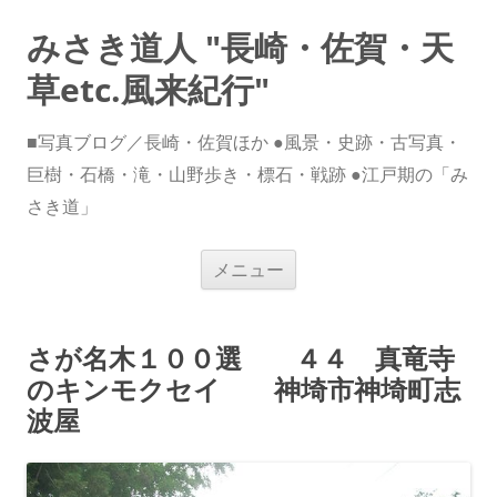
みさき道人 "長崎・佐賀・天
草etc.風来紀行"
■写真ブログ／長崎・佐賀ほか ●風景・史跡・古写真・
巨樹・石橋・滝・山野歩き・標石・戦跡 ●江戸期の「み
さき道」
コ
メニュー
ン
テ
ン
ツ
へ
さが名木１００選 ４４ 真竜寺
ス
キ
のキンモクセイ 神埼市神埼町志
ッ
プ
波屋