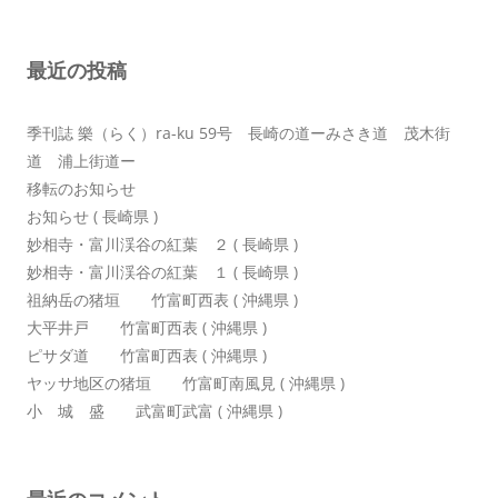
シ
ョ
最近の投稿
ン
季刊誌 樂（らく）ra-ku 59号 長崎の道ーみさき道 茂木街
道 浦上街道ー
移転のお知らせ
お知らせ ( 長崎県 )
妙相寺・富川渓谷の紅葉 ２ ( 長崎県 )
妙相寺・富川渓谷の紅葉 １ ( 長崎県 )
祖納岳の猪垣 竹富町西表 ( 沖縄県 )
大平井戸 竹富町西表 ( 沖縄県 )
ピサダ道 竹富町西表 ( 沖縄県 )
ヤッサ地区の猪垣 竹富町南風見 ( 沖縄県 )
小 城 盛 武富町武富 ( 沖縄県 )