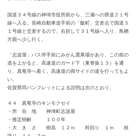
国道３４号線の神埼市役所前から、三瀬への県道２１号
線へ入る。長崎自動車道手前の「飯町」交差点で国道３
１号線と交差するので、右折して３１号線へ入り、鳥栖
方面へ少し行く。
「志波屋」バス停手前にみかん選果場があり、この前の
道を上がると、高速道のガード下（東脊振１３）を通
り、真竜寺へ着く。高速道の両サイドの道を行ってもよ
い。
佐賀県同パンフレットによる説明は次のとおり。
４４ 真竜寺のキンモクセイ
・所 在 地 神埼町志波屋
・推定樹齢 １００年
・大 き さ 樹高 １２ｍ 幹回り １ｍ 枝
張り １１．２ｍ