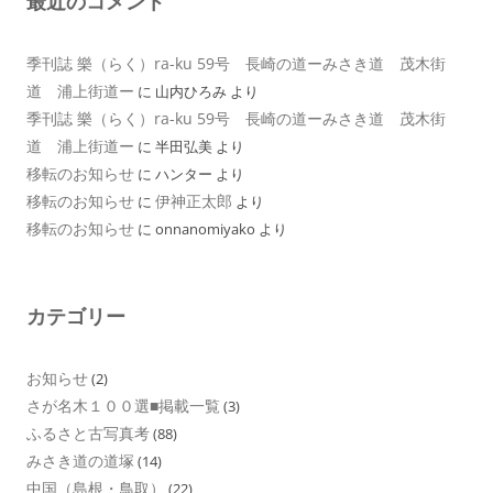
最近のコメント
季刊誌 樂（らく）ra-ku 59号 長崎の道ーみさき道 茂木街
道 浦上街道ー
に
山内ひろみ
より
季刊誌 樂（らく）ra-ku 59号 長崎の道ーみさき道 茂木街
道 浦上街道ー
に
半田弘美
より
移転のお知らせ
に
ハンター
より
移転のお知らせ
伊神正太郎
に
より
移転のお知らせ
に
onnanomiyako
より
カテゴリー
お知らせ
(2)
さが名木１００選■掲載一覧
(3)
ふるさと古写真考
(88)
みさき道の道塚
(14)
中国（島根・鳥取）
(22)