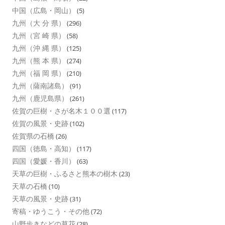
中国（広島・岡山）
(5)
九州（大 分 県）
(296)
九州（宮 崎 県）
(58)
九州（沖 縄 県）
(125)
九州（熊 本 県）
(274)
九州（福 岡 県）
(210)
九州（薩南諸島）
(91)
九州（鹿児島県）
(261)
佐賀の巨樹・さが名木１００選
(117)
佐賀の風景・史跡
(102)
佐賀県の石橋
(26)
四国（徳島・高知）
(117)
四国（愛媛・香川）
(63)
天草の巨樹・ふるさと熊本の樹木
(23)
天草の石橋
(10)
天草の風景・史跡
(31)
寄稿・ゆうこう・その他
(72)
山野歩きなどの草花
(28)