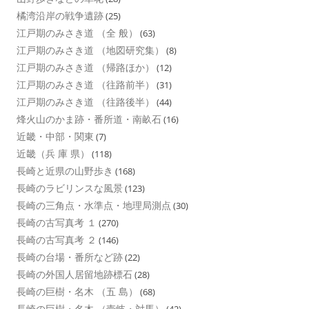
橘湾沿岸の戦争遺跡
(25)
江戸期のみさき道 （全 般）
(63)
江戸期のみさき道 （地図研究集）
(8)
江戸期のみさき道 （帰路ほか）
(12)
江戸期のみさき道 （往路前半）
(31)
江戸期のみさき道 （往路後半）
(44)
烽火山のかま跡・番所道・南畝石
(16)
近畿・中部・関東
(7)
近畿（兵 庫 県）
(118)
長崎と近県の山野歩き
(168)
長崎のラビリンスな風景
(123)
長崎の三角点・水準点・地理局測点
(30)
長崎の古写真考 １
(270)
長崎の古写真考 ２
(146)
長崎の台場・番所など跡
(22)
長崎の外国人居留地跡標石
(28)
長崎の巨樹・名木 （五 島）
(68)
長崎の巨樹・名木 （壱岐・対馬）