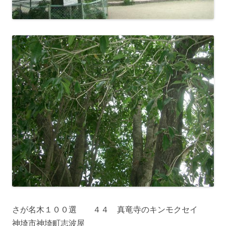
さが名木１００選 ４４ 真竜寺のキンモクセイ
神埼市神埼町志波屋