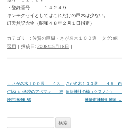
・登録番号 １４２４９
キンモクセイとしてはこれだけの巨木は少ない。
町天然記念物（昭和４８年２月１日指定）
カテゴリー:
佐賀の巨樹・さが名木１００選
| タグ:
練
習用
| 投稿日:
2008年5月18日
|
投
←
さが名木１００選 ４３
さが名木１００選 ４５ 白
稿
仁比山小学校のアベマキ 神
角折神社の楠（クスノキ）
ナ
埼市神埼町鶴
神埼市神埼町城原
→
ビ
ゲ
検
ー
索: