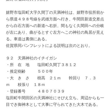
嬉野市塩田町大字久間丁の天満神社は、嬉野市役所前か
ら県道４９８号線を武雄方面へ行き、牛間田新道交差点
から白石方面への新道へ右折、間もなく久間田への分岐
が左にあり、曲がるとすぐ左方へこの神社の鳥居が見え
る。車道は裏側にある。
佐賀県同パンフレットによる説明は次のとおり。
９２ 天満神社のイチイガシ
・所 在 地 塩田町久間丁３８１２
・推定樹齢 ５００年
・大 き さ 樹高 ２１ｍ 幹回り ７．３
ｍ 枝張り １８ｍ
・登録番号 ４８０７０３９
塩田町牛間田区の天満神社にそびえ立ち、周辺からも一
目でき御神木として大事に守られてきた大木である。