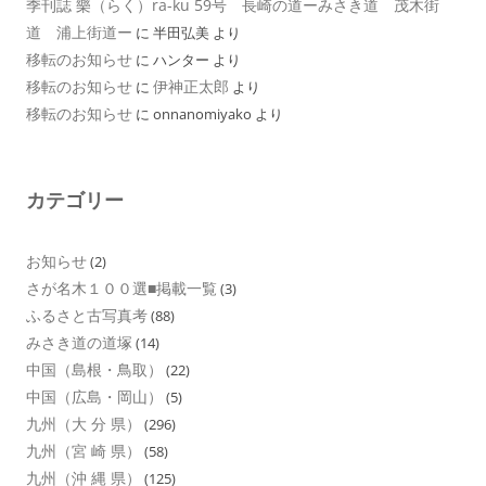
季刊誌 樂（らく）ra-ku 59号 長崎の道ーみさき道 茂木街
道 浦上街道ー
に
半田弘美
より
移転のお知らせ
に
ハンター
より
移転のお知らせ
伊神正太郎
に
より
移転のお知らせ
に
onnanomiyako
より
カテゴリー
お知らせ
(2)
さが名木１００選■掲載一覧
(3)
ふるさと古写真考
(88)
みさき道の道塚
(14)
中国（島根・鳥取）
(22)
中国（広島・岡山）
(5)
九州（大 分 県）
(296)
九州（宮 崎 県）
(58)
九州（沖 縄 県）
(125)