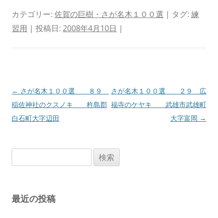
カテゴリー:
佐賀の巨樹・さが名木１００選
| タグ:
練
習用
| 投稿日:
2008年4月10日
|
投
←
さが名木１００選 ８９
さが名木１００選 ２９ 広
稿
稲佐神社のクスノキ 杵島郡
福寺のケヤキ 武雄市武雄町
ナ
白石町大字辺田
大字富岡
→
ビ
ゲ
検
ー
索:
シ
ョ
最近の投稿
ン