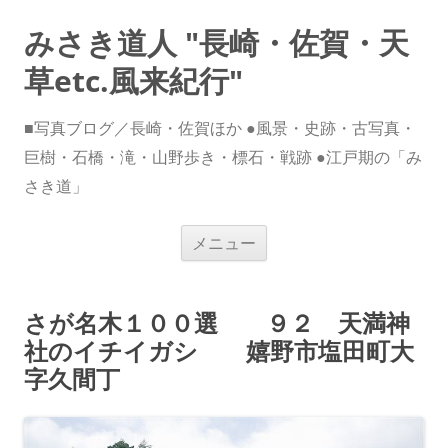
みさき道人 "長崎・佐賀・天
草etc.風来紀行"
■写真ブログ／長崎・佐賀ほか ●風景・史跡・古写真・
巨樹・石橋・滝・山野歩き・標石・戦跡 ●江戸期の「み
さき道」
コ
メニュー
ン
テ
ン
ツ
へ
さが名木１００選 ９２ 天満神
ス
キ
社のイチイガシ 嬉野市塩田町大
ッ
プ
字久間丁