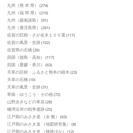
九州（熊 本 県）
(274)
九州（福 岡 県）
(210)
九州（薩南諸島）
(91)
九州（鹿児島県）
(261)
佐賀の巨樹・さが名木１００選
(117)
佐賀の風景・史跡
(102)
佐賀県の石橋
(26)
四国（徳島・高知）
(117)
四国（愛媛・香川）
(63)
天草の巨樹・ふるさと熊本の樹木
(23)
天草の石橋
(10)
天草の風景・史跡
(31)
寄稿・ゆうこう・その他
(72)
山野歩きなどの草花
(28)
橘湾沿岸の戦争遺跡
(25)
江戸期のみさき道 （全 般）
(63)
江戸期のみさき道 （地図研究集）
(8)
江戸期のみさき道 （帰路ほか）
(12)