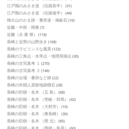
江戸期のみさき道 （往路前半）
(31)
江戸期のみさき道 （往路後半）
(44)
烽火山のかま跡・番所道・南畝石
(16)
近畿・中部・関東
(7)
近畿（兵 庫 県）
(118)
長崎と近県の山野歩き
(168)
長崎のラビリンスな風景
(123)
長崎の三角点・水準点・地理局測点
(30)
長崎の古写真考 １
(270)
長崎の古写真考 ２
(146)
長崎の台場・番所など跡
(22)
長崎の外国人居留地跡標石
(28)
長崎の巨樹・名木 （五 島）
(68)
長崎の巨樹・名木 （壱岐・対馬）
(42)
長崎の巨樹・名木 （大村市）
(16)
長崎の巨樹・名木 （東長崎）
(30)
長崎の巨樹・名木 （県 北）
(85)
長崎の巨樹・名木 （西彼・島原）
(60)