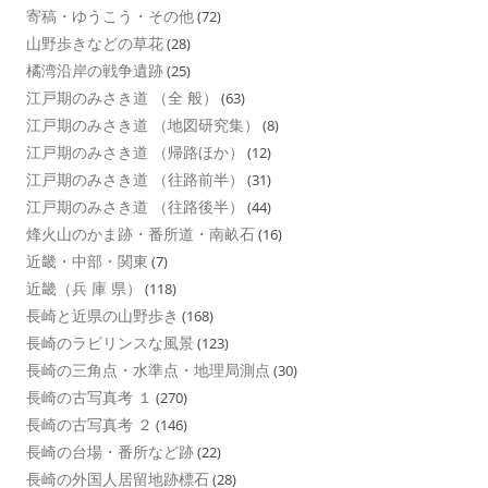
寄稿・ゆうこう・その他
(72)
山野歩きなどの草花
(28)
橘湾沿岸の戦争遺跡
(25)
江戸期のみさき道 （全 般）
(63)
江戸期のみさき道 （地図研究集）
(8)
江戸期のみさき道 （帰路ほか）
(12)
江戸期のみさき道 （往路前半）
(31)
江戸期のみさき道 （往路後半）
(44)
烽火山のかま跡・番所道・南畝石
(16)
近畿・中部・関東
(7)
近畿（兵 庫 県）
(118)
長崎と近県の山野歩き
(168)
長崎のラビリンスな風景
(123)
長崎の三角点・水準点・地理局測点
(30)
長崎の古写真考 １
(270)
長崎の古写真考 ２
(146)
長崎の台場・番所など跡
(22)
長崎の外国人居留地跡標石
(28)