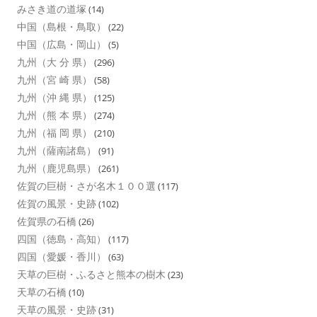
みさき道の道塚
(14)
中国（島根・鳥取）
(22)
中国（広島・岡山）
(5)
九州（大 分 県）
(296)
九州（宮 崎 県）
(58)
九州（沖 縄 県）
(125)
九州（熊 本 県）
(274)
九州（福 岡 県）
(210)
九州（薩南諸島）
(91)
九州（鹿児島県）
(261)
佐賀の巨樹・さが名木１００選
(117)
佐賀の風景・史跡
(102)
佐賀県の石橋
(26)
四国（徳島・高知）
(117)
四国（愛媛・香川）
(63)
天草の巨樹・ふるさと熊本の樹木
(23)
天草の石橋
(10)
天草の風景・史跡
(31)