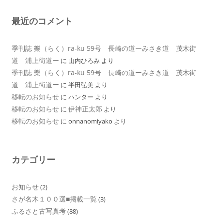
最近のコメント
季刊誌 樂（らく）ra-ku 59号 長崎の道ーみさき道 茂木街
道 浦上街道ー
に
山内ひろみ
より
季刊誌 樂（らく）ra-ku 59号 長崎の道ーみさき道 茂木街
道 浦上街道ー
に
半田弘美
より
移転のお知らせ
に
ハンター
より
移転のお知らせ
伊神正太郎
に
より
移転のお知らせ
に
onnanomiyako
より
カテゴリー
お知らせ
(2)
さが名木１００選■掲載一覧
(3)
ふるさと古写真考
(88)