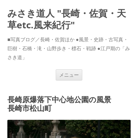
みさき道人 "長崎・佐賀・天
草etc.風来紀行"
■写真ブログ／長崎・佐賀ほか ●風景・史跡・古写真・
巨樹・石橋・滝・山野歩き・標石・戦跡 ●江戸期の「み
さき道」
コ
メニュー
ン
テ
ン
ツ
へ
長崎原爆落下中心地公園の風景
ス
キ
長崎市松山町
ッ
プ