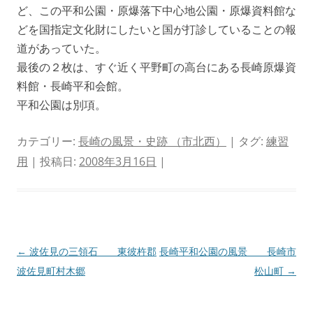
ど、この平和公園・原爆落下中心地公園・原爆資料館な
どを国指定文化財にしたいと国が打診していることの報
道があっていた。
最後の２枚は、すぐ近く平野町の高台にある長崎原爆資
料館・長崎平和会館。
平和公園は別項。
カテゴリー:
長崎の風景・史跡 （市北西）
| タグ:
練習
用
| 投稿日:
2008年3月16日
|
投
←
波佐見の三領石 東彼杵郡
長崎平和公園の風景 長崎市
稿
波佐見町村木郷
松山町
→
ナ
ビ