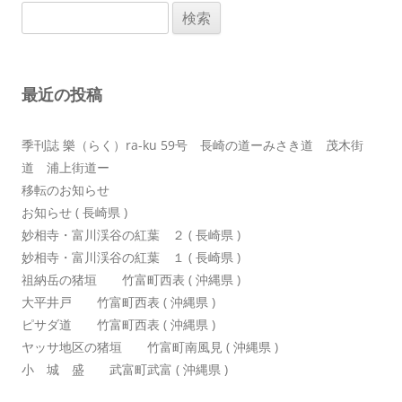
検
ゲ
索:
ー
シ
最近の投稿
ョ
ン
季刊誌 樂（らく）ra-ku 59号 長崎の道ーみさき道 茂木街
道 浦上街道ー
移転のお知らせ
お知らせ ( 長崎県 )
妙相寺・富川渓谷の紅葉 ２ ( 長崎県 )
妙相寺・富川渓谷の紅葉 １ ( 長崎県 )
祖納岳の猪垣 竹富町西表 ( 沖縄県 )
大平井戸 竹富町西表 ( 沖縄県 )
ピサダ道 竹富町西表 ( 沖縄県 )
ヤッサ地区の猪垣 竹富町南風見 ( 沖縄県 )
小 城 盛 武富町武富 ( 沖縄県 )