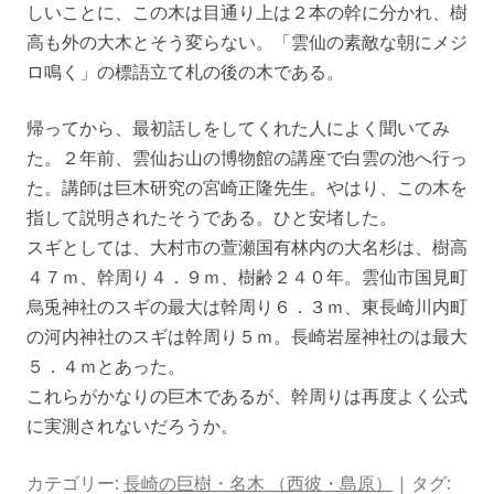
しいことに、この木は目通り上は２本の幹に分かれ、樹
高も外の大木とそう変らない。「雲仙の素敵な朝にメジ
ロ鳴く」の標語立て札の後の木である。
帰ってから、最初話しをしてくれた人によく聞いてみ
た。２年前、雲仙お山の博物館の講座で白雲の池へ行っ
た。講師は巨木研究の宮崎正隆先生。やはり、この木を
指して説明されたそうである。ひと安堵した。
スギとしては、大村市の萱瀬国有林内の大名杉は、樹高
４７ｍ、幹周り４．９ｍ、樹齢２４０年。雲仙市国見町
烏兎神社のスギの最大は幹周り６．３ｍ、東長崎川内町
の河内神社のスギは幹周り５ｍ。長崎岩屋神社のは最大
５．４ｍとあった。
これらがかなりの巨木であるが、幹周りは再度よく公式
に実測されないだろうか。
カテゴリー:
長崎の巨樹・名木 （西彼・島原）
| タグ: