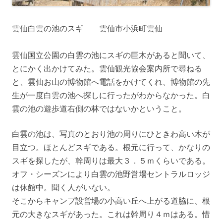
雲仙白雲の池のスギ 雲仙市小浜町雲仙
雲仙国立公園の白雲の池にスギの巨木があると聞いて、
とにかく出かけてみた。雲仙観光協会案内所で尋ねる
と、雲仙お山の博物館へ電話をかけてくれ、博物館の先
生が一度白雲の池へ探しに行ったがわからなかった。白
雲の池の遊歩道右側の林ではないかということ。
白雲の池は、写真のとおり池の周りにひときわ高い木が
目立つ。ほとんどスギである。根元に行って、かなりの
スギを探したが、幹周りは最大３．５ｍくらいである。
オフ・シーズンにより白雲の池野営場セントラルロッジ
は休館中。聞く人がいない。
そこからキャンプ設営場の小高い丘へ上がる道脇に、根
元の大きなスギがあった。これは幹周り４ｍはある。惜