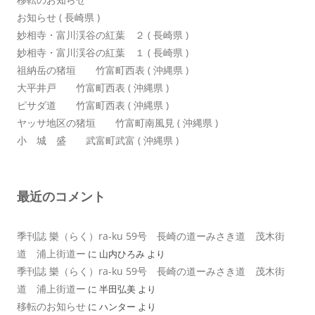
お知らせ ( 長崎県 )
妙相寺・富川渓谷の紅葉 ２ ( 長崎県 )
妙相寺・富川渓谷の紅葉 １ ( 長崎県 )
祖納岳の猪垣 竹富町西表 ( 沖縄県 )
大平井戸 竹富町西表 ( 沖縄県 )
ピサダ道 竹富町西表 ( 沖縄県 )
ヤッサ地区の猪垣 竹富町南風見 ( 沖縄県 )
小 城 盛 武富町武富 ( 沖縄県 )
最近のコメント
季刊誌 樂（らく）ra-ku 59号 長崎の道ーみさき道 茂木街
道 浦上街道ー
に
山内ひろみ
より
季刊誌 樂（らく）ra-ku 59号 長崎の道ーみさき道 茂木街
道 浦上街道ー
に
半田弘美
より
移転のお知らせ
に
ハンター
より