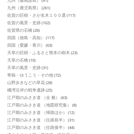
九州（薩南諸島）
(91)
九州（鹿児島県）
(261)
佐賀の巨樹・さが名木１００選
(117)
佐賀の風景・史跡
(102)
佐賀県の石橋
(26)
四国（徳島・高知）
(117)
四国（愛媛・香川）
(63)
天草の巨樹・ふるさと熊本の樹木
(23)
天草の石橋
(10)
天草の風景・史跡
(31)
寄稿・ゆうこう・その他
(72)
山野歩きなどの草花
(28)
橘湾沿岸の戦争遺跡
(25)
江戸期のみさき道 （全 般）
(63)
江戸期のみさき道 （地図研究集）
(8)
江戸期のみさき道 （帰路ほか）
(12)
江戸期のみさき道 （往路前半）
(31)
江戸期のみさき道 （往路後半）
(44)