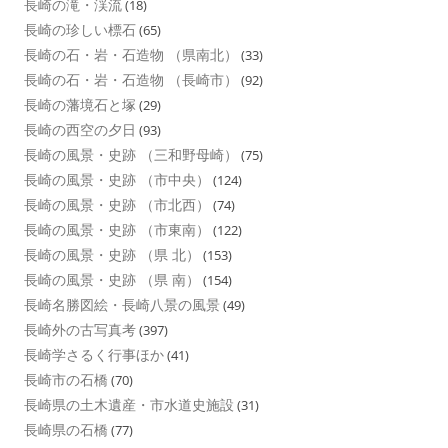
長崎の滝・渓流
(18)
長崎の珍しい標石
(65)
長崎の石・岩・石造物 （県南北）
(33)
長崎の石・岩・石造物 （長崎市）
(92)
長崎の藩境石と塚
(29)
長崎の西空の夕日
(93)
長崎の風景・史跡 （三和野母崎）
(75)
長崎の風景・史跡 （市中央）
(124)
長崎の風景・史跡 （市北西）
(74)
長崎の風景・史跡 （市東南）
(122)
長崎の風景・史跡 （県 北）
(153)
長崎の風景・史跡 （県 南）
(154)
長崎名勝図絵・長崎八景の風景
(49)
長崎外の古写真考
(397)
長崎学さるく行事ほか
(41)
長崎市の石橋
(70)
長崎県の土木遺産・市水道史施設
(31)
長崎県の石橋
(77)