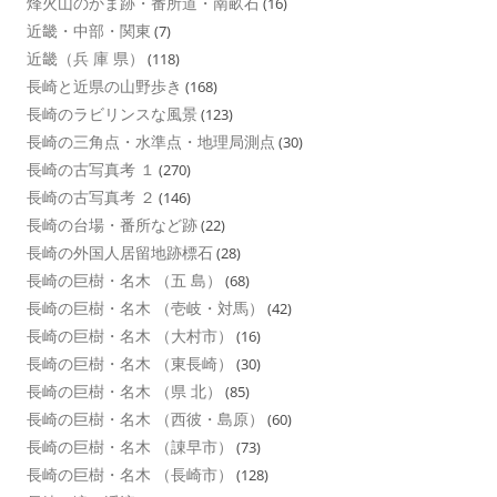
烽火山のかま跡・番所道・南畝石
(16)
近畿・中部・関東
(7)
近畿（兵 庫 県）
(118)
長崎と近県の山野歩き
(168)
長崎のラビリンスな風景
(123)
長崎の三角点・水準点・地理局測点
(30)
長崎の古写真考 １
(270)
長崎の古写真考 ２
(146)
長崎の台場・番所など跡
(22)
長崎の外国人居留地跡標石
(28)
長崎の巨樹・名木 （五 島）
(68)
長崎の巨樹・名木 （壱岐・対馬）
(42)
長崎の巨樹・名木 （大村市）
(16)
長崎の巨樹・名木 （東長崎）
(30)
長崎の巨樹・名木 （県 北）
(85)
長崎の巨樹・名木 （西彼・島原）
(60)
長崎の巨樹・名木 （諌早市）
(73)
長崎の巨樹・名木 （長崎市）
(128)