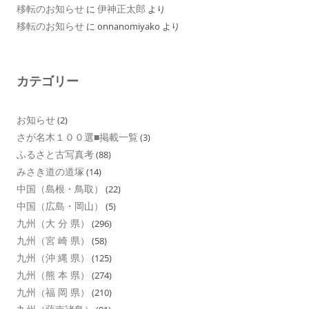
移転のお知らせ
伊神正太郎
に
より
移転のお知らせ
に
onnanomiyako
より
カテゴリー
お知らせ
(2)
さが名木１００選■掲載一覧
(3)
ふるさと古写真考
(88)
みさき道の道塚
(14)
中国（島根・鳥取）
(22)
中国（広島・岡山）
(5)
九州（大 分 県）
(296)
九州（宮 崎 県）
(58)
九州（沖 縄 県）
(125)
九州（熊 本 県）
(274)
九州（福 岡 県）
(210)