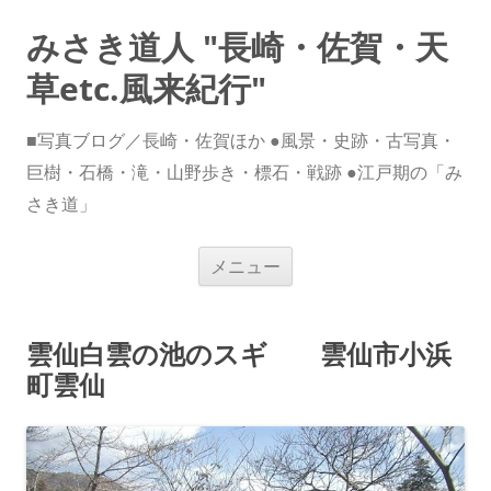
みさき道人 "長崎・佐賀・天
草etc.風来紀行"
■写真ブログ／長崎・佐賀ほか ●風景・史跡・古写真・
巨樹・石橋・滝・山野歩き・標石・戦跡 ●江戸期の「み
さき道」
コ
メニュー
ン
テ
ン
ツ
へ
雲仙白雲の池のスギ 雲仙市小浜
ス
キ
町雲仙
ッ
プ