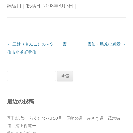
練習用
| 投稿日:
2008年3月3日
|
投
←
三鈷（さんこ）のマツ 雲
雲仙・島原の風景
→
稿
仙市小浜町雲仙
ナ
ビ
検
ゲ
索:
ー
シ
最近の投稿
ョ
ン
季刊誌 樂（らく）ra-ku 59号 長崎の道ーみさき道 茂木街
道 浦上街道ー
移転のお知らせ