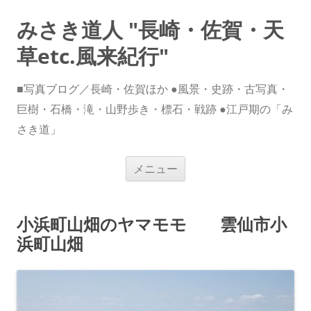
みさき道人 "長崎・佐賀・天
草etc.風来紀行"
■写真ブログ／長崎・佐賀ほか ●風景・史跡・古写真・
巨樹・石橋・滝・山野歩き・標石・戦跡 ●江戸期の「み
さき道」
コ
メニュー
ン
テ
ン
ツ
へ
小浜町山畑のヤマモモ 雲仙市小
ス
キ
浜町山畑
ッ
プ