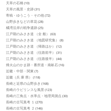
天草の石橋
(10)
天草の風景・史跡
(31)
寄稿・ゆうこう・その他
(72)
山野歩きなどの草花
(28)
橘湾沿岸の戦争遺跡
(25)
江戸期のみさき道 （全 般）
(63)
江戸期のみさき道 （地図研究集）
(8)
江戸期のみさき道 （帰路ほか）
(12)
江戸期のみさき道 （往路前半）
(31)
江戸期のみさき道 （往路後半）
(44)
烽火山のかま跡・番所道・南畝石
(16)
近畿・中部・関東
(7)
近畿（兵 庫 県）
(118)
長崎と近県の山野歩き
(168)
長崎のラビリンスな風景
(123)
長崎の三角点・水準点・地理局測点
(30)
長崎の古写真考 １
(270)
長崎の古写真考 ２
(146)