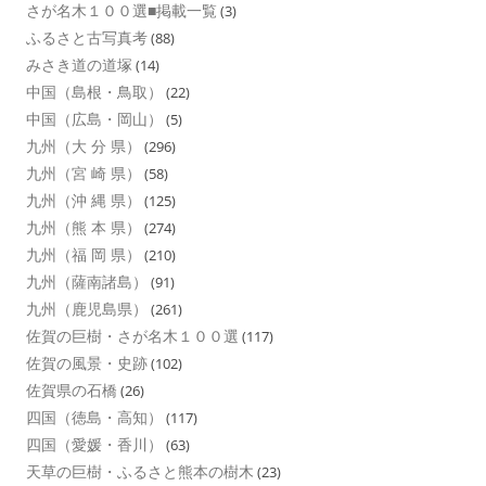
さが名木１００選■掲載一覧
(3)
ふるさと古写真考
(88)
みさき道の道塚
(14)
中国（島根・鳥取）
(22)
中国（広島・岡山）
(5)
九州（大 分 県）
(296)
九州（宮 崎 県）
(58)
九州（沖 縄 県）
(125)
九州（熊 本 県）
(274)
九州（福 岡 県）
(210)
九州（薩南諸島）
(91)
九州（鹿児島県）
(261)
佐賀の巨樹・さが名木１００選
(117)
佐賀の風景・史跡
(102)
佐賀県の石橋
(26)
四国（徳島・高知）
(117)
四国（愛媛・香川）
(63)
天草の巨樹・ふるさと熊本の樹木
(23)