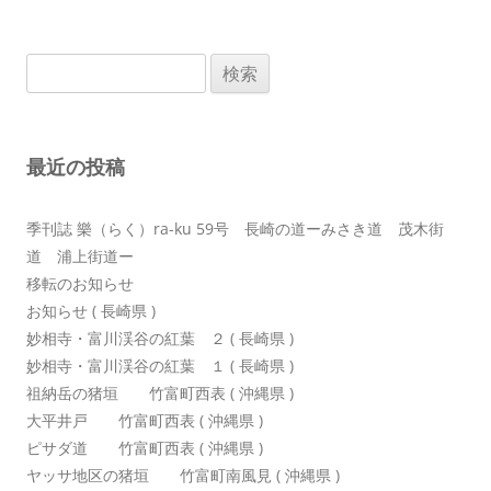
ナ
ビ
検
ゲ
索:
ー
シ
最近の投稿
ョ
ン
季刊誌 樂（らく）ra-ku 59号 長崎の道ーみさき道 茂木街
道 浦上街道ー
移転のお知らせ
お知らせ ( 長崎県 )
妙相寺・富川渓谷の紅葉 ２ ( 長崎県 )
妙相寺・富川渓谷の紅葉 １ ( 長崎県 )
祖納岳の猪垣 竹富町西表 ( 沖縄県 )
大平井戸 竹富町西表 ( 沖縄県 )
ピサダ道 竹富町西表 ( 沖縄県 )
ヤッサ地区の猪垣 竹富町南風見 ( 沖縄県 )