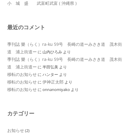
小 城 盛 武富町武富 ( 沖縄県 )
最近のコメント
季刊誌 樂（らく）ra-ku 59号 長崎の道ーみさき道 茂木街
道 浦上街道ー
に
山内ひろみ
より
季刊誌 樂（らく）ra-ku 59号 長崎の道ーみさき道 茂木街
道 浦上街道ー
に
半田弘美
より
移転のお知らせ
に
ハンター
より
移転のお知らせ
伊神正太郎
に
より
移転のお知らせ
に
onnanomiyako
より
カテゴリー
お知らせ
(2)