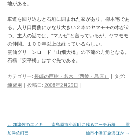
地がある。
車道を回り込むと石垣に囲まれた家があり、柳本宅であ
る。入り口両側にかなり大きい２本のヤマモモの木が立
つ。主人の話では、”マカゼ”と言っているが、ヤマモモ
の仲間。１００年以上は経っているらしい。
雲仙グリーンロード「山畑大橋」の下流の方角となる。
石橋「安平橋」はすぐ先である。
カテゴリー:
長崎の巨樹・名木 （西彼・島原）
| タグ:
練習用
| 投稿日:
2008年2月29日
|
投
←
加津佐のエノキ 南島原市
小浜町に残るアーチ石橋 雲
稿
加津佐町己
仙市小浜町金浜ほか
→