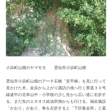
小浜町山畑のヤマモモ 雲仙市小浜町山畑
雲仙市小浜町山畑のアーチ石橋「安平橋」を見に行って
見かけた木。金浜から上がり諏訪の池へ行く県道３０号
線途中の北串山中・小学校の少し先から広い道に右折す
る。まだ先のエネオス給油所側からも行ける。福祉施設
「かおり」があり、角を左折すると「下区集会所」と墓