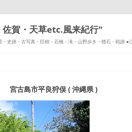
佐賀・天草etc.風来紀行"
風景・史跡・古写真・巨樹・石橋・滝・山野歩き・標石・戦跡 ●
コ
ン
テ
ン
ツ
へ
ス
キ
宮古島市平良狩俣 ( 沖縄県 )
ッ
プ