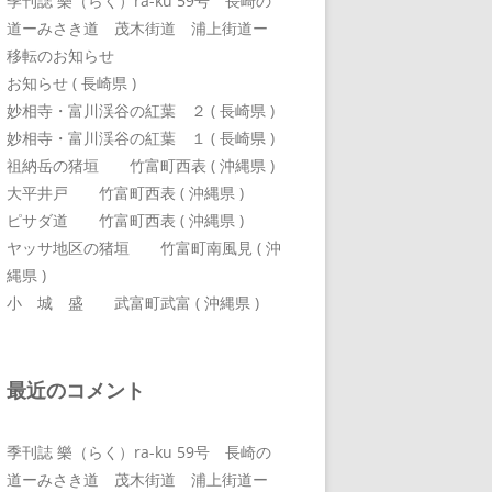
季刊誌 樂（らく）ra-ku 59号 長崎の
道ーみさき道 茂木街道 浦上街道ー
移転のお知らせ
お知らせ ( 長崎県 )
妙相寺・富川渓谷の紅葉 ２ ( 長崎県 )
妙相寺・富川渓谷の紅葉 １ ( 長崎県 )
祖納岳の猪垣 竹富町西表 ( 沖縄県 )
大平井戸 竹富町西表 ( 沖縄県 )
ピサダ道 竹富町西表 ( 沖縄県 )
ヤッサ地区の猪垣 竹富町南風見 ( 沖
縄県 )
小 城 盛 武富町武富 ( 沖縄県 )
最近のコメント
季刊誌 樂（らく）ra-ku 59号 長崎の
道ーみさき道 茂木街道 浦上街道ー