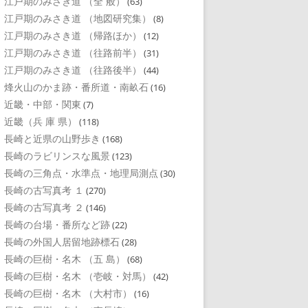
江戸期のみさき道 （全 般）
(63)
江戸期のみさき道 （地図研究集）
(8)
江戸期のみさき道 （帰路ほか）
(12)
江戸期のみさき道 （往路前半）
(31)
江戸期のみさき道 （往路後半）
(44)
烽火山のかま跡・番所道・南畝石
(16)
近畿・中部・関東
(7)
近畿（兵 庫 県）
(118)
長崎と近県の山野歩き
(168)
長崎のラビリンスな風景
(123)
長崎の三角点・水準点・地理局測点
(30)
長崎の古写真考 １
(270)
長崎の古写真考 ２
(146)
長崎の台場・番所など跡
(22)
長崎の外国人居留地跡標石
(28)
長崎の巨樹・名木 （五 島）
(68)
長崎の巨樹・名木 （壱岐・対馬）
(42)
長崎の巨樹・名木 （大村市）
(16)