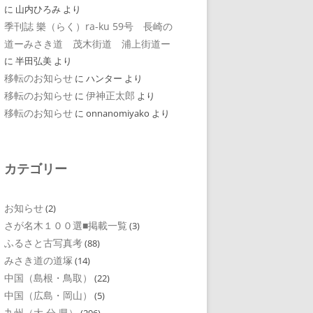
に
山内ひろみ
より
季刊誌 樂（らく）ra-ku 59号 長崎の
道ーみさき道 茂木街道 浦上街道ー
に
半田弘美
より
移転のお知らせ
に
ハンター
より
移転のお知らせ
伊神正太郎
に
より
移転のお知らせ
に
onnanomiyako
より
カテゴリー
お知らせ
(2)
さが名木１００選■掲載一覧
(3)
ふるさと古写真考
(88)
みさき道の道塚
(14)
中国（島根・鳥取）
(22)
中国（広島・岡山）
(5)
九州（大 分 県）