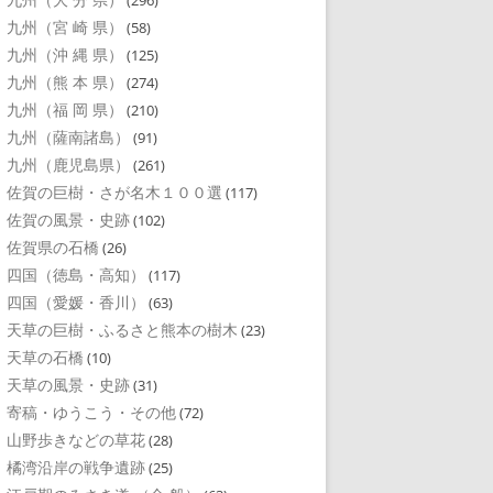
(296)
九州（宮 崎 県）
(58)
九州（沖 縄 県）
(125)
九州（熊 本 県）
(274)
九州（福 岡 県）
(210)
九州（薩南諸島）
(91)
九州（鹿児島県）
(261)
佐賀の巨樹・さが名木１００選
(117)
佐賀の風景・史跡
(102)
佐賀県の石橋
(26)
四国（徳島・高知）
(117)
四国（愛媛・香川）
(63)
天草の巨樹・ふるさと熊本の樹木
(23)
天草の石橋
(10)
天草の風景・史跡
(31)
寄稿・ゆうこう・その他
(72)
山野歩きなどの草花
(28)
橘湾沿岸の戦争遺跡
(25)