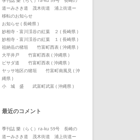
季刊誌 樂（らく）ra-ku 59号 長崎の
道ーみさき道 茂木街道 浦上街道ー
移転のお知らせ
お知らせ ( 長崎県 )
妙相寺・富川渓谷の紅葉 ２ ( 長崎県 )
妙相寺・富川渓谷の紅葉 １ ( 長崎県 )
祖納岳の猪垣 竹富町西表 ( 沖縄県 )
大平井戸 竹富町西表 ( 沖縄県 )
ピサダ道 竹富町西表 ( 沖縄県 )
ヤッサ地区の猪垣 竹富町南風見 ( 沖
縄県 )
小 城 盛 武富町武富 ( 沖縄県 )
最近のコメント
季刊誌 樂（らく）ra-ku 59号 長崎の
道ーみさき道 茂木街道 浦上街道ー