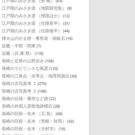
江戸期のみさき道 （全 般）
(63)
江戸期のみさき道 （地図研究集）
(8)
江戸期のみさき道 （帰路ほか）
(12)
江戸期のみさき道 （往路前半）
(31)
江戸期のみさき道 （往路後半）
(44)
烽火山のかま跡・番所道・南畝石
(16)
近畿・中部・関東
(7)
近畿（兵 庫 県）
(118)
長崎と近県の山野歩き
(168)
長崎のラビリンスな風景
(123)
長崎の三角点・水準点・地理局測点
(30)
長崎の古写真考 １
(270)
長崎の古写真考 ２
(146)
長崎の台場・番所など跡
(22)
長崎の外国人居留地跡標石
(28)
長崎の巨樹・名木 （五 島）
(68)
長崎の巨樹・名木 （壱岐・対馬）
(42)
長崎の巨樹・名木 （大村市）
(16)