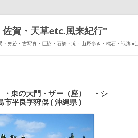
佐賀・天草etc.風来紀行"
風景・史跡・古写真・巨樹・石橋・滝・山野歩き・標石・戦跡 ●
コ
ン
テ
ン
ツ
へ
ス
キ
）・東の大門・ザー（座） ・シ
ッ
プ
平良字狩俣 ( 沖縄県 )