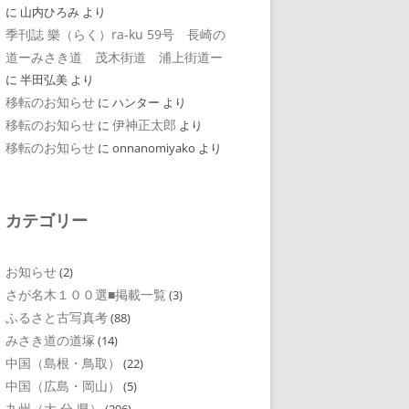
に
山内ひろみ
より
季刊誌 樂（らく）ra-ku 59号 長崎の
道ーみさき道 茂木街道 浦上街道ー
に
半田弘美
より
移転のお知らせ
に
ハンター
より
移転のお知らせ
伊神正太郎
に
より
移転のお知らせ
に
onnanomiyako
より
カテゴリー
お知らせ
(2)
さが名木１００選■掲載一覧
(3)
ふるさと古写真考
(88)
みさき道の道塚
(14)
中国（島根・鳥取）
(22)
中国（広島・岡山）
(5)
九州（大 分 県）