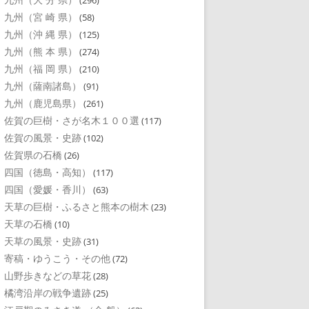
(296)
九州（宮 崎 県）
(58)
九州（沖 縄 県）
(125)
九州（熊 本 県）
(274)
九州（福 岡 県）
(210)
九州（薩南諸島）
(91)
九州（鹿児島県）
(261)
佐賀の巨樹・さが名木１００選
(117)
佐賀の風景・史跡
(102)
佐賀県の石橋
(26)
四国（徳島・高知）
(117)
四国（愛媛・香川）
(63)
天草の巨樹・ふるさと熊本の樹木
(23)
天草の石橋
(10)
天草の風景・史跡
(31)
寄稿・ゆうこう・その他
(72)
山野歩きなどの草花
(28)
橘湾沿岸の戦争遺跡
(25)