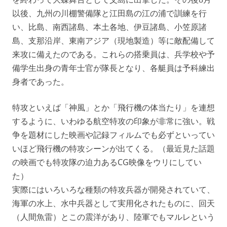
以後、九州の川棚警備隊と江田島の江の浦で訓練を行
い、比島、南西諸島、本土各地、伊豆諸島、小笠原諸
島、支那沿岸、東南アジア（現地製造）等に敵配備して
来攻に備えたのである。これらの搭乗員は、兵学校や予
備学生出身の青年士官が隊長となり、各艇員は予科練出
身者であった。
特攻といえば「神風」とか「飛行機の体当たり」を連想
するように、いわゆる航空特攻の印象が非常に強い。戦
争を題材にした映画や記録フィルムでも必ずといってい
いほど飛行機の特攻シーンが出てくる。（最近見た話題
の映画でも特攻隊の迫力あるCG映像をウリにしてい
た）
実際にはいろいろな種類の特攻兵器が開発されていて、
海軍の水上、水中兵器として実用化されたものに、回天
（人間魚雷）とこの震洋があり、陸軍でもマルレという