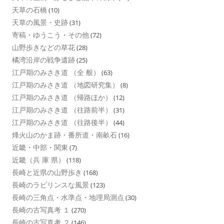
天草の石橋
(10)
天草の風景・史跡
(31)
寄稿・ゆうこう・その他
(72)
山野歩きなどの草花
(28)
橘湾沿岸の戦争遺跡
(25)
江戸期のみさき道 （全 般）
(63)
江戸期のみさき道 （地図研究集）
(8)
江戸期のみさき道 （帰路ほか）
(12)
江戸期のみさき道 （往路前半）
(31)
江戸期のみさき道 （往路後半）
(44)
烽火山のかま跡・番所道・南畝石
(16)
近畿・中部・関東
(7)
近畿（兵 庫 県）
(118)
長崎と近県の山野歩き
(168)
長崎のラビリンスな風景
(123)
長崎の三角点・水準点・地理局測点
(30)
長崎の古写真考 １
(270)
長崎の古写真考 ２
(146)