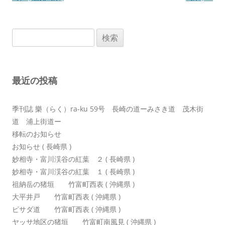
ビ
ゲ
検
ー
索:
シ
ョ
最近の投稿
ン
季刊誌 樂（らく）ra-ku 59号 長崎の道ーみさき道 茂木街
道 浦上街道ー
移転のお知らせ
お知らせ ( 長崎県 )
妙相寺・富川渓谷の紅葉 ２ ( 長崎県 )
妙相寺・富川渓谷の紅葉 １ ( 長崎県 )
祖納岳の猪垣 竹富町西表 ( 沖縄県 )
大平井戸 竹富町西表 ( 沖縄県 )
ピサダ道 竹富町西表 ( 沖縄県 )
ヤッサ地区の猪垣 竹富町南風見 ( 沖縄県 )