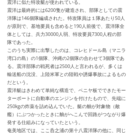
震洋に似た特攻艇が使われている。
震洋は最終的には6200隻が建造され、部隊としての震
洋隊は146個隊編成された。特攻隊員は１隊あたり50人
が原則で、基地要員も含めると190人前後で、震洋隊全
体としては、兵力30000人弱、特攻要員7300人程の部
隊であった。
このうち実際に出撃したのは、コレヒドール島（マニラ
湾口の島）の1個隊、沖縄の2個隊の合わせて3個隊であ
る。震洋部隊の戦死者は2500人と言われるが、多くは
輸送船の沈没、上陸米軍との陸戦や誘爆事故によるもの
だという。
震洋艇はきわめて単純な構造で、ベニヤ板でできたモー
ターボートに自動車のエンジンを付けたもので、先端に
250kgの炸薬を詰め込んでいた。艇の舳が対象物（敵
艦）にぶつかったときに舳がへこんで回路がつながり爆
発する仕組みになっていたという。
奄美地区では、ここ呑之浦の第十八震洋隊の他に、同じ