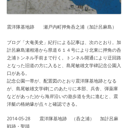
震洋隊基地跡 瀬戸内町押角呑之浦（加計呂麻島）
ブログ「大奄美史」紀行による記事は、次のとおり。加
計呂麻島瀬相港から県道６１４号により北東に押角の呑
之浦トンネル手前まで行く。トンネル開通により迂回路
となった旧道の方に入ると、島尾敏雄文学碑記念公園入
口がある。
記念公園一帯が、配置図のとおり震洋隊基地跡となる
が、島尾敏雄文学碑(このあたりに本部、兵舎、弾薬庫
などがあった)から海岸沿いの遊歩道を先に進むと、震
洋艇の格納壕が点々と確認できる。
2014-05-28 震洋隊基地跡 （呑之浦） 加計呂麻
戦跡・聖蹟