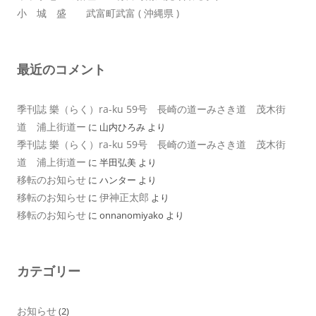
小 城 盛 武富町武富 ( 沖縄県 )
最近のコメント
季刊誌 樂（らく）ra-ku 59号 長崎の道ーみさき道 茂木街
道 浦上街道ー
に
山内ひろみ
より
季刊誌 樂（らく）ra-ku 59号 長崎の道ーみさき道 茂木街
道 浦上街道ー
に
半田弘美
より
移転のお知らせ
に
ハンター
より
移転のお知らせ
伊神正太郎
に
より
移転のお知らせ
に
onnanomiyako
より
カテゴリー
お知らせ
(2)