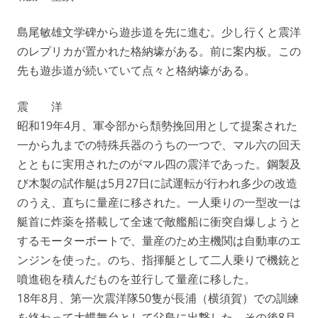
島尾敏雄文学碑から遊歩道を先に進む。少し行くと震洋
のレプリカが置かれた格納壕がある。前に案内板。この
先も遊歩道が続いていて点々と格納壕がある。
震 洋
昭和19年4月、軍令部から頽勢挽回用として提案された
一から九までの特殊兵器のうちの一つで、マル六の回天
とともに実用されたのがマル四の震洋であった。鋼製及
び木製の試作艇は5月27日に試運転が行われ多少の改造
のうえ、直ちに量産に移された。一人乗りの一型改一は
艇首に炸薬を搭載して全速で敵艦船に衝突自爆しようと
するモーターボートで、量産のため主機関は自動車のエ
ンジンを使った。のち、指揮艇として二人乗りで機銃と
噴進砲を積んだものを並行して量産に移した。
18年8月、第一次震洋隊50隻が長浦（横須賀）での訓練
を終わって大蝶舞台として父島に出撃した。その後8月