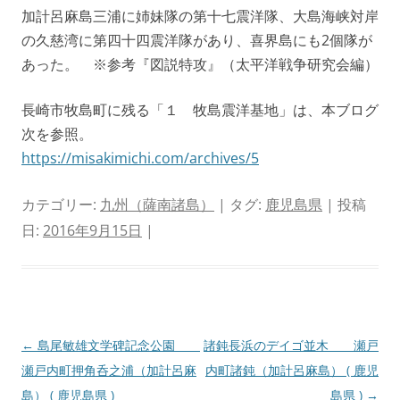
加計呂麻島三浦に姉妹隊の第十七震洋隊、大島海峡対岸
の久慈湾に第四十四震洋隊があり、喜界島にも2個隊が
あった。 ※参考『図説特攻』（太平洋戦争研究会編）
長崎市牧島町に残る「１ 牧島震洋基地」は、本ブログ
次を参照。
https://misakimichi.com/archives/5
カテゴリー:
九州（薩南諸島）
| タグ:
鹿児島県
| 投稿
日:
2016年9月15日
|
投
←
島尾敏雄文学碑記念公園
諸鈍長浜のデイゴ並木 瀬戸
稿
瀬戸内町押角呑之浦（加計呂麻
内町諸鈍（加計呂麻島） ( 鹿児
ナ
島） ( 鹿児島県 )
島県 )
→