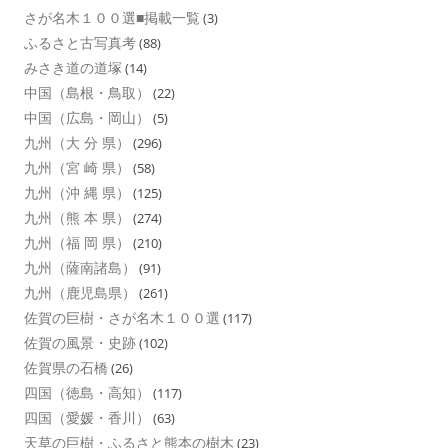
さが名木１００選■掲載一覧
(3)
ふるさと古写真考
(88)
みさき道の道塚
(14)
中国（島根・鳥取）
(22)
中国（広島・岡山）
(5)
九州（大 分 県）
(296)
九州（宮 崎 県）
(58)
九州（沖 縄 県）
(125)
九州（熊 本 県）
(274)
九州（福 岡 県）
(210)
九州（薩南諸島）
(91)
九州（鹿児島県）
(261)
佐賀の巨樹・さが名木１００選
(117)
佐賀の風景・史跡
(102)
佐賀県の石橋
(26)
四国（徳島・高知）
(117)
四国（愛媛・香川）
(63)
天草の巨樹・ふるさと熊本の樹木
(23)