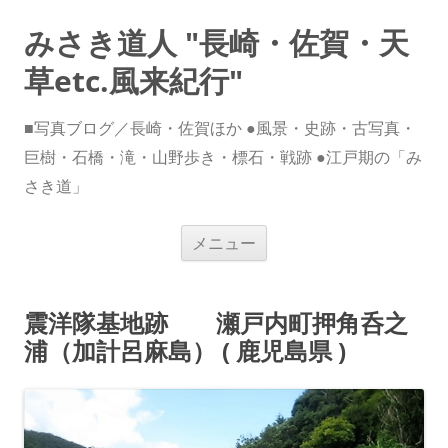
みさき道人 "長崎・佐賀・天
草etc.風来紀行"
■写真ブログ／長崎・佐賀ほか ●風景・史跡・古写真・
巨樹・石橋・滝・山野歩き・標石・戦跡 ●江戸期の「み
さき道」
コ
メニュー
ン
テ
ン
ツ
へ
震洋隊基地跡 瀬戸内町押角呑之
ス
キ
浦（加計呂麻島） ( 鹿児島県 )
ッ
プ