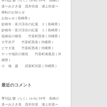
季刊誌 樂（らく）ra-ku 59号 長崎の
道ーみさき道 茂木街道 浦上街道ー
移転のお知らせ
お知らせ ( 長崎県 )
妙相寺・富川渓谷の紅葉 ２ ( 長崎県 )
妙相寺・富川渓谷の紅葉 １ ( 長崎県 )
祖納岳の猪垣 竹富町西表 ( 沖縄県 )
大平井戸 竹富町西表 ( 沖縄県 )
ピサダ道 竹富町西表 ( 沖縄県 )
ヤッサ地区の猪垣 竹富町南風見 ( 沖
縄県 )
小 城 盛 武富町武富 ( 沖縄県 )
最近のコメント
季刊誌 樂（らく）ra-ku 59号 長崎の
道ーみさき道 茂木街道 浦上街道ー