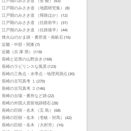
江戸期のみさき道 （全 般）
(63)
江戸期のみさき道 （地図研究集）
(8)
江戸期のみさき道 （帰路ほか）
(12)
江戸期のみさき道 （往路前半）
(31)
江戸期のみさき道 （往路後半）
(44)
烽火山のかま跡・番所道・南畝石
(16)
近畿・中部・関東
(7)
近畿（兵 庫 県）
(118)
長崎と近県の山野歩き
(168)
長崎のラビリンスな風景
(123)
長崎の三角点・水準点・地理局測点
(30)
長崎の古写真考 １
(270)
長崎の古写真考 ２
(146)
長崎の台場・番所など跡
(22)
長崎の外国人居留地跡標石
(28)
長崎の巨樹・名木 （五 島）
(68)
長崎の巨樹・名木 （壱岐・対馬）
(42)
長崎の巨樹・名木 （大村市）
(16)