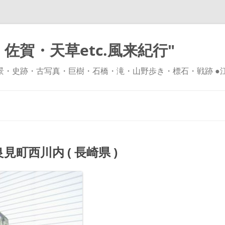
佐賀・天草etc.風来紀行"
風景・史跡・古写真・巨樹・石橋・滝・山野歩き・標石・戦跡 ●
コ
ン
テ
ン
ツ
へ
ス
キ
西川内 ( 長崎県 )
ッ
プ