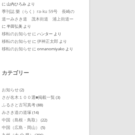
に
山内ひろみ
より
季刊誌 樂（らく）ra-ku 59号 長崎の
道ーみさき道 茂木街道 浦上街道ー
に
半田弘美
より
移転のお知らせ
に
ハンター
より
移転のお知らせ
伊神正太郎
に
より
移転のお知らせ
に
onnanomiyako
より
カテゴリー
お知らせ
(2)
さが名木１００選■掲載一覧
(3)
ふるさと古写真考
(88)
みさき道の道塚
(14)
中国（島根・鳥取）
(22)
中国（広島・岡山）
(5)
九州（大 分 県）