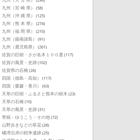
(296)
九州（宮 崎 県）
(58)
九州（沖 縄 県）
(125)
九州（熊 本 県）
(274)
九州（福 岡 県）
(210)
九州（薩南諸島）
(91)
九州（鹿児島県）
(261)
佐賀の巨樹・さが名木１００選
(117)
佐賀の風景・史跡
(102)
佐賀県の石橋
(26)
四国（徳島・高知）
(117)
四国（愛媛・香川）
(63)
天草の巨樹・ふるさと熊本の樹木
(23)
天草の石橋
(10)
天草の風景・史跡
(31)
寄稿・ゆうこう・その他
(72)
山野歩きなどの草花
(28)
橘湾沿岸の戦争遺跡
(25)