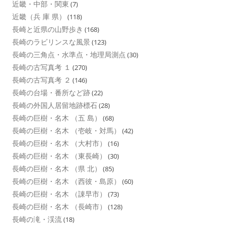
近畿・中部・関東
(7)
近畿（兵 庫 県）
(118)
長崎と近県の山野歩き
(168)
長崎のラビリンスな風景
(123)
長崎の三角点・水準点・地理局測点
(30)
長崎の古写真考 １
(270)
長崎の古写真考 ２
(146)
長崎の台場・番所など跡
(22)
長崎の外国人居留地跡標石
(28)
長崎の巨樹・名木 （五 島）
(68)
長崎の巨樹・名木 （壱岐・対馬）
(42)
長崎の巨樹・名木 （大村市）
(16)
長崎の巨樹・名木 （東長崎）
(30)
長崎の巨樹・名木 （県 北）
(85)
長崎の巨樹・名木 （西彼・島原）
(60)
長崎の巨樹・名木 （諌早市）
(73)
長崎の巨樹・名木 （長崎市）
(128)
長崎の滝・渓流
(18)