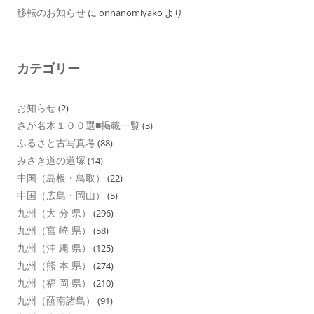
移転のお知らせ
に
onnanomiyako
より
カテゴリー
お知らせ
(2)
さが名木１００選■掲載一覧
(3)
ふるさと古写真考
(88)
みさき道の道塚
(14)
中国（島根・鳥取）
(22)
中国（広島・岡山）
(5)
九州（大 分 県）
(296)
九州（宮 崎 県）
(58)
九州（沖 縄 県）
(125)
九州（熊 本 県）
(274)
九州（福 岡 県）
(210)
九州（薩南諸島）
(91)