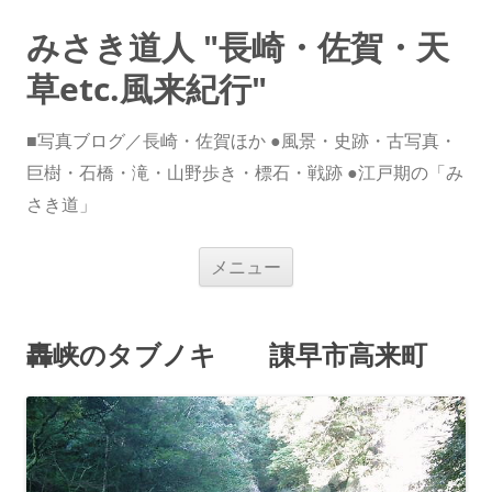
みさき道人 "長崎・佐賀・天
草etc.風来紀行"
■写真ブログ／長崎・佐賀ほか ●風景・史跡・古写真・
巨樹・石橋・滝・山野歩き・標石・戦跡 ●江戸期の「み
さき道」
コ
メニュー
ン
テ
ン
ツ
へ
轟峡のタブノキ 諌早市高来町
ス
キ
ッ
プ