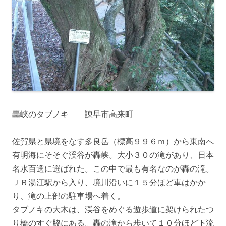
轟峡のタブノキ 諌早市高来町
佐賀県と県境をなす多良岳（標高９９６ｍ）から東南へ
有明海にそそぐ渓谷が轟峡。大小３０の滝があり、日本
名水百選に選ばれた。この中で最も有名なのが轟の滝。
ＪＲ湯江駅から入り、境川沿いに１５分ほど車はかか
り、滝の上部の駐車場へ着く。
タブノキの大木は、渓谷をめぐる遊歩道に架けられたつ
り橋のすぐ脇にある。轟の滝から歩いて１０分ほど下流