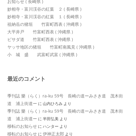
お知らせ ( 長崎県 )
妙相寺・富川渓谷の紅葉 ２ ( 長崎県 )
妙相寺・富川渓谷の紅葉 １ ( 長崎県 )
祖納岳の猪垣 竹富町西表 ( 沖縄県 )
大平井戸 竹富町西表 ( 沖縄県 )
ピサダ道 竹富町西表 ( 沖縄県 )
ヤッサ地区の猪垣 竹富町南風見 ( 沖縄県 )
小 城 盛 武富町武富 ( 沖縄県 )
最近のコメント
季刊誌 樂（らく）ra-ku 59号 長崎の道ーみさき道 茂木街
道 浦上街道ー
に
山内ひろみ
より
季刊誌 樂（らく）ra-ku 59号 長崎の道ーみさき道 茂木街
道 浦上街道ー
に
半田弘美
より
移転のお知らせ
に
ハンター
より
移転のお知らせ
伊神正太郎
に
より