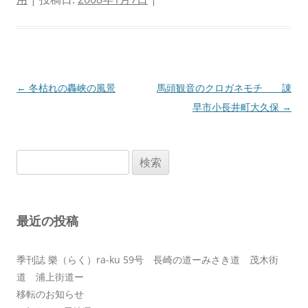
投
←
冬枯れの轟峡の風景
馬頭観音のクロガネモチ 諌
稿
早市小長井町大久保
→
ナ
ビ
検
ゲ
索:
ー
シ
最近の投稿
ョ
ン
季刊誌 樂（らく）ra-ku 59号 長崎の道ーみさき道 茂木街
道 浦上街道ー
移転のお知らせ