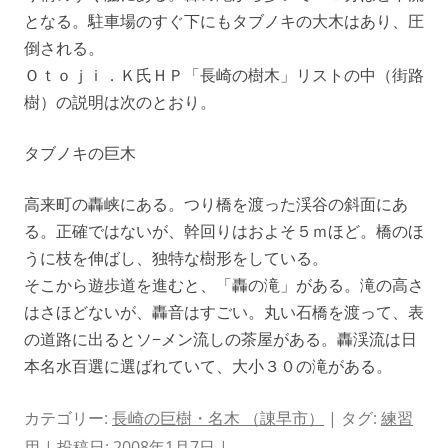
となる。駐車場のすぐ下にもタブノキの大木はあり、圧
倒される。
Ｏｔｏｊｉ．Ｋ氏ＨＰ「長崎の樹木」リストの中（街路
樹）の説明は次のとおり。
タブノキの巨木
高来町の轟峡にある。つり橋を渡った渓谷の斜面にあ
る。正確ではないが、幹回りはおよそ５ｍほど。橋のほ
うに枝を伸ばし、独特な樹形をしている。
そこから遊歩道を進むと、「轟の滝」がある。滝の高さ
はさほどないが、轟音はすごい。丸い石橋を渡って、表
の道路に出るとソ−メン流しの茶屋がある。轟渓流は日
本名水百選に選ばれていて、大小３０の滝がある。
カテゴリー:
長崎の巨樹・名木 （諌早市）
| タグ:
練習
用
| 投稿日:
2008年1月7日
|