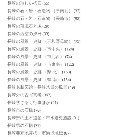
長崎の珍しい標石
(65)
長崎の石・岩・石造物 （県南北）
(33)
長崎の石・岩・石造物 （長崎市）
(92)
長崎の藩境石と塚
(29)
長崎の西空の夕日
(93)
長崎の風景・史跡 （三和野母崎）
(75)
長崎の風景・史跡 （市中央）
(124)
長崎の風景・史跡 （市北西）
(74)
長崎の風景・史跡 （市東南）
(122)
長崎の風景・史跡 （県 北）
(153)
長崎の風景・史跡 （県 南）
(154)
長崎名勝図絵・長崎八景の風景
(49)
長崎外の古写真考
(397)
長崎学さるく行事ほか
(41)
長崎市の石橋
(70)
長崎県の土木遺産・市水道史施設
(31)
長崎県の石橋
(77)
長崎要塞地帯標・軍港境域標
(87)