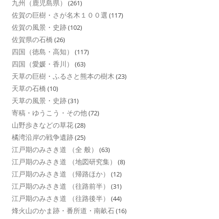
九州（鹿児島県）
(261)
佐賀の巨樹・さが名木１００選
(117)
佐賀の風景・史跡
(102)
佐賀県の石橋
(26)
四国（徳島・高知）
(117)
四国（愛媛・香川）
(63)
天草の巨樹・ふるさと熊本の樹木
(23)
天草の石橋
(10)
天草の風景・史跡
(31)
寄稿・ゆうこう・その他
(72)
山野歩きなどの草花
(28)
橘湾沿岸の戦争遺跡
(25)
江戸期のみさき道 （全 般）
(63)
江戸期のみさき道 （地図研究集）
(8)
江戸期のみさき道 （帰路ほか）
(12)
江戸期のみさき道 （往路前半）
(31)
江戸期のみさき道 （往路後半）
(44)
烽火山のかま跡・番所道・南畝石
(16)