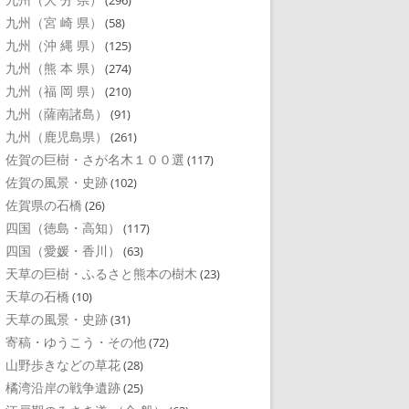
(296)
九州（宮 崎 県）
(58)
九州（沖 縄 県）
(125)
九州（熊 本 県）
(274)
九州（福 岡 県）
(210)
九州（薩南諸島）
(91)
九州（鹿児島県）
(261)
佐賀の巨樹・さが名木１００選
(117)
佐賀の風景・史跡
(102)
佐賀県の石橋
(26)
四国（徳島・高知）
(117)
四国（愛媛・香川）
(63)
天草の巨樹・ふるさと熊本の樹木
(23)
天草の石橋
(10)
天草の風景・史跡
(31)
寄稿・ゆうこう・その他
(72)
山野歩きなどの草花
(28)
橘湾沿岸の戦争遺跡
(25)