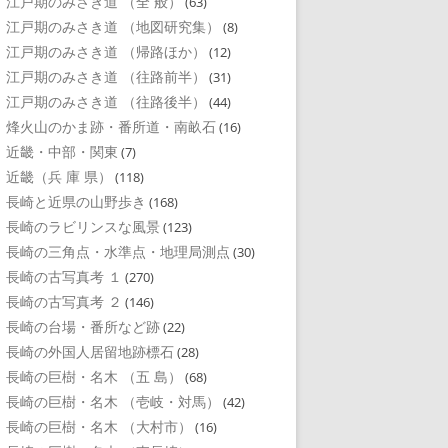
江戸期のみさき道 （全 般）
(63)
江戸期のみさき道 （地図研究集）
(8)
江戸期のみさき道 （帰路ほか）
(12)
江戸期のみさき道 （往路前半）
(31)
江戸期のみさき道 （往路後半）
(44)
烽火山のかま跡・番所道・南畝石
(16)
近畿・中部・関東
(7)
近畿（兵 庫 県）
(118)
長崎と近県の山野歩き
(168)
長崎のラビリンスな風景
(123)
長崎の三角点・水準点・地理局測点
(30)
長崎の古写真考 １
(270)
長崎の古写真考 ２
(146)
長崎の台場・番所など跡
(22)
長崎の外国人居留地跡標石
(28)
長崎の巨樹・名木 （五 島）
(68)
長崎の巨樹・名木 （壱岐・対馬）
(42)
長崎の巨樹・名木 （大村市）
(16)