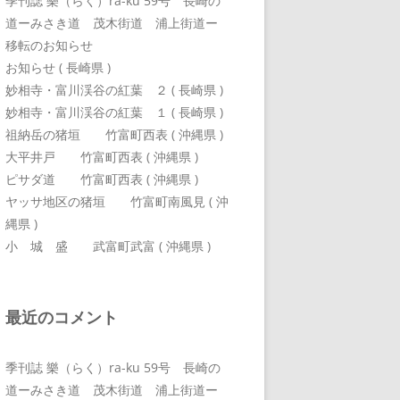
季刊誌 樂（らく）ra-ku 59号 長崎の
道ーみさき道 茂木街道 浦上街道ー
移転のお知らせ
お知らせ ( 長崎県 )
妙相寺・富川渓谷の紅葉 ２ ( 長崎県 )
妙相寺・富川渓谷の紅葉 １ ( 長崎県 )
祖納岳の猪垣 竹富町西表 ( 沖縄県 )
大平井戸 竹富町西表 ( 沖縄県 )
ピサダ道 竹富町西表 ( 沖縄県 )
ヤッサ地区の猪垣 竹富町南風見 ( 沖
縄県 )
小 城 盛 武富町武富 ( 沖縄県 )
最近のコメント
季刊誌 樂（らく）ra-ku 59号 長崎の
道ーみさき道 茂木街道 浦上街道ー