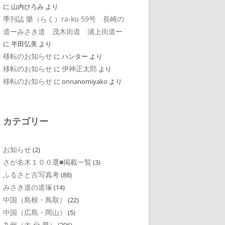
に
山内ひろみ
より
季刊誌 樂（らく）ra-ku 59号 長崎の
道ーみさき道 茂木街道 浦上街道ー
に
半田弘美
より
移転のお知らせ
に
ハンター
より
移転のお知らせ
伊神正太郎
に
より
移転のお知らせ
に
onnanomiyako
より
カテゴリー
お知らせ
(2)
さが名木１００選■掲載一覧
(3)
ふるさと古写真考
(88)
みさき道の道塚
(14)
中国（島根・鳥取）
(22)
中国（広島・岡山）
(5)
九州（大 分 県）