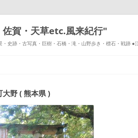
佐賀・天草etc.風来紀行"
風景・史跡・古写真・巨樹・石橋・滝・山野歩き・標石・戦跡 ●
コ
ン
テ
ン
ツ
へ
ス
キ
 ( 熊本県 )
ッ
プ