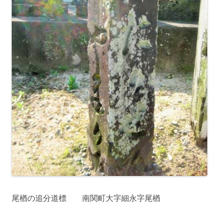
尾楢の追分道標 南関町大字細永字尾楢