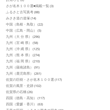
さが名木１００選■掲載一覧
(3)
ふるさと古写真考
(88)
みさき道の道塚
(14)
中国（島根・鳥取）
(22)
中国（広島・岡山）
(5)
九州（大 分 県）
(296)
九州（宮 崎 県）
(58)
九州（沖 縄 県）
(125)
九州（熊 本 県）
(274)
九州（福 岡 県）
(210)
九州（薩南諸島）
(91)
九州（鹿児島県）
(261)
佐賀の巨樹・さが名木１００選
(117)
佐賀の風景・史跡
(102)
佐賀県の石橋
(26)
四国（徳島・高知）
(117)
四国（愛媛・香川）
(63)