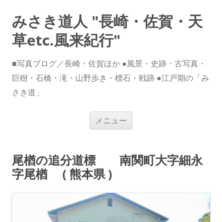
みさき道人 "長崎・佐賀・天
草etc.風来紀行"
■写真ブログ／長崎・佐賀ほか ●風景・史跡・古写真・
巨樹・石橋・滝・山野歩き・標石・戦跡 ●江戸期の「み
さき道」
コ
メニュー
ン
テ
ン
ツ
へ
尾楢の追分道標 南関町大字細永
ス
キ
字尾楢 ( 熊本県 )
ッ
プ