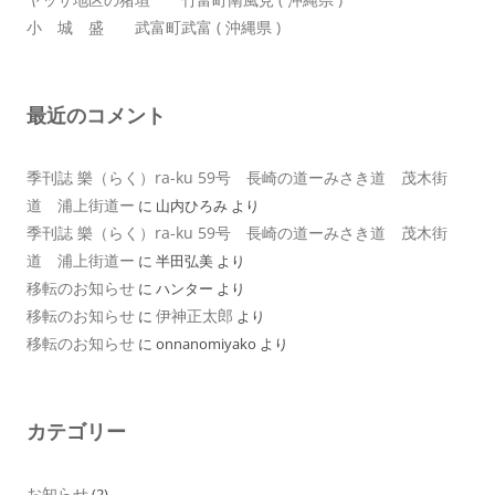
小 城 盛 武富町武富 ( 沖縄県 )
最近のコメント
季刊誌 樂（らく）ra-ku 59号 長崎の道ーみさき道 茂木街
道 浦上街道ー
に
山内ひろみ
より
季刊誌 樂（らく）ra-ku 59号 長崎の道ーみさき道 茂木街
道 浦上街道ー
に
半田弘美
より
移転のお知らせ
に
ハンター
より
移転のお知らせ
伊神正太郎
に
より
移転のお知らせ
に
onnanomiyako
より
カテゴリー
お知らせ
(2)