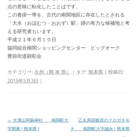
点の意味に転化したことばです。
この沓掛一帯を、古代の南関地区に存在したとされる
「大水（おほむつ・おおず）駅」跡の有力な候補地と考
える研究者もいます。
平成２１年６月１０日
協同組合南関ショッピングセンター ビッグオーク
豊前街道顕彰会
カテゴリー:
九州（熊 本 県）
| タグ:
熊本県
| 投稿日:
2015年5月3日
|
投
←
大津山阿蘇神社 南関町大
乙丸馬頭観音のクロガネモ
稿
字関東 ( 熊本県 )
チ 南関町大字細永 ( 熊本県