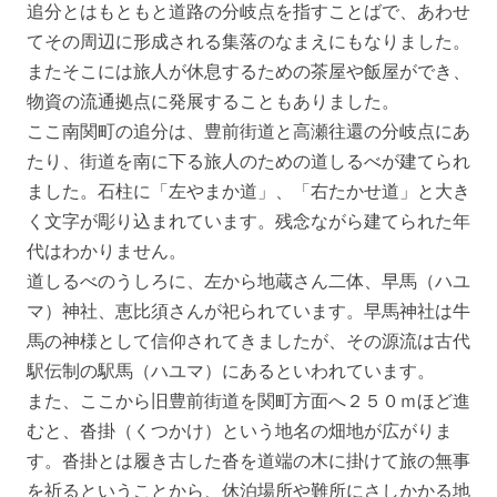
追分とはもともと道路の分岐点を指すことばで、あわせ
てその周辺に形成される集落のなまえにもなりました。
またそこには旅人が休息するための茶屋や飯屋ができ、
物資の流通拠点に発展することもありました。
ここ南関町の追分は、豊前街道と高瀬往還の分岐点にあ
たり、街道を南に下る旅人のための道しるべが建てられ
ました。石柱に「左やまか道」、「右たかせ道」と大き
く文字が彫り込まれています。残念ながら建てられた年
代はわかりません。
道しるべのうしろに、左から地蔵さん二体、早馬（ハユ
マ）神社、恵比須さんが祀られています。早馬神社は牛
馬の神様として信仰されてきましたが、その源流は古代
駅伝制の駅馬（ハユマ）にあるといわれています。
また、ここから旧豊前街道を関町方面へ２５０ｍほど進
むと、沓掛（くつかけ）という地名の畑地が広がりま
す。沓掛とは履き古した沓を道端の木に掛けて旅の無事
を祈るということから、休泊場所や難所にさしかかる地