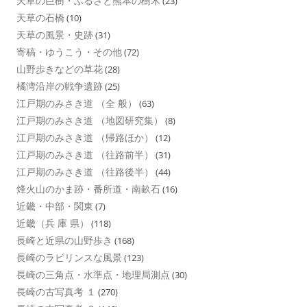
天草の巨樹・ふるさと熊本の樹木
(23)
天草の石橋
(10)
天草の風景・史跡
(31)
寄稿・ゆうこう・その他
(72)
山野歩きなどの草花
(28)
橘湾沿岸の戦争遺跡
(25)
江戸期のみさき道 （全 般）
(63)
江戸期のみさき道 （地図研究集）
(8)
江戸期のみさき道 （帰路ほか）
(12)
江戸期のみさき道 （往路前半）
(31)
江戸期のみさき道 （往路後半）
(44)
烽火山のかま跡・番所道・南畝石
(16)
近畿・中部・関東
(7)
近畿（兵 庫 県）
(118)
長崎と近県の山野歩き
(168)
長崎のラビリンスな風景
(123)
長崎の三角点・水準点・地理局測点
(30)
長崎の古写真考 １
(270)