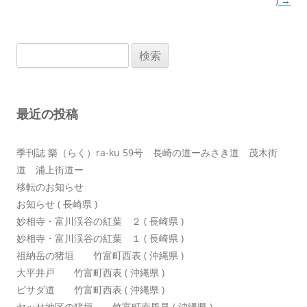
ナ
)
→
ビ
ゲ
検
ー
索:
シ
ョ
最近の投稿
ン
季刊誌 樂（らく）ra-ku 59号 長崎の道ーみさき道 茂木街
道 浦上街道ー
移転のお知らせ
お知らせ ( 長崎県 )
妙相寺・富川渓谷の紅葉 ２ ( 長崎県 )
妙相寺・富川渓谷の紅葉 １ ( 長崎県 )
祖納岳の猪垣 竹富町西表 ( 沖縄県 )
大平井戸 竹富町西表 ( 沖縄県 )
ピサダ道 竹富町西表 ( 沖縄県 )
ヤッサ地区の猪垣 竹富町南風見 ( 沖縄県 )