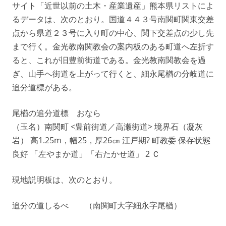
サイト「近世以前の土木・産業遺産」熊本県リストによ
るデータは、次のとおり。国道４４３号南関町関東交差
点から県道２３号に入り町の中心、関下交差点の少し先
まで行く。金光教南関教会の案内板のある町道へ左折す
ると、これが旧豊前街道である。金光教南関教会を過
ぎ、山手へ街道を上がって行くと、細永尾楢の分岐道に
追分道標がある。
尾楢の追分道標 おなら
（玉名）南関町 <豊前街道／高瀬街道> 境界石（凝灰
岩） 高1.25m，幅25，厚26㎝ 江戸期? 町教委 保存状態
良好 「左やまか道」「右たかせ道」 2 Ｃ
現地説明板は、次のとおり。
追分の道しるべ （南関町大字細永字尾楢）