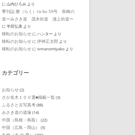
に
山内ひろみ
より
季刊誌 樂（らく）ra-ku 59号 長崎の
道ーみさき道 茂木街道 浦上街道ー
に
半田弘美
より
移転のお知らせ
に
ハンター
より
移転のお知らせ
伊神正太郎
に
より
移転のお知らせ
に
onnanomiyako
より
カテゴリー
お知らせ
(2)
さが名木１００選■掲載一覧
(3)
ふるさと古写真考
(88)
みさき道の道塚
(14)
中国（島根・鳥取）
(22)
中国（広島・岡山）
(5)
九州（大 分 県）