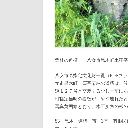
栗林の道標 八女市黒木町土窪字
八女市の指定文化財一覧（PDFフ
女市黒木町土窪字栗林の道標は、笠
道１２７号と交差する少し手前にあ
町指定当時の看板が、やや離れたと
写真黄囲線どおり、木工所角の杉の
85 黒木 道標 市 3基 有形