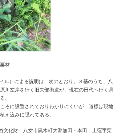
栗林
ァイル）による説明は、次のとおり。３基のうち、八
原川左岸を行く旧矢部街道が、現在の田代へ行く県
る。
ころに設置されておりわかりにくいが、道標は現地
植え込みに隠れてある。
民俗文化財 八女市黒木町大淵無田・本田 土窪字栗