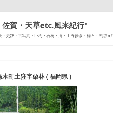
佐賀・天草etc.風来紀行"
風景・史跡・古写真・巨樹・石橋・滝・山野歩き・標石・戦跡 ●
コ
ン
テ
ン
ツ
へ
ス
キ
町土窪字栗林 ( 福岡県 )
ッ
プ