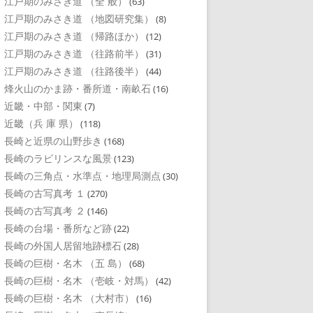
江戸期のみさき道 （全 般）
(63)
江戸期のみさき道 （地図研究集）
(8)
江戸期のみさき道 （帰路ほか）
(12)
江戸期のみさき道 （往路前半）
(31)
江戸期のみさき道 （往路後半）
(44)
烽火山のかま跡・番所道・南畝石
(16)
近畿・中部・関東
(7)
近畿（兵 庫 県）
(118)
長崎と近県の山野歩き
(168)
長崎のラビリンスな風景
(123)
長崎の三角点・水準点・地理局測点
(30)
長崎の古写真考 １
(270)
長崎の古写真考 ２
(146)
長崎の台場・番所など跡
(22)
長崎の外国人居留地跡標石
(28)
長崎の巨樹・名木 （五 島）
(68)
長崎の巨樹・名木 （壱岐・対馬）
(42)
長崎の巨樹・名木 （大村市）
(16)