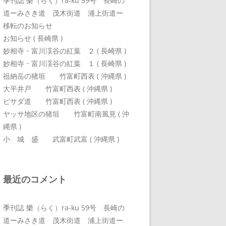
季刊誌 樂（らく）ra-ku 59号 長崎の
道ーみさき道 茂木街道 浦上街道ー
移転のお知らせ
お知らせ ( 長崎県 )
妙相寺・富川渓谷の紅葉 ２ ( 長崎県 )
妙相寺・富川渓谷の紅葉 １ ( 長崎県 )
祖納岳の猪垣 竹富町西表 ( 沖縄県 )
大平井戸 竹富町西表 ( 沖縄県 )
ピサダ道 竹富町西表 ( 沖縄県 )
ヤッサ地区の猪垣 竹富町南風見 ( 沖
縄県 )
小 城 盛 武富町武富 ( 沖縄県 )
最近のコメント
季刊誌 樂（らく）ra-ku 59号 長崎の
道ーみさき道 茂木街道 浦上街道ー