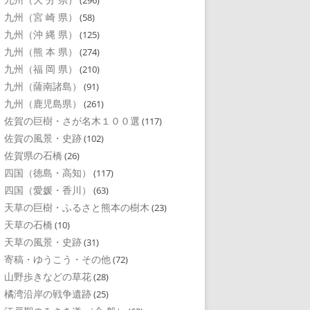
(296)
九州（宮 崎 県）
(58)
九州（沖 縄 県）
(125)
九州（熊 本 県）
(274)
九州（福 岡 県）
(210)
九州（薩南諸島）
(91)
九州（鹿児島県）
(261)
佐賀の巨樹・さが名木１００選
(117)
佐賀の風景・史跡
(102)
佐賀県の石橋
(26)
四国（徳島・高知）
(117)
四国（愛媛・香川）
(63)
天草の巨樹・ふるさと熊本の樹木
(23)
天草の石橋
(10)
天草の風景・史跡
(31)
寄稿・ゆうこう・その他
(72)
山野歩きなどの草花
(28)
橘湾沿岸の戦争遺跡
(25)