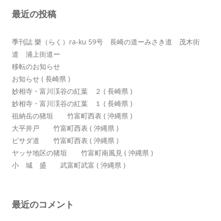
シ
最近の投稿
ョ
ン
季刊誌 樂（らく）ra-ku 59号 長崎の道ーみさき道 茂木街
道 浦上街道ー
移転のお知らせ
お知らせ ( 長崎県 )
妙相寺・富川渓谷の紅葉 ２ ( 長崎県 )
妙相寺・富川渓谷の紅葉 １ ( 長崎県 )
祖納岳の猪垣 竹富町西表 ( 沖縄県 )
大平井戸 竹富町西表 ( 沖縄県 )
ピサダ道 竹富町西表 ( 沖縄県 )
ヤッサ地区の猪垣 竹富町南風見 ( 沖縄県 )
小 城 盛 武富町武富 ( 沖縄県 )
最近のコメント