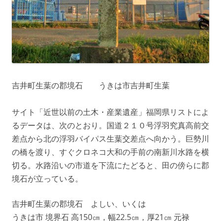
吉井町生葉の郡境石 うきは市吉井町生葉
サイト「近世以前の土木・産業遺産」福岡県リストによ
るデータは、次のとおり。国道２１０号浮羽究真高前交
差点から北の浮羽バイパス生葉交差点へ向かう。巨勢川
の橋を渡り、すぐクロネコ大和の手前の南新川水路を横
切る。水路沿いの市道を下流にたどると、田の傍らに郡
境石が立っている。
吉井町生葉の郡境石 よしい、いくは
うきは市 境界石 高150㎝，幅22.5㎝，厚21㎝ 元禄