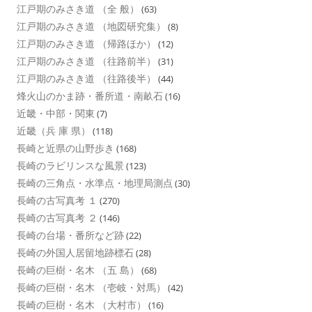
江戸期のみさき道 （全 般）
(63)
江戸期のみさき道 （地図研究集）
(8)
江戸期のみさき道 （帰路ほか）
(12)
江戸期のみさき道 （往路前半）
(31)
江戸期のみさき道 （往路後半）
(44)
烽火山のかま跡・番所道・南畝石
(16)
近畿・中部・関東
(7)
近畿（兵 庫 県）
(118)
長崎と近県の山野歩き
(168)
長崎のラビリンスな風景
(123)
長崎の三角点・水準点・地理局測点
(30)
長崎の古写真考 １
(270)
長崎の古写真考 ２
(146)
長崎の台場・番所など跡
(22)
長崎の外国人居留地跡標石
(28)
長崎の巨樹・名木 （五 島）
(68)
長崎の巨樹・名木 （壱岐・対馬）
(42)
長崎の巨樹・名木 （大村市）
(16)