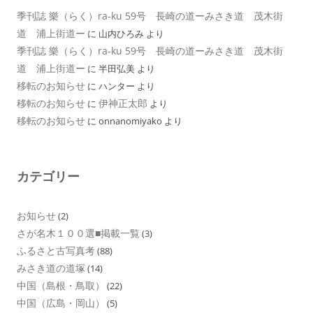
季刊誌 樂（らく）ra-ku 59号 長崎の道ーみさき道 茂木街
道 浦上街道ー
に
山内ひろみ
より
季刊誌 樂（らく）ra-ku 59号 長崎の道ーみさき道 茂木街
道 浦上街道ー
に
半田弘美
より
移転のお知らせ
に
ハンター
より
移転のお知らせ
伊神正太郎
に
より
移転のお知らせ
に
onnanomiyako
より
カテゴリー
お知らせ
(2)
さが名木１００選■掲載一覧
(3)
ふるさと古写真考
(88)
みさき道の道塚
(14)
中国（島根・鳥取）
(22)
中国（広島・岡山）
(5)