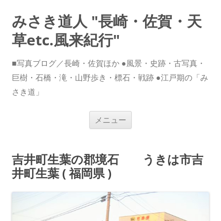
みさき道人 "長崎・佐賀・天
草etc.風来紀行"
■写真ブログ／長崎・佐賀ほか ●風景・史跡・古写真・
巨樹・石橋・滝・山野歩き・標石・戦跡 ●江戸期の「み
さき道」
コ
メニュー
ン
テ
ン
ツ
へ
吉井町生葉の郡境石 うきは市吉
ス
キ
井町生葉 ( 福岡県 )
ッ
プ