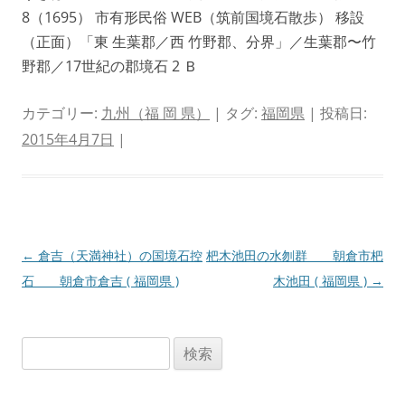
8（1695） 市有形民俗 WEB（筑前国境石散歩） 移設
（正面）「東 生葉郡／西 竹野郡、分界」／生葉郡〜竹
野郡／17世紀の郡境石 2 Ｂ
カテゴリー:
九州（福 岡 県）
| タグ:
福岡県
| 投稿日:
2015年4月7日
|
投
←
倉吉（天満神社）の国境石控
杷木池田の水刎群 朝倉市杷
稿
石 朝倉市倉吉 ( 福岡県 )
木池田 ( 福岡県 )
→
ナ
ビ
検
ゲ
索:
ー