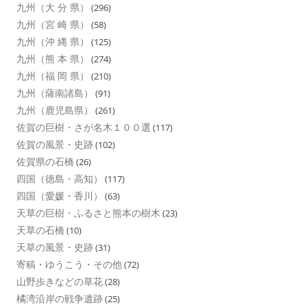
九州（大 分 県）
(296)
九州（宮 崎 県）
(58)
九州（沖 縄 県）
(125)
九州（熊 本 県）
(274)
九州（福 岡 県）
(210)
九州（薩南諸島）
(91)
九州（鹿児島県）
(261)
佐賀の巨樹・さが名木１００選
(117)
佐賀の風景・史跡
(102)
佐賀県の石橋
(26)
四国（徳島・高知）
(117)
四国（愛媛・香川）
(63)
天草の巨樹・ふるさと熊本の樹木
(23)
天草の石橋
(10)
天草の風景・史跡
(31)
寄稿・ゆうこう・その他
(72)
山野歩きなどの草花
(28)
橘湾沿岸の戦争遺跡
(25)