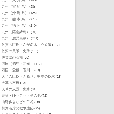
(296)
九州（宮 崎 県）
(58)
九州（沖 縄 県）
(125)
九州（熊 本 県）
(274)
九州（福 岡 県）
(210)
九州（薩南諸島）
(91)
九州（鹿児島県）
(261)
佐賀の巨樹・さが名木１００選
(117)
佐賀の風景・史跡
(102)
佐賀県の石橋
(26)
四国（徳島・高知）
(117)
四国（愛媛・香川）
(63)
天草の巨樹・ふるさと熊本の樹木
(23)
天草の石橋
(10)
天草の風景・史跡
(31)
寄稿・ゆうこう・その他
(72)
山野歩きなどの草花
(28)
橘湾沿岸の戦争遺跡
(25)