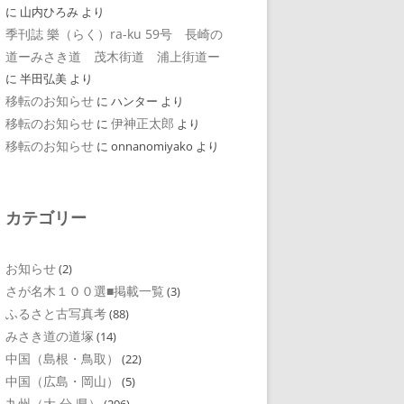
に
山内ひろみ
より
季刊誌 樂（らく）ra-ku 59号 長崎の
道ーみさき道 茂木街道 浦上街道ー
に
半田弘美
より
移転のお知らせ
に
ハンター
より
移転のお知らせ
伊神正太郎
に
より
移転のお知らせ
に
onnanomiyako
より
カテゴリー
お知らせ
(2)
さが名木１００選■掲載一覧
(3)
ふるさと古写真考
(88)
みさき道の道塚
(14)
中国（島根・鳥取）
(22)
中国（広島・岡山）
(5)
九州（大 分 県）