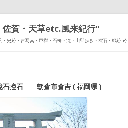
佐賀・天草etc.風来紀行"
風景・史跡・古写真・巨樹・石橋・滝・山野歩き・標石・戦跡 ●
コ
ン
テ
ン
ツ
へ
ス
キ
石控石 朝倉市倉吉 ( 福岡県 )
ッ
プ