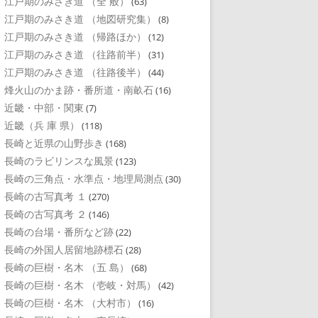
江戸期のみさき道 （全 般）
(63)
江戸期のみさき道 （地図研究集）
(8)
江戸期のみさき道 （帰路ほか）
(12)
江戸期のみさき道 （往路前半）
(31)
江戸期のみさき道 （往路後半）
(44)
烽火山のかま跡・番所道・南畝石
(16)
近畿・中部・関東
(7)
近畿（兵 庫 県）
(118)
長崎と近県の山野歩き
(168)
長崎のラビリンスな風景
(123)
長崎の三角点・水準点・地理局測点
(30)
長崎の古写真考 １
(270)
長崎の古写真考 ２
(146)
長崎の台場・番所など跡
(22)
長崎の外国人居留地跡標石
(28)
長崎の巨樹・名木 （五 島）
(68)
長崎の巨樹・名木 （壱岐・対馬）
(42)
長崎の巨樹・名木 （大村市）
(16)