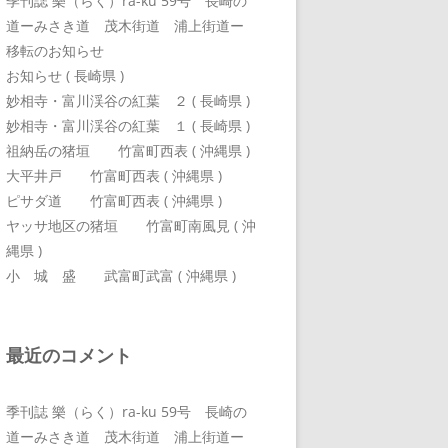
季刊誌 樂（らく）ra-ku 59号 長崎の
道ーみさき道 茂木街道 浦上街道ー
移転のお知らせ
お知らせ ( 長崎県 )
妙相寺・富川渓谷の紅葉 ２ ( 長崎県 )
妙相寺・富川渓谷の紅葉 １ ( 長崎県 )
祖納岳の猪垣 竹富町西表 ( 沖縄県 )
大平井戸 竹富町西表 ( 沖縄県 )
ピサダ道 竹富町西表 ( 沖縄県 )
ヤッサ地区の猪垣 竹富町南風見 ( 沖
縄県 )
小 城 盛 武富町武富 ( 沖縄県 )
最近のコメント
季刊誌 樂（らく）ra-ku 59号 長崎の
道ーみさき道 茂木街道 浦上街道ー