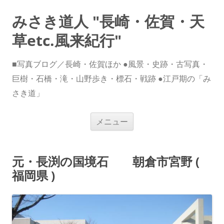
みさき道人 "長崎・佐賀・天
草etc.風来紀行"
■写真ブログ／長崎・佐賀ほか ●風景・史跡・古写真・
巨樹・石橋・滝・山野歩き・標石・戦跡 ●江戸期の「み
さき道」
コ
メニュー
ン
テ
ン
ツ
へ
元・長渕の国境石 朝倉市宮野 (
ス
キ
福岡県 )
ッ
プ