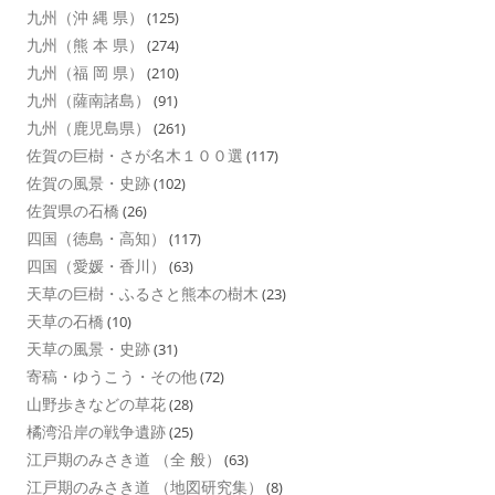
九州（沖 縄 県）
(125)
九州（熊 本 県）
(274)
九州（福 岡 県）
(210)
九州（薩南諸島）
(91)
九州（鹿児島県）
(261)
佐賀の巨樹・さが名木１００選
(117)
佐賀の風景・史跡
(102)
佐賀県の石橋
(26)
四国（徳島・高知）
(117)
四国（愛媛・香川）
(63)
天草の巨樹・ふるさと熊本の樹木
(23)
天草の石橋
(10)
天草の風景・史跡
(31)
寄稿・ゆうこう・その他
(72)
山野歩きなどの草花
(28)
橘湾沿岸の戦争遺跡
(25)
江戸期のみさき道 （全 般）
(63)
江戸期のみさき道 （地図研究集）
(8)