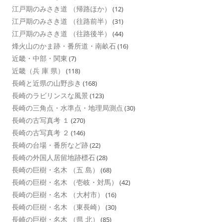
江戸期のみさき道 （帰路ほか）
(12)
江戸期のみさき道 （往路前半）
(31)
江戸期のみさき道 （往路後半）
(44)
烽火山のかま跡・番所道・南畝石
(16)
近畿・中部・関東
(7)
近畿（兵 庫 県）
(118)
長崎と近県の山野歩き
(168)
長崎のラビリンスな風景
(123)
長崎の三角点・水準点・地理局測点
(30)
長崎の古写真考 １
(270)
長崎の古写真考 ２
(146)
長崎の台場・番所など跡
(22)
長崎の外国人居留地跡標石
(28)
長崎の巨樹・名木 （五 島）
(68)
長崎の巨樹・名木 （壱岐・対馬）
(42)
長崎の巨樹・名木 （大村市）
(16)
長崎の巨樹・名木 （東長崎）
(30)
長崎の巨樹・名木 （県 北）
(85)