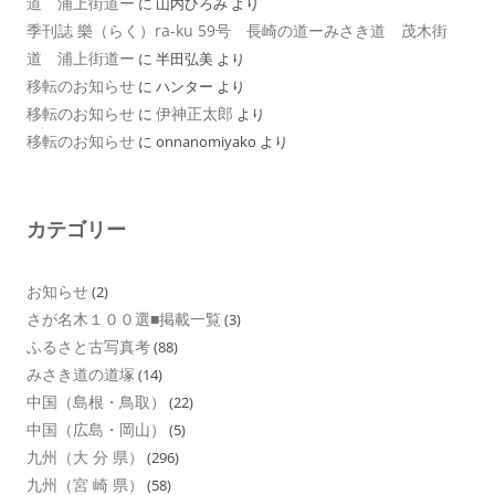
道 浦上街道ー
に
山内ひろみ
より
季刊誌 樂（らく）ra-ku 59号 長崎の道ーみさき道 茂木街
道 浦上街道ー
に
半田弘美
より
移転のお知らせ
に
ハンター
より
移転のお知らせ
伊神正太郎
に
より
移転のお知らせ
に
onnanomiyako
より
カテゴリー
お知らせ
(2)
さが名木１００選■掲載一覧
(3)
ふるさと古写真考
(88)
みさき道の道塚
(14)
中国（島根・鳥取）
(22)
中国（広島・岡山）
(5)
九州（大 分 県）
(296)
九州（宮 崎 県）
(58)