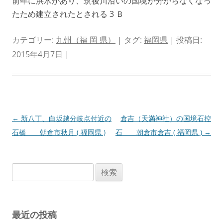
前年に洪水があり、筑後川沿いの国境が分からなくなっ
たため建立されたとされる 3 Ｂ
カテゴリー:
九州（福 岡 県）
| タグ:
福岡県
| 投稿日:
2015年4月7日
|
投
←
新八丁、白坂越分岐点付近の
倉吉（天満神社）の国境石控
稿
石橋 朝倉市秋月 ( 福岡県 )
石 朝倉市倉吉 ( 福岡県 )
→
ナ
ビ
検
ゲ
索:
ー
シ
最近の投稿
ョ