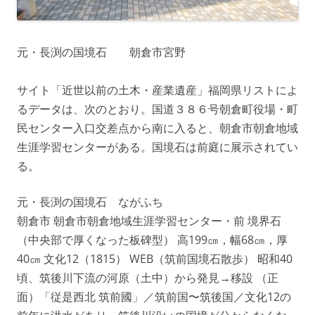
元・長渕の国境石 朝倉市宮野
サイト「近世以前の土木・産業遺産」福岡県リストによ
るデータは、次のとおり。国道３８６号朝倉町役場・町
民センター入口交差点から南に入ると、朝倉市朝倉地域
生涯学習センターがある。国境石は前庭に展示されてい
る。
元・長渕の国境石 ながふち
朝倉市 朝倉市朝倉地域生涯学習センター・前 境界石
（中央部で厚くなった板碑型） 高199㎝，幅68㎝，厚
40㎝ 文化12（1815） WEB（筑前国境石散歩） 昭和40
頃、筑後川下流の河原（土中）から発見→移設 （正
面）「従是西北 筑前國」／筑前国〜筑後国／文化12の