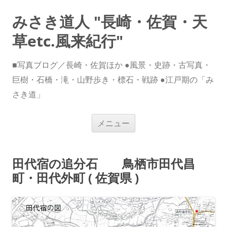
みさき道人 "長崎・佐賀・天
草etc.風来紀行"
■写真ブログ／長崎・佐賀ほか ●風景・史跡・古写真・
巨樹・石橋・滝・山野歩き・標石・戦跡 ●江戸期の「み
さき道」
コ
メニュー
ン
テ
ン
ツ
へ
田代宿の追分石 鳥栖市田代昌
ス
キ
町・田代外町 ( 佐賀県 )
ッ
プ