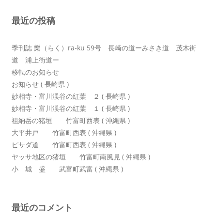
ョ
最近の投稿
ン
季刊誌 樂（らく）ra-ku 59号 長崎の道ーみさき道 茂木街
道 浦上街道ー
移転のお知らせ
お知らせ ( 長崎県 )
妙相寺・富川渓谷の紅葉 ２ ( 長崎県 )
妙相寺・富川渓谷の紅葉 １ ( 長崎県 )
祖納岳の猪垣 竹富町西表 ( 沖縄県 )
大平井戸 竹富町西表 ( 沖縄県 )
ピサダ道 竹富町西表 ( 沖縄県 )
ヤッサ地区の猪垣 竹富町南風見 ( 沖縄県 )
小 城 盛 武富町武富 ( 沖縄県 )
最近のコメント