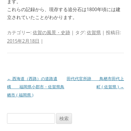
ます。
これらの記録から、現存する追分石は1800年頃には建
立されていたことがわかります。
カテゴリー:
佐賀の風景・史跡
| タグ:
佐賀県
| 投稿日:
2015年2月18日
|
投
←
西海道（西路）の道路遺
田代代官所跡 鳥栖市田代上
稿
構 福岡県小郡市・佐賀県鳥
町 ( 佐賀県 )
→
ナ
栖市 ( 福岡県 )
ビ
ゲ
検
ー
索:
シ