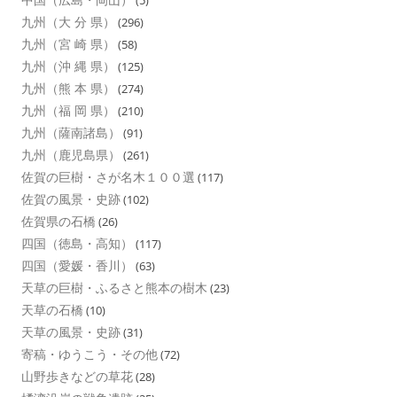
九州（大 分 県）
(296)
九州（宮 崎 県）
(58)
九州（沖 縄 県）
(125)
九州（熊 本 県）
(274)
九州（福 岡 県）
(210)
九州（薩南諸島）
(91)
九州（鹿児島県）
(261)
佐賀の巨樹・さが名木１００選
(117)
佐賀の風景・史跡
(102)
佐賀県の石橋
(26)
四国（徳島・高知）
(117)
四国（愛媛・香川）
(63)
天草の巨樹・ふるさと熊本の樹木
(23)
天草の石橋
(10)
天草の風景・史跡
(31)
寄稿・ゆうこう・その他
(72)
山野歩きなどの草花
(28)