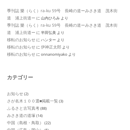
季刊誌 樂（らく）ra-ku 59号 長崎の道ーみさき道 茂木街
道 浦上街道ー
に
山内ひろみ
より
季刊誌 樂（らく）ra-ku 59号 長崎の道ーみさき道 茂木街
道 浦上街道ー
に
半田弘美
より
移転のお知らせ
に
ハンター
より
移転のお知らせ
伊神正太郎
に
より
移転のお知らせ
に
onnanomiyako
より
カテゴリー
お知らせ
(2)
さが名木１００選■掲載一覧
(3)
ふるさと古写真考
(88)
みさき道の道塚
(14)
中国（島根・鳥取）
(22)
中国（広島・岡山）
(5)