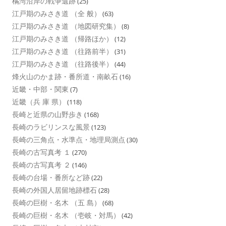
橘湾沿岸の戦争遺跡
(25)
江戸期のみさき道 （全 般）
(63)
江戸期のみさき道 （地図研究集）
(8)
江戸期のみさき道 （帰路ほか）
(12)
江戸期のみさき道 （往路前半）
(31)
江戸期のみさき道 （往路後半）
(44)
烽火山のかま跡・番所道・南畝石
(16)
近畿・中部・関東
(7)
近畿（兵 庫 県）
(118)
長崎と近県の山野歩き
(168)
長崎のラビリンスな風景
(123)
長崎の三角点・水準点・地理局測点
(30)
長崎の古写真考 １
(270)
長崎の古写真考 ２
(146)
長崎の台場・番所など跡
(22)
長崎の外国人居留地跡標石
(28)
長崎の巨樹・名木 （五 島）
(68)
長崎の巨樹・名木 （壱岐・対馬）
(42)