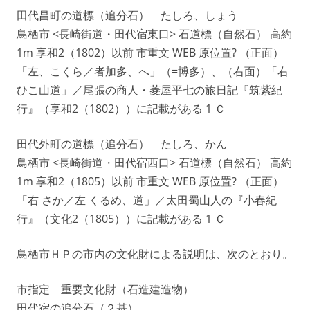
田代昌町の道標（追分石） たしろ、しょう
鳥栖市 <長崎街道・田代宿東口> 石道標（自然石） 高約
1m 享和2（1802）以前 市重文 WEB 原位置? （正面）
「左、こくら／者加多、へ」（=博多）、（右面）「右
ひこ山道」／尾張の商人・菱屋平七の旅日記『筑紫紀
行』（享和2（1802））に記載がある 1 Ｃ
田代外町の道標（追分石） たしろ、かん
鳥栖市 <長崎街道・田代宿西口> 石道標（自然石） 高約
1m 享和2（1805）以前 市重文 WEB 原位置? （正面）
「右 さか／左 くるめ、道」／太田蜀山人の『小春紀
行』（文化2（1805））に記載がある 1 Ｃ
鳥栖市ＨＰの市内の文化財による説明は、次のとおり。
市指定 重要文化財（石造建造物）
田代宿の追分石（２基）