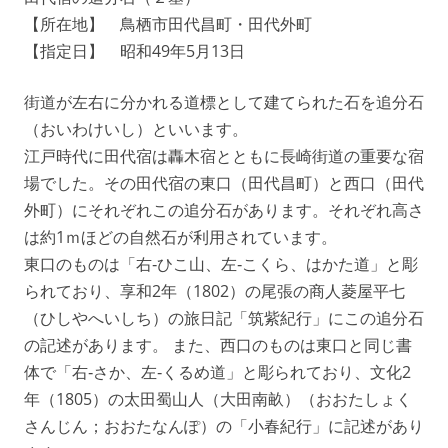
【所在地】 鳥栖市田代昌町・田代外町
【指定日】 昭和49年5月13日
街道が左右に分かれる道標として建てられた石を追分石
（おいわけいし）といいます。
江戸時代に田代宿は轟木宿とともに長崎街道の重要な宿
場でした。その田代宿の東口（田代昌町）と西口（田代
外町）にそれぞれこの追分石があります。それぞれ高さ
は約1ｍほどの自然石が利用されています。
東口のものは「右‐ひこ山、左‐こくら、はかた道」と彫
られており、享和2年（1802）の尾張の商人菱屋平七
（ひしやへいしち）の旅日記「筑紫紀行」にこの追分石
の記述があります。 また、西口のものは東口と同じ書
体で「右‐さか、左‐くるめ道」と彫られており、文化2
年（1805）の太田蜀山人（大田南畝）（おおたしょく
さんじん；おおたなんぽ）の「小春紀行」に記述があり