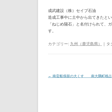
成武建設（株）セイブ石油
造成工事中に土中から出てきたとい
「ねじめ陽石」と名付けられて、ガ
す。
カテゴリー:
九州（鹿児島県）
| タ
投
←
南蛮船係留の大くす 南大隅町根占
稿
ナ
ビ
ゲ
ー