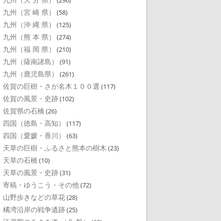
(296)
九州（宮 崎 県）
(58)
九州（沖 縄 県）
(125)
九州（熊 本 県）
(274)
九州（福 岡 県）
(210)
九州（薩南諸島）
(91)
九州（鹿児島県）
(261)
佐賀の巨樹・さが名木１００選
(117)
佐賀の風景・史跡
(102)
佐賀県の石橋
(26)
四国（徳島・高知）
(117)
四国（愛媛・香川）
(63)
天草の巨樹・ふるさと熊本の樹木
(23)
天草の石橋
(10)
天草の風景・史跡
(31)
寄稿・ゆうこう・その他
(72)
山野歩きなどの草花
(28)
橘湾沿岸の戦争遺跡
(25)