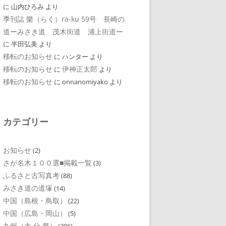
に
山内ひろみ
より
季刊誌 樂（らく）ra-ku 59号 長崎の
道ーみさき道 茂木街道 浦上街道ー
に
半田弘美
より
移転のお知らせ
に
ハンター
より
移転のお知らせ
伊神正太郎
に
より
移転のお知らせ
に
onnanomiyako
より
カテゴリー
お知らせ
(2)
さが名木１００選■掲載一覧
(3)
ふるさと古写真考
(88)
みさき道の道塚
(14)
中国（島根・鳥取）
(22)
中国（広島・岡山）
(5)
九州（大 分 県）