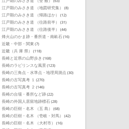
江戸期のみさき道 （全 般）
(63)
江戸期のみさき道 （地図研究集）
(8)
江戸期のみさき道 （帰路ほか）
(12)
江戸期のみさき道 （往路前半）
(31)
江戸期のみさき道 （往路後半）
(44)
烽火山のかま跡・番所道・南畝石
(16)
近畿・中部・関東
(7)
近畿（兵 庫 県）
(118)
長崎と近県の山野歩き
(168)
長崎のラビリンスな風景
(123)
長崎の三角点・水準点・地理局測点
(30)
長崎の古写真考 １
(270)
長崎の古写真考 ２
(146)
長崎の台場・番所など跡
(22)
長崎の外国人居留地跡標石
(28)
長崎の巨樹・名木 （五 島）
(68)
長崎の巨樹・名木 （壱岐・対馬）
(42)
長崎の巨樹・名木 （大村市）
(16)