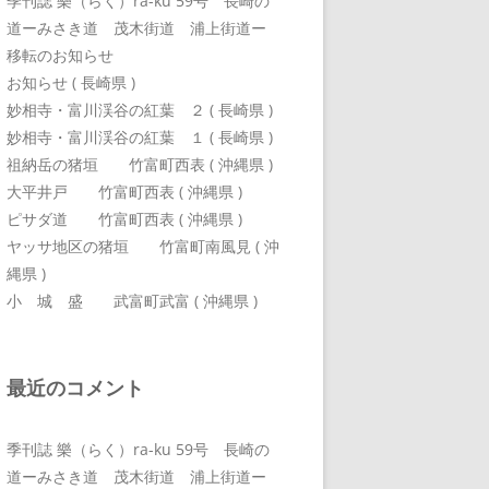
季刊誌 樂（らく）ra-ku 59号 長崎の
道ーみさき道 茂木街道 浦上街道ー
移転のお知らせ
お知らせ ( 長崎県 )
妙相寺・富川渓谷の紅葉 ２ ( 長崎県 )
妙相寺・富川渓谷の紅葉 １ ( 長崎県 )
祖納岳の猪垣 竹富町西表 ( 沖縄県 )
大平井戸 竹富町西表 ( 沖縄県 )
ピサダ道 竹富町西表 ( 沖縄県 )
ヤッサ地区の猪垣 竹富町南風見 ( 沖
縄県 )
小 城 盛 武富町武富 ( 沖縄県 )
最近のコメント
季刊誌 樂（らく）ra-ku 59号 長崎の
道ーみさき道 茂木街道 浦上街道ー