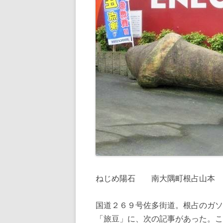
ねじめ陽石 南大隅町根占山本
国道２６９号佐多街道。根占のガソ
「旅豆」に、次の記事があった。こ