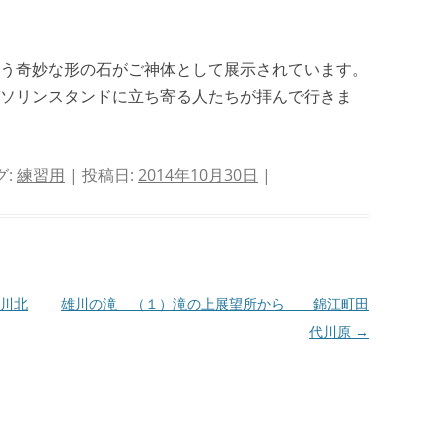
う奇妙な形の石がご神体として展示されています。
ソリンスタンドに立ち寄る人たちが拝んで行きま
グ:
練習用
| 投稿日:
2014年10月30日
|
川北
雄川の滝 （１）滝の上展望所から 錦江町田
代川原
→