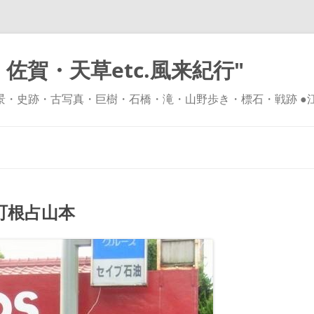
佐賀・天草etc.風来紀行"
風景・史跡・古写真・巨樹・石橋・滝・山野歩き・標石・戦跡 ●
コ
ン
テ
ン
ツ
へ
ス
キ
町根占山本
ッ
プ