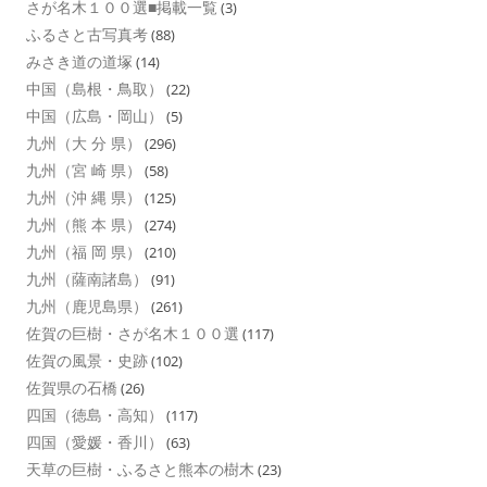
さが名木１００選■掲載一覧
(3)
ふるさと古写真考
(88)
みさき道の道塚
(14)
中国（島根・鳥取）
(22)
中国（広島・岡山）
(5)
九州（大 分 県）
(296)
九州（宮 崎 県）
(58)
九州（沖 縄 県）
(125)
九州（熊 本 県）
(274)
九州（福 岡 県）
(210)
九州（薩南諸島）
(91)
九州（鹿児島県）
(261)
佐賀の巨樹・さが名木１００選
(117)
佐賀の風景・史跡
(102)
佐賀県の石橋
(26)
四国（徳島・高知）
(117)
四国（愛媛・香川）
(63)
天草の巨樹・ふるさと熊本の樹木
(23)