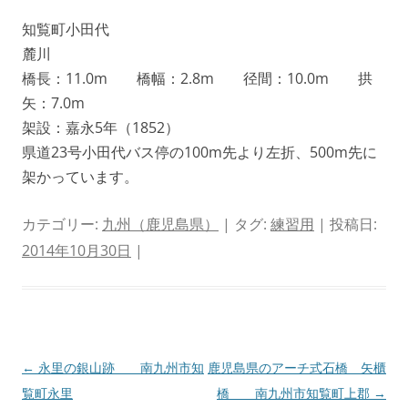
知覧町小田代
麓川
橋長：11.0m 橋幅：2.8m 径間：10.0m 拱
矢：7.0m
架設：嘉永5年（1852）
県道23号小田代バス停の100m先より左折、500m先に
架かっています。
カテゴリー:
九州（鹿児島県）
| タグ:
練習用
| 投稿日:
2014年10月30日
|
投
←
永里の銀山跡 南九州市知
鹿児島県のアーチ式石橋 矢櫃
稿
覧町永里
橋 南九州市知覧町上郡
→