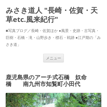
みさき道人 "長崎・佐賀・天
草etc.風来紀行"
■写真ブログ／長崎・佐賀ほか ●風景・史跡・古写真・
巨樹・石橋・滝・山野歩き・標石・戦跡 ●江戸期の「み
さき道」
コ
メニュー
ン
テ
ン
ツ
へ
鹿児島県のアーチ式石橋 奴命
ス
キ
橋 南九州市知覧町小田代
ッ
プ