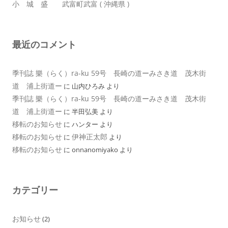
小 城 盛 武富町武富 ( 沖縄県 )
最近のコメント
季刊誌 樂（らく）ra-ku 59号 長崎の道ーみさき道 茂木街
道 浦上街道ー
に
山内ひろみ
より
季刊誌 樂（らく）ra-ku 59号 長崎の道ーみさき道 茂木街
道 浦上街道ー
に
半田弘美
より
移転のお知らせ
に
ハンター
より
移転のお知らせ
伊神正太郎
に
より
移転のお知らせ
に
onnanomiyako
より
カテゴリー
お知らせ
(2)