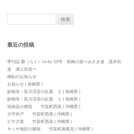
ナ
ビ
検
ゲ
索:
ー
シ
最近の投稿
ョ
ン
季刊誌 樂（らく）ra-ku 59号 長崎の道ーみさき道 茂木街
道 浦上街道ー
移転のお知らせ
お知らせ ( 長崎県 )
妙相寺・富川渓谷の紅葉 ２ ( 長崎県 )
妙相寺・富川渓谷の紅葉 １ ( 長崎県 )
祖納岳の猪垣 竹富町西表 ( 沖縄県 )
大平井戸 竹富町西表 ( 沖縄県 )
ピサダ道 竹富町西表 ( 沖縄県 )
ヤッサ地区の猪垣 竹富町南風見 ( 沖縄県 )