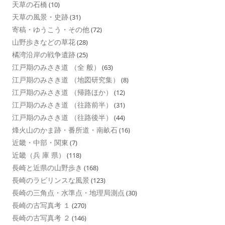
天草の石橋
(10)
天草の風景・史跡
(31)
寄稿・ゆうこう・その他
(72)
山野歩きなどの草花
(28)
橘湾沿岸の戦争遺跡
(25)
江戸期のみさき道 （全 般）
(63)
江戸期のみさき道 （地図研究集）
(8)
江戸期のみさき道 （帰路ほか）
(12)
江戸期のみさき道 （往路前半）
(31)
江戸期のみさき道 （往路後半）
(44)
烽火山のかま跡・番所道・南畝石
(16)
近畿・中部・関東
(7)
近畿（兵 庫 県）
(118)
長崎と近県の山野歩き
(168)
長崎のラビリンスな風景
(123)
長崎の三角点・水準点・地理局測点
(30)
長崎の古写真考 １
(270)
長崎の古写真考 ２
(146)