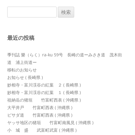
ビ
検
ゲ
索:
ー
シ
最近の投稿
ョ
ン
季刊誌 樂（らく）ra-ku 59号 長崎の道ーみさき道 茂木街
道 浦上街道ー
移転のお知らせ
お知らせ ( 長崎県 )
妙相寺・富川渓谷の紅葉 ２ ( 長崎県 )
妙相寺・富川渓谷の紅葉 １ ( 長崎県 )
祖納岳の猪垣 竹富町西表 ( 沖縄県 )
大平井戸 竹富町西表 ( 沖縄県 )
ピサダ道 竹富町西表 ( 沖縄県 )
ヤッサ地区の猪垣 竹富町南風見 ( 沖縄県 )
小 城 盛 武富町武富 ( 沖縄県 )