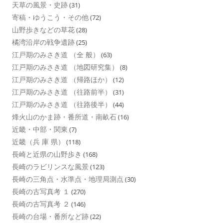
天草の風景・史跡
(31)
寄稿・ゆうこう・その他
(72)
山野歩きなどの草花
(28)
橘湾沿岸の戦争遺跡
(25)
江戸期のみさき道 （全 般）
(63)
江戸期のみさき道 （地図研究集）
(8)
江戸期のみさき道 （帰路ほか）
(12)
江戸期のみさき道 （往路前半）
(31)
江戸期のみさき道 （往路後半）
(44)
烽火山のかま跡・番所道・南畝石
(16)
近畿・中部・関東
(7)
近畿（兵 庫 県）
(118)
長崎と近県の山野歩き
(168)
長崎のラビリンスな風景
(123)
長崎の三角点・水準点・地理局測点
(30)
長崎の古写真考 １
(270)
長崎の古写真考 ２
(146)
長崎の台場・番所など跡
(22)