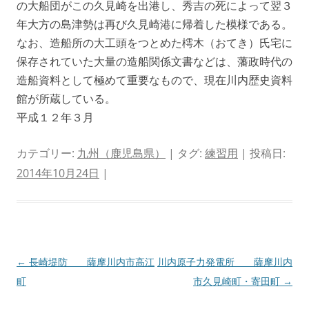
の大船団がこの久見崎を出港し、秀吉の死によって翌３
年大方の島津勢は再び久見崎港に帰着した模様である。
なお、造船所の大工頭をつとめた樗木（おてき）氏宅に
保存されていた大量の造船関係文書などは、藩政時代の
造船資料として極めて重要なもので、現在川内歴史資料
館が所蔵している。
平成１２年３月
カテゴリー:
九州（鹿児島県）
| タグ:
練習用
| 投稿日:
2014年10月24日
|
投
←
長崎堤防 薩摩川内市高江
川内原子力発電所 薩摩川内
稿
町
市久見崎町・寄田町
→
ナ