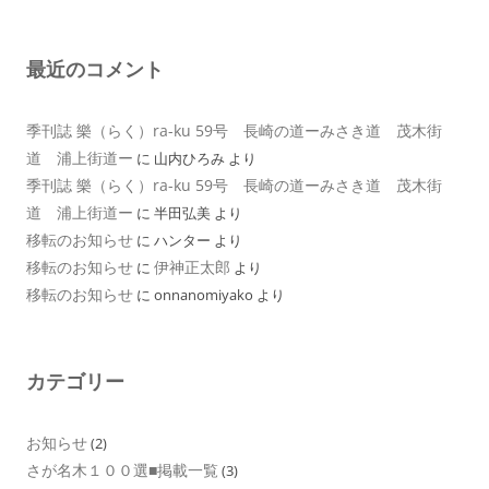
最近のコメント
季刊誌 樂（らく）ra-ku 59号 長崎の道ーみさき道 茂木街
道 浦上街道ー
に
山内ひろみ
より
季刊誌 樂（らく）ra-ku 59号 長崎の道ーみさき道 茂木街
道 浦上街道ー
に
半田弘美
より
移転のお知らせ
に
ハンター
より
移転のお知らせ
伊神正太郎
に
より
移転のお知らせ
に
onnanomiyako
より
カテゴリー
お知らせ
(2)
さが名木１００選■掲載一覧
(3)