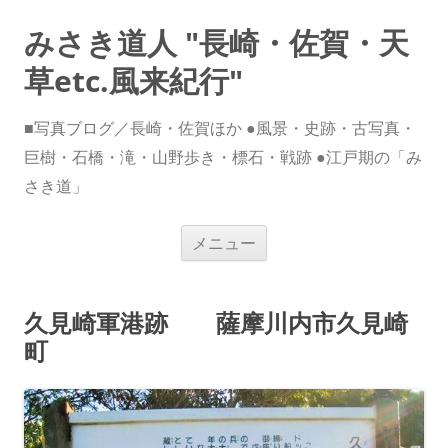
みさき道人 "長崎・佐賀・天
草etc.風来紀行"
■写真ブログ／長崎・佐賀ほか ●風景・史跡・古写真・
巨樹・石橋・滝・山野歩き・標石・戦跡 ●江戸期の「み
さき道」
コ
メニュー
ン
テ
ン
ツ
へ
久見崎軍港跡 薩摩川内市久見崎
ス
キ
町
ッ
プ