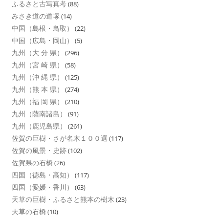
ふるさと古写真考
(88)
みさき道の道塚
(14)
中国（島根・鳥取）
(22)
中国（広島・岡山）
(5)
九州（大 分 県）
(296)
九州（宮 崎 県）
(58)
九州（沖 縄 県）
(125)
九州（熊 本 県）
(274)
九州（福 岡 県）
(210)
九州（薩南諸島）
(91)
九州（鹿児島県）
(261)
佐賀の巨樹・さが名木１００選
(117)
佐賀の風景・史跡
(102)
佐賀県の石橋
(26)
四国（徳島・高知）
(117)
四国（愛媛・香川）
(63)
天草の巨樹・ふるさと熊本の樹木
(23)
天草の石橋
(10)