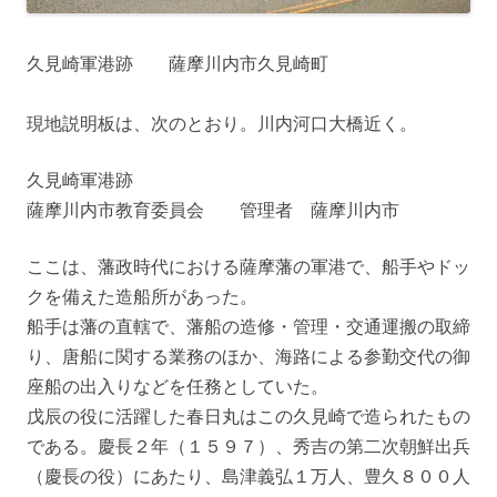
久見崎軍港跡 薩摩川内市久見崎町
現地説明板は、次のとおり。川内河口大橋近く。
久見崎軍港跡
薩摩川内市教育委員会 管理者 薩摩川内市
ここは、藩政時代における薩摩藩の軍港で、船手やドッ
クを備えた造船所があった。
船手は藩の直轄で、藩船の造修・管理・交通運搬の取締
り、唐船に関する業務のほか、海路による参勤交代の御
座船の出入りなどを任務としていた。
戊辰の役に活躍した春日丸はこの久見崎で造られたもの
である。慶長２年（１５９７）、秀吉の第二次朝鮮出兵
（慶長の役）にあたり、島津義弘１万人、豊久８００人