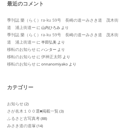
最近のコメント
季刊誌 樂（らく）ra-ku 59号 長崎の道ーみさき道 茂木街
道 浦上街道ー
に
山内ひろみ
より
季刊誌 樂（らく）ra-ku 59号 長崎の道ーみさき道 茂木街
道 浦上街道ー
に
半田弘美
より
移転のお知らせ
に
ハンター
より
移転のお知らせ
伊神正太郎
に
より
移転のお知らせ
に
onnanomiyako
より
カテゴリー
お知らせ
(2)
さが名木１００選■掲載一覧
(3)
ふるさと古写真考
(88)
みさき道の道塚
(14)