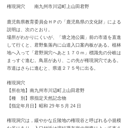
権現洞穴 南九州市川辺町上山田君野
鹿児島県教育委員会ＨＰの「鹿児島県の文化財」による
説明は、次のとおり。
場所がわかりにくいが、「塘之池公園」前の市道を直進
して行くと、君野集落内に山道入口案内板がある。植林
地へ入って「君野洞穴へあと１７０ｍ」標識先の分岐は
まっすぐ進む。鳥居があり、この先が権現洞穴である。
市道はさらに進むと、県道２７５号に出る。
権現洞穴
【所在地】南九州市川辺町上山田君野
【種 別】県指定天然記念物
【指定年月日】昭和 29 年５月 24 日
権現洞穴は，緩やかな丘陵地の権現谷と呼ばれる小規模