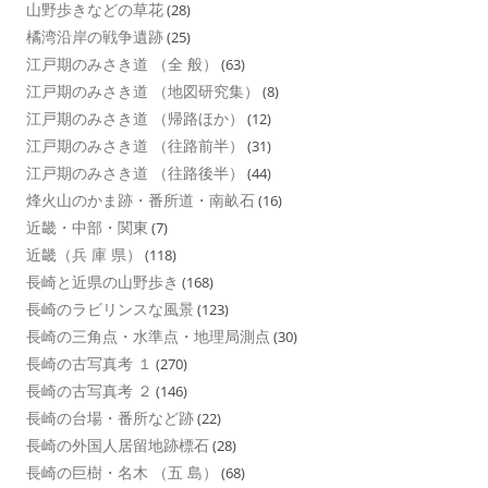
山野歩きなどの草花
(28)
橘湾沿岸の戦争遺跡
(25)
江戸期のみさき道 （全 般）
(63)
江戸期のみさき道 （地図研究集）
(8)
江戸期のみさき道 （帰路ほか）
(12)
江戸期のみさき道 （往路前半）
(31)
江戸期のみさき道 （往路後半）
(44)
烽火山のかま跡・番所道・南畝石
(16)
近畿・中部・関東
(7)
近畿（兵 庫 県）
(118)
長崎と近県の山野歩き
(168)
長崎のラビリンスな風景
(123)
長崎の三角点・水準点・地理局測点
(30)
長崎の古写真考 １
(270)
長崎の古写真考 ２
(146)
長崎の台場・番所など跡
(22)
長崎の外国人居留地跡標石
(28)
長崎の巨樹・名木 （五 島）
(68)