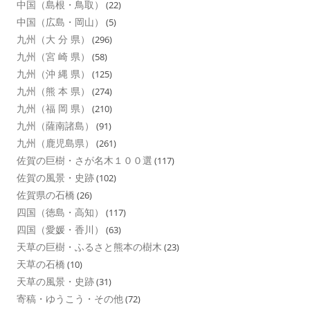
中国（島根・鳥取）
(22)
中国（広島・岡山）
(5)
九州（大 分 県）
(296)
九州（宮 崎 県）
(58)
九州（沖 縄 県）
(125)
九州（熊 本 県）
(274)
九州（福 岡 県）
(210)
九州（薩南諸島）
(91)
九州（鹿児島県）
(261)
佐賀の巨樹・さが名木１００選
(117)
佐賀の風景・史跡
(102)
佐賀県の石橋
(26)
四国（徳島・高知）
(117)
四国（愛媛・香川）
(63)
天草の巨樹・ふるさと熊本の樹木
(23)
天草の石橋
(10)
天草の風景・史跡
(31)
寄稿・ゆうこう・その他
(72)