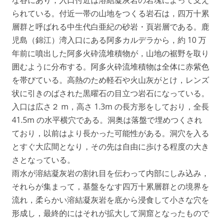
な谷にあり，入口付近は溶結凝灰岩の岩塊によって支え
られている。付近一帯の山地をつくる岩石は，四万十累
層群と呼ばれる中生代白亜紀の砂岩・頁岩層である。鹿
児島（錦江）湾入口にある阿多カルデラから，約 10 万
年前に噴出した阿多火砕流堆積物が，山地の裾野を取り
囲むように分布する。阿多火砕流堆積物は全体に赤紫色
を帯びている。高熱のため軽石や火山灰がとけ，レンズ
状に引きのばされた黒曜石の目立つ岩石になっている。
入口は広さ２ m，高さ 1.3m の長方形をしており，全長
41.5m の水平横穴である。洞奥は落盤で埋めつくされ
ており，以前はより長かった可能性がある。洞穴を入る
とすぐ大広間となり，その先は自由に歩ける程度の大き
さとなっている。
雨水が溶結凝灰岩の割れ目を伝わって内部にしみ込み，
それらが集まって，基盤をなす四万十累層群との境界を
流れ，柔らかい溶結凝灰岩を底から浸食して小さな穴を
形成し，最終的にはそれが拡大して洞窟となったもので