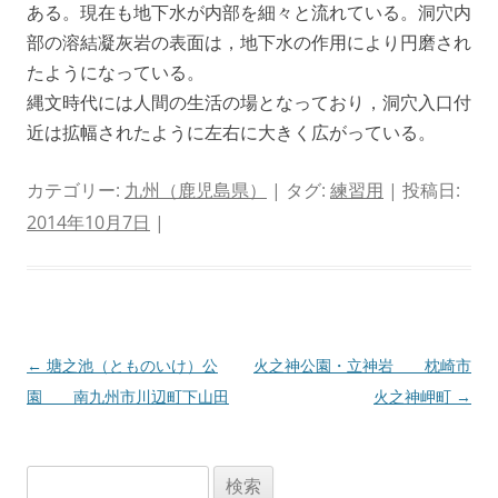
ある。現在も地下水が内部を細々と流れている。洞穴内
部の溶結凝灰岩の表面は，地下水の作用により円磨され
たようになっている。
縄文時代には人間の生活の場となっており，洞穴入口付
近は拡幅されたように左右に大きく広がっている。
カテゴリー:
九州（鹿児島県）
| タグ:
練習用
| 投稿日:
2014年10月7日
|
投
←
塘之池（とものいけ）公
火之神公園・立神岩 枕崎市
稿
園 南九州市川辺町下山田
火之神岬町
→
ナ
ビ
検
ゲ