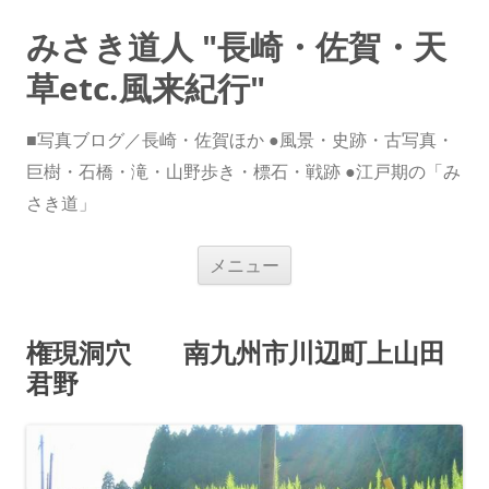
みさき道人 "長崎・佐賀・天
草etc.風来紀行"
■写真ブログ／長崎・佐賀ほか ●風景・史跡・古写真・
巨樹・石橋・滝・山野歩き・標石・戦跡 ●江戸期の「み
さき道」
コ
メニュー
ン
テ
ン
ツ
へ
権現洞穴 南九州市川辺町上山田
ス
キ
君野
ッ
プ