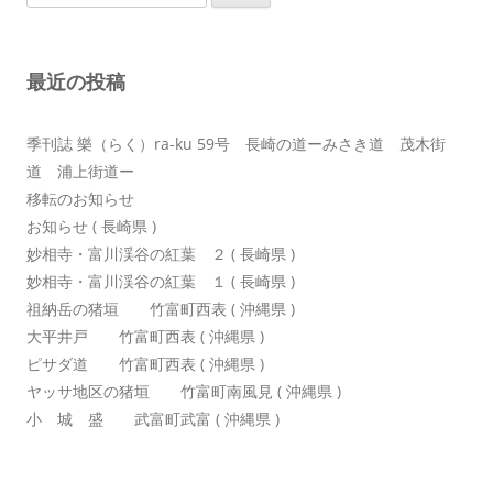
索:
ー
シ
最近の投稿
ョ
ン
季刊誌 樂（らく）ra-ku 59号 長崎の道ーみさき道 茂木街
道 浦上街道ー
移転のお知らせ
お知らせ ( 長崎県 )
妙相寺・富川渓谷の紅葉 ２ ( 長崎県 )
妙相寺・富川渓谷の紅葉 １ ( 長崎県 )
祖納岳の猪垣 竹富町西表 ( 沖縄県 )
大平井戸 竹富町西表 ( 沖縄県 )
ピサダ道 竹富町西表 ( 沖縄県 )
ヤッサ地区の猪垣 竹富町南風見 ( 沖縄県 )
小 城 盛 武富町武富 ( 沖縄県 )