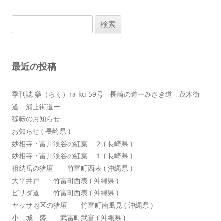
ビ
検
ゲ
索:
ー
シ
最近の投稿
ョ
ン
季刊誌 樂（らく）ra-ku 59号 長崎の道ーみさき道 茂木街
道 浦上街道ー
移転のお知らせ
お知らせ ( 長崎県 )
妙相寺・富川渓谷の紅葉 ２ ( 長崎県 )
妙相寺・富川渓谷の紅葉 １ ( 長崎県 )
祖納岳の猪垣 竹富町西表 ( 沖縄県 )
大平井戸 竹富町西表 ( 沖縄県 )
ピサダ道 竹富町西表 ( 沖縄県 )
ヤッサ地区の猪垣 竹富町南風見 ( 沖縄県 )
小 城 盛 武富町武富 ( 沖縄県 )