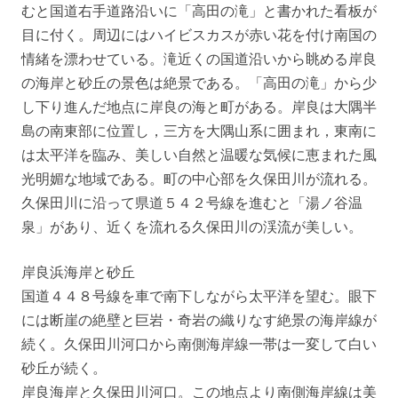
むと国道右手道路沿いに「高田の滝」と書かれた看板が
目に付く。周辺にはハイビスカスが赤い花を付け南国の
情緒を漂わせている。滝近くの国道沿いから眺める岸良
の海岸と砂丘の景色は絶景である。「高田の滝」から少
し下り進んだ地点に岸良の海と町がある。岸良は大隅半
島の南東部に位置し，三方を大隅山系に囲まれ，東南に
は太平洋を臨み、美しい自然と温暖な気候に恵まれた風
光明媚な地域である。町の中心部を久保田川が流れる。
久保田川に沿って県道５４２号線を進むと「湯ノ谷温
泉」があり、近くを流れる久保田川の渓流が美しい。
岸良浜海岸と砂丘
国道４４８号線を車で南下しながら太平洋を望む。眼下
には断崖の絶壁と巨岩・奇岩の織りなす絶景の海岸線が
続く。久保田川河口から南側海岸線一帯は一変して白い
砂丘が続く。
岸良海岸と久保田川河口。この地点より南側海岸線は美