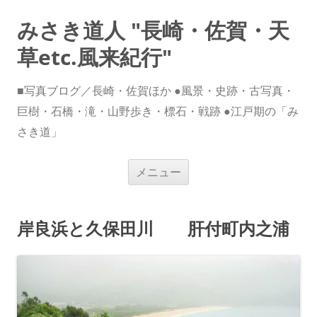
みさき道人 "長崎・佐賀・天
草etc.風来紀行"
■写真ブログ／長崎・佐賀ほか ●風景・史跡・古写真・
巨樹・石橋・滝・山野歩き・標石・戦跡 ●江戸期の「み
さき道」
コ
メニュー
ン
テ
ン
ツ
へ
岸良浜と久保田川 肝付町内之浦
ス
キ
ッ
プ