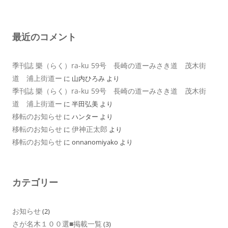
最近のコメント
季刊誌 樂（らく）ra-ku 59号 長崎の道ーみさき道 茂木街
道 浦上街道ー
に
山内ひろみ
より
季刊誌 樂（らく）ra-ku 59号 長崎の道ーみさき道 茂木街
道 浦上街道ー
に
半田弘美
より
移転のお知らせ
に
ハンター
より
移転のお知らせ
伊神正太郎
に
より
移転のお知らせ
に
onnanomiyako
より
カテゴリー
お知らせ
(2)
さが名木１００選■掲載一覧
(3)