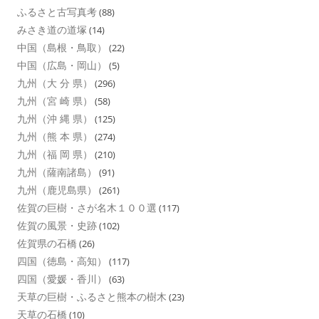
ふるさと古写真考
(88)
みさき道の道塚
(14)
中国（島根・鳥取）
(22)
中国（広島・岡山）
(5)
九州（大 分 県）
(296)
九州（宮 崎 県）
(58)
九州（沖 縄 県）
(125)
九州（熊 本 県）
(274)
九州（福 岡 県）
(210)
九州（薩南諸島）
(91)
九州（鹿児島県）
(261)
佐賀の巨樹・さが名木１００選
(117)
佐賀の風景・史跡
(102)
佐賀県の石橋
(26)
四国（徳島・高知）
(117)
四国（愛媛・香川）
(63)
天草の巨樹・ふるさと熊本の樹木
(23)
天草の石橋
(10)