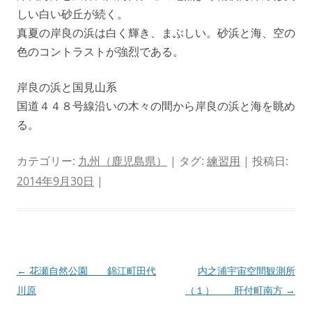
しい白い砂丘が続く。
真夏の岸良の浜は白く輝き、まぶしい。砂浜と海、空の
色のコントラストが強烈である。
岸良の浜と国見山系
国道４４８号線沿いの木々の間から岸良の浜と海を眺め
る。
カテゴリー:
九州（鹿児島県）
| タグ:
練習用
| 投稿日:
2014年9月30日
|
投
←
花瀬自然公園 錦江町田代
内之浦宇宙空間観測所
稿
川原
（１） 肝付町南方
→
ナ