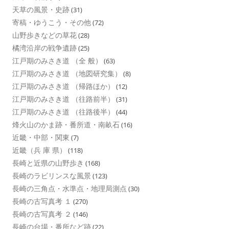
天草の風景・史跡
(31)
寄稿・ゆうこう・その他
(72)
山野歩きなどの草花
(28)
橘湾沿岸の戦争遺跡
(25)
江戸期のみさき道 （全 般）
(63)
江戸期のみさき道 （地図研究集）
(8)
江戸期のみさき道 （帰路ほか）
(12)
江戸期のみさき道 （往路前半）
(31)
江戸期のみさき道 （往路後半）
(44)
烽火山のかま跡・番所道・南畝石
(16)
近畿・中部・関東
(7)
近畿（兵 庫 県）
(118)
長崎と近県の山野歩き
(168)
長崎のラビリンスな風景
(123)
長崎の三角点・水準点・地理局測点
(30)
長崎の古写真考 １
(270)
長崎の古写真考 ２
(146)
長崎の台場・番所など跡
(22)