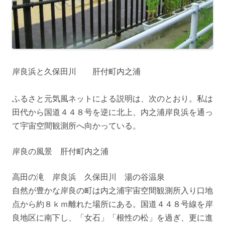
岸良浜と久保田川 肝付町内之浦
ふるさと元気風ネットによる説明は、次のとおり。私は
田代から国道４４８号を逆に北上、内之浦岸良浜を通っ
て宇宙空間観測所へ向かっている。
岸良の風景 肝付町内之浦
高田の滝 岸良浜 久保田川 湯の谷温泉
自然が豊かな岸良の町は内之浦宇宙空間観測所入り口地
点から約８ｋｍ離れた場所にある。国道４４８号線を岸
良地区に南下し、「女石」「根性の松」を過ぎ、更に進