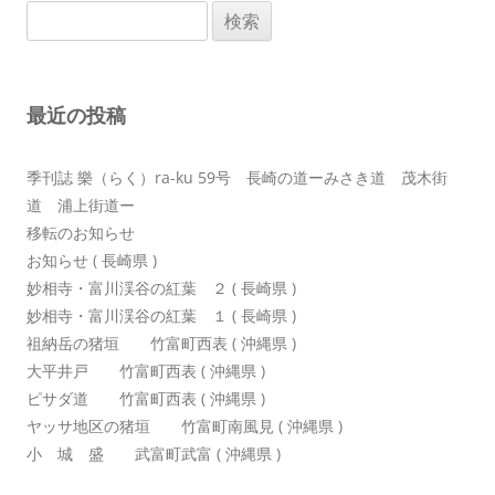
検
ー
索:
シ
ョ
最近の投稿
ン
季刊誌 樂（らく）ra-ku 59号 長崎の道ーみさき道 茂木街
道 浦上街道ー
移転のお知らせ
お知らせ ( 長崎県 )
妙相寺・富川渓谷の紅葉 ２ ( 長崎県 )
妙相寺・富川渓谷の紅葉 １ ( 長崎県 )
祖納岳の猪垣 竹富町西表 ( 沖縄県 )
大平井戸 竹富町西表 ( 沖縄県 )
ピサダ道 竹富町西表 ( 沖縄県 )
ヤッサ地区の猪垣 竹富町南風見 ( 沖縄県 )
小 城 盛 武富町武富 ( 沖縄県 )