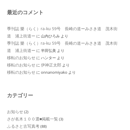
最近のコメント
季刊誌 樂（らく）ra-ku 59号 長崎の道ーみさき道 茂木街
道 浦上街道ー
に
山内ひろみ
より
季刊誌 樂（らく）ra-ku 59号 長崎の道ーみさき道 茂木街
道 浦上街道ー
に
半田弘美
より
移転のお知らせ
に
ハンター
より
移転のお知らせ
伊神正太郎
に
より
移転のお知らせ
に
onnanomiyako
より
カテゴリー
お知らせ
(2)
さが名木１００選■掲載一覧
(3)
ふるさと古写真考
(88)