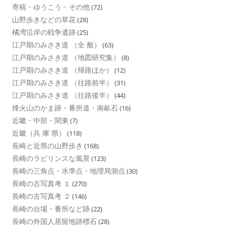
寄稿・ゆうこう・その他
(72)
山野歩きなどの草花
(28)
橘湾沿岸の戦争遺跡
(25)
江戸期のみさき道 （全 般）
(63)
江戸期のみさき道 （地図研究集）
(8)
江戸期のみさき道 （帰路ほか）
(12)
江戸期のみさき道 （往路前半）
(31)
江戸期のみさき道 （往路後半）
(44)
烽火山のかま跡・番所道・南畝石
(16)
近畿・中部・関東
(7)
近畿（兵 庫 県）
(118)
長崎と近県の山野歩き
(168)
長崎のラビリンスな風景
(123)
長崎の三角点・水準点・地理局測点
(30)
長崎の古写真考 １
(270)
長崎の古写真考 ２
(146)
長崎の台場・番所など跡
(22)
長崎の外国人居留地跡標石
(28)