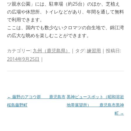
ツ親水公園」には、駐車場（約25台）のほか、芝植え
の広場や休憩所、トイレなどがあり、年間を通して無料
で利用できます。
ここは、国内でも数少ないクロマツの自生地で、錦江湾
の広大な眺めを楽しむことができます。
カテゴリー:
九州（鹿児島県）
| タグ:
練習用
| 投稿日:
2014年9月25日
|
投
←
藤野のアコウ群 鹿児島市
黒神ビュースポット（昭和溶岩
稿
桜島藤野町
地帯展望所） 鹿児島市黒神
ナ
町
→
ビ
ゲ