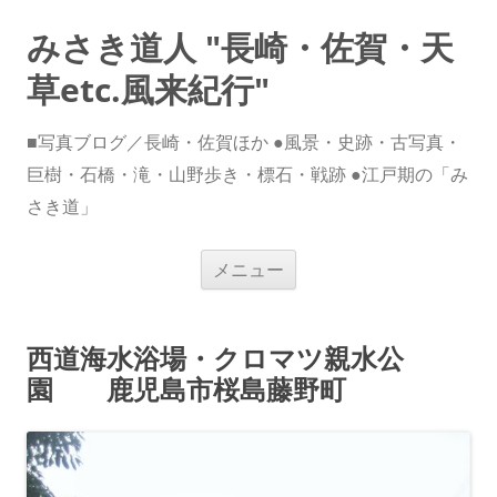
みさき道人 "長崎・佐賀・天
草etc.風来紀行"
■写真ブログ／長崎・佐賀ほか ●風景・史跡・古写真・
巨樹・石橋・滝・山野歩き・標石・戦跡 ●江戸期の「み
さき道」
コ
メニュー
ン
テ
ン
ツ
へ
西道海水浴場・クロマツ親水公
ス
キ
園 鹿児島市桜島藤野町
ッ
プ