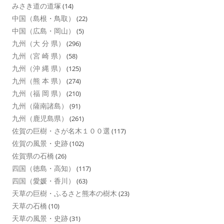
みさき道の道塚
(14)
中国（島根・鳥取）
(22)
中国（広島・岡山）
(5)
九州（大 分 県）
(296)
九州（宮 崎 県）
(58)
九州（沖 縄 県）
(125)
九州（熊 本 県）
(274)
九州（福 岡 県）
(210)
九州（薩南諸島）
(91)
九州（鹿児島県）
(261)
佐賀の巨樹・さが名木１００選
(117)
佐賀の風景・史跡
(102)
佐賀県の石橋
(26)
四国（徳島・高知）
(117)
四国（愛媛・香川）
(63)
天草の巨樹・ふるさと熊本の樹木
(23)
天草の石橋
(10)
天草の風景・史跡
(31)