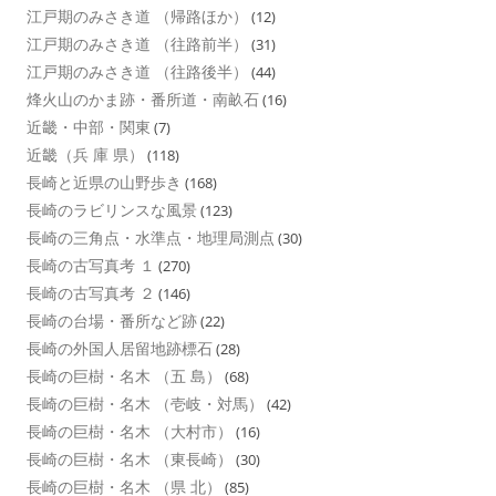
江戸期のみさき道 （帰路ほか）
(12)
江戸期のみさき道 （往路前半）
(31)
江戸期のみさき道 （往路後半）
(44)
烽火山のかま跡・番所道・南畝石
(16)
近畿・中部・関東
(7)
近畿（兵 庫 県）
(118)
長崎と近県の山野歩き
(168)
長崎のラビリンスな風景
(123)
長崎の三角点・水準点・地理局測点
(30)
長崎の古写真考 １
(270)
長崎の古写真考 ２
(146)
長崎の台場・番所など跡
(22)
長崎の外国人居留地跡標石
(28)
長崎の巨樹・名木 （五 島）
(68)
長崎の巨樹・名木 （壱岐・対馬）
(42)
長崎の巨樹・名木 （大村市）
(16)
長崎の巨樹・名木 （東長崎）
(30)
長崎の巨樹・名木 （県 北）
(85)