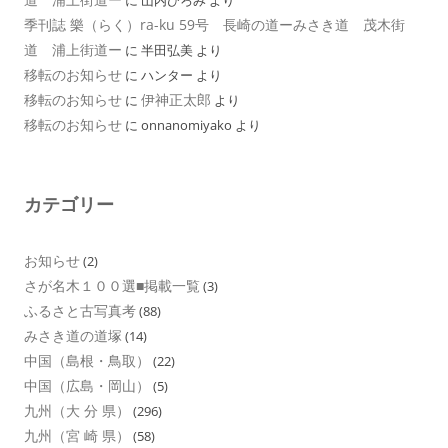
季刊誌 樂（らく）ra-ku 59号 長崎の道ーみさき道 茂木街
道 浦上街道ー
に
半田弘美
より
移転のお知らせ
に
ハンター
より
移転のお知らせ
伊神正太郎
に
より
移転のお知らせ
に
onnanomiyako
より
カテゴリー
お知らせ
(2)
さが名木１００選■掲載一覧
(3)
ふるさと古写真考
(88)
みさき道の道塚
(14)
中国（島根・鳥取）
(22)
中国（広島・岡山）
(5)
九州（大 分 県）
(296)
九州（宮 崎 県）
(58)