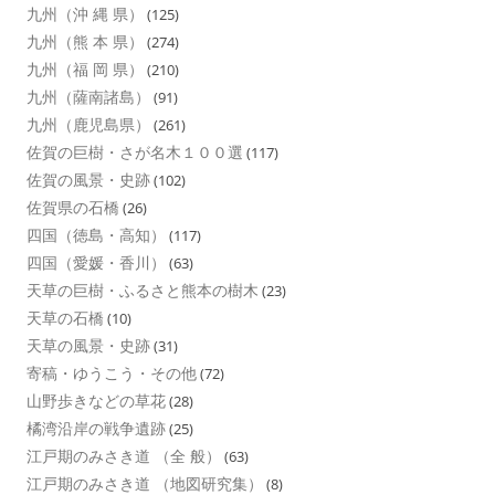
九州（沖 縄 県）
(125)
九州（熊 本 県）
(274)
九州（福 岡 県）
(210)
九州（薩南諸島）
(91)
九州（鹿児島県）
(261)
佐賀の巨樹・さが名木１００選
(117)
佐賀の風景・史跡
(102)
佐賀県の石橋
(26)
四国（徳島・高知）
(117)
四国（愛媛・香川）
(63)
天草の巨樹・ふるさと熊本の樹木
(23)
天草の石橋
(10)
天草の風景・史跡
(31)
寄稿・ゆうこう・その他
(72)
山野歩きなどの草花
(28)
橘湾沿岸の戦争遺跡
(25)
江戸期のみさき道 （全 般）
(63)
江戸期のみさき道 （地図研究集）
(8)