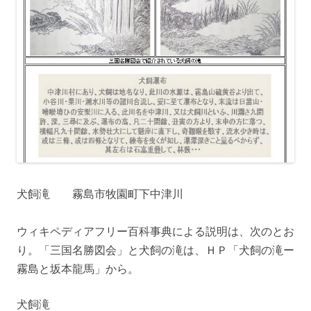
犬飼滝 霧島市牧園町下中津川
ウィキペディアフリー百科事典による説明は、次のとお
り。「三国名勝図会」と犬飼の滝は、ＨＰ「犬飼の滝ー
霧島と坂本龍馬」から。
犬飼滝