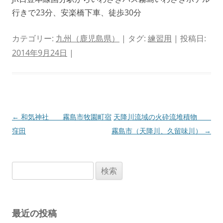
行きで23分、安楽橋下車、徒歩30分
カテゴリー:
九州（鹿児島県）
| タグ:
練習用
| 投稿日:
2014年9月24日
|
投
←
和気神社 霧島市牧園町宿
天降川流域の火砕流堆積物
稿
窪田
霧島市（天降川、久留味川）
→
ナ
ビ
検
ゲ
索:
ー
シ
最近の投稿
ョ