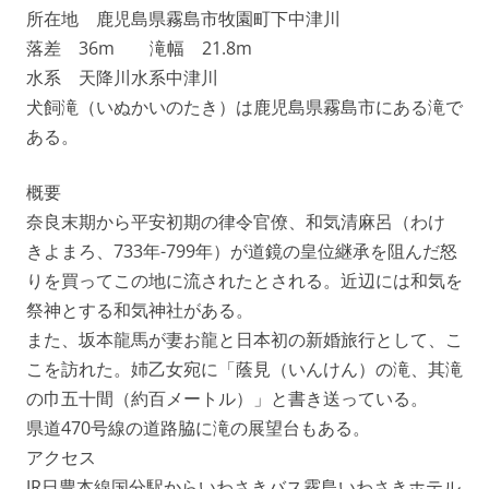
所在地 鹿児島県霧島市牧園町下中津川
落差 36m 滝幅 21.8m
水系 天降川水系中津川
犬飼滝（いぬかいのたき）は鹿児島県霧島市にある滝で
ある。
概要
奈良末期から平安初期の律令官僚、和気清麻呂（わけ
きよまろ、733年-799年）が道鏡の皇位継承を阻んだ怒
りを買ってこの地に流されたとされる。近辺には和気を
祭神とする和気神社がある。
また、坂本龍馬が妻お龍と日本初の新婚旅行として、こ
こを訪れた。姉乙女宛に「蔭見（いんけん）の滝、其滝
の巾五十間（約百メートル）」と書き送っている。
県道470号線の道路脇に滝の展望台もある。
アクセス
JR日豊本線国分駅からいわさきバス霧島いわさきホテル