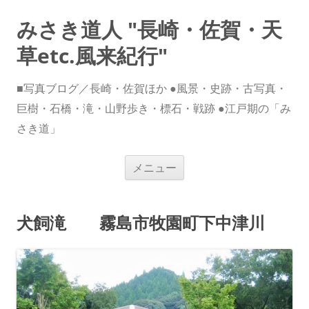
みさき道人 "長崎・佐賀・天
草etc.風来紀行"
■写真ブログ／長崎・佐賀ほか ●風景・史跡・古写真・
巨樹・石橋・滝・山野歩き・標石・戦跡 ●江戸期の「み
さき道」
コ
メニュー
ン
テ
ン
ツ
へ
犬飼滝 霧島市牧園町下中津川
ス
キ
ッ
プ