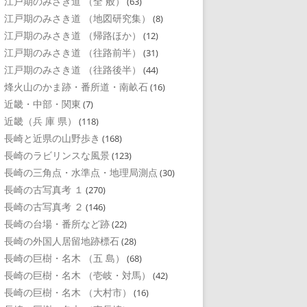
江戸期のみさき道 （全 般）
(63)
江戸期のみさき道 （地図研究集）
(8)
江戸期のみさき道 （帰路ほか）
(12)
江戸期のみさき道 （往路前半）
(31)
江戸期のみさき道 （往路後半）
(44)
烽火山のかま跡・番所道・南畝石
(16)
近畿・中部・関東
(7)
近畿（兵 庫 県）
(118)
長崎と近県の山野歩き
(168)
長崎のラビリンスな風景
(123)
長崎の三角点・水準点・地理局測点
(30)
長崎の古写真考 １
(270)
長崎の古写真考 ２
(146)
長崎の台場・番所など跡
(22)
長崎の外国人居留地跡標石
(28)
長崎の巨樹・名木 （五 島）
(68)
長崎の巨樹・名木 （壱岐・対馬）
(42)
長崎の巨樹・名木 （大村市）
(16)