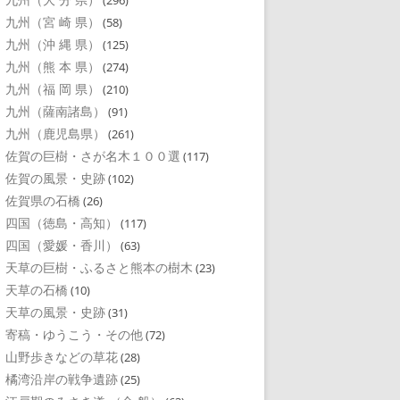
(296)
九州（宮 崎 県）
(58)
九州（沖 縄 県）
(125)
九州（熊 本 県）
(274)
九州（福 岡 県）
(210)
九州（薩南諸島）
(91)
九州（鹿児島県）
(261)
佐賀の巨樹・さが名木１００選
(117)
佐賀の風景・史跡
(102)
佐賀県の石橋
(26)
四国（徳島・高知）
(117)
四国（愛媛・香川）
(63)
天草の巨樹・ふるさと熊本の樹木
(23)
天草の石橋
(10)
天草の風景・史跡
(31)
寄稿・ゆうこう・その他
(72)
山野歩きなどの草花
(28)
橘湾沿岸の戦争遺跡
(25)