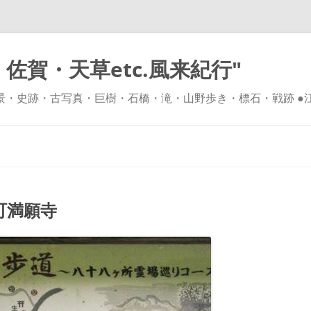
佐賀・天草etc.風来紀行"
風景・史跡・古写真・巨樹・石橋・滝・山野歩き・標石・戦跡 ●
コ
ン
テ
ン
ツ
へ
ス
キ
町満願寺
ッ
プ