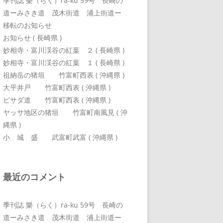
季刊誌 樂（らく）ra-ku 59号 長崎の
道ーみさき道 茂木街道 浦上街道ー
移転のお知らせ
お知らせ ( 長崎県 )
妙相寺・富川渓谷の紅葉 ２ ( 長崎県 )
妙相寺・富川渓谷の紅葉 １ ( 長崎県 )
祖納岳の猪垣 竹富町西表 ( 沖縄県 )
大平井戸 竹富町西表 ( 沖縄県 )
ピサダ道 竹富町西表 ( 沖縄県 )
ヤッサ地区の猪垣 竹富町南風見 ( 沖
縄県 )
小 城 盛 武富町武富 ( 沖縄県 )
最近のコメント
季刊誌 樂（らく）ra-ku 59号 長崎の
道ーみさき道 茂木街道 浦上街道ー