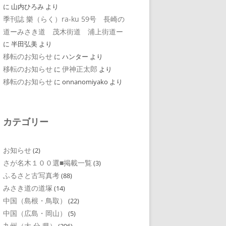
に
山内ひろみ
より
季刊誌 樂（らく）ra-ku 59号 長崎の
道ーみさき道 茂木街道 浦上街道ー
に
半田弘美
より
移転のお知らせ
に
ハンター
より
移転のお知らせ
伊神正太郎
に
より
移転のお知らせ
に
onnanomiyako
より
カテゴリー
お知らせ
(2)
さが名木１００選■掲載一覧
(3)
ふるさと古写真考
(88)
みさき道の道塚
(14)
中国（島根・鳥取）
(22)
中国（広島・岡山）
(5)
九州（大 分 県）