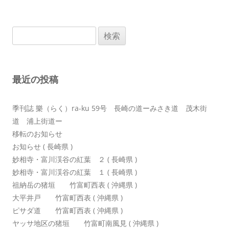
ナ
ビ
検
ゲ
索:
ー
シ
最近の投稿
ョ
ン
季刊誌 樂（らく）ra-ku 59号 長崎の道ーみさき道 茂木街
道 浦上街道ー
移転のお知らせ
お知らせ ( 長崎県 )
妙相寺・富川渓谷の紅葉 ２ ( 長崎県 )
妙相寺・富川渓谷の紅葉 １ ( 長崎県 )
祖納岳の猪垣 竹富町西表 ( 沖縄県 )
大平井戸 竹富町西表 ( 沖縄県 )
ピサダ道 竹富町西表 ( 沖縄県 )
ヤッサ地区の猪垣 竹富町南風見 ( 沖縄県 )