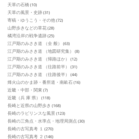
天草の石橋
(10)
天草の風景・史跡
(31)
寄稿・ゆうこう・その他
(72)
山野歩きなどの草花
(28)
橘湾沿岸の戦争遺跡
(25)
江戸期のみさき道 （全 般）
(63)
江戸期のみさき道 （地図研究集）
(8)
江戸期のみさき道 （帰路ほか）
(12)
江戸期のみさき道 （往路前半）
(31)
江戸期のみさき道 （往路後半）
(44)
烽火山のかま跡・番所道・南畝石
(16)
近畿・中部・関東
(7)
近畿（兵 庫 県）
(118)
長崎と近県の山野歩き
(168)
長崎のラビリンスな風景
(123)
長崎の三角点・水準点・地理局測点
(30)
長崎の古写真考 １
(270)
長崎の古写真考 ２
(146)