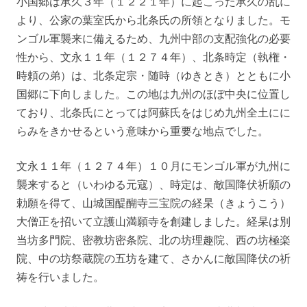
小国郷は承久３年（１２２１年）に起こった承久の乱に
より、公家の葉室氏から北条氏の所領となりました。モ
ンゴル軍襲来に備えるため、九州中部の支配強化の必要
性から、文永１１年（１２７４年）、北条時定（執権・
時頼の弟）は、北条定宗・随時（ゆきとき）とともに小
国郷に下向しました。この地は九州のほぼ中央に位置し
ており、北条氏にとっては阿蘇氏をはじめ九州全土にに
らみをきかせるという意味から重要な地点でした。
文永１１年（１２７４年）１０月にモンゴル軍が九州に
襲来すると（いわゆる元寇）、時定は、敵国降伏祈願の
勅願を得て、山城国醍醐寺三宝院の経杲（きょうこう）
大僧正を招いて立護山満願寺を創建しました。経杲は別
当坊多門院、密教坊密条院、北の坊理趣院、西の坊極楽
院、中の坊祭蔵院の五坊を建て、さかんに敵国降伏の祈
祷を行いました。