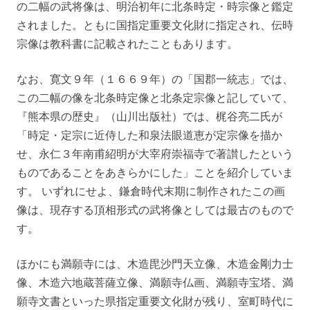
の二幅の武将像は、明治初年に北条時定・時宗像と鑑定
されました。ともに国指定重要文化財に指定され、伝時
宗像は教科書に記載されたこともあります。
なお、寛文９年（１６６９年）の「国郡一統志」では、
この二幅の像を北条時定像と北条定宗像と記していて、
『熊本県の歴史』（山川出版社）では、梶谷亮二氏が
「時定・定宗に近侍した和泉法眼道恵が定宗像を描か
せ、永仁３年南甫紹明が大宰府崇福寺で著讃したという
ものであることをあきらかにした」ことを紹介していま
す。 いずれにせよ、鎌倉時代末期に制作されたこの画
像は、現存する頂相形式の武将像としては最古のもので
す。
ほかにも満願寺には、木造毘沙門天立像、木造金剛力士
像、木造六地蔵菩薩立像、満願寺仏画、満願寺宝塔、満
願寺文書といった県指定重要文化財が残り、室町時代に