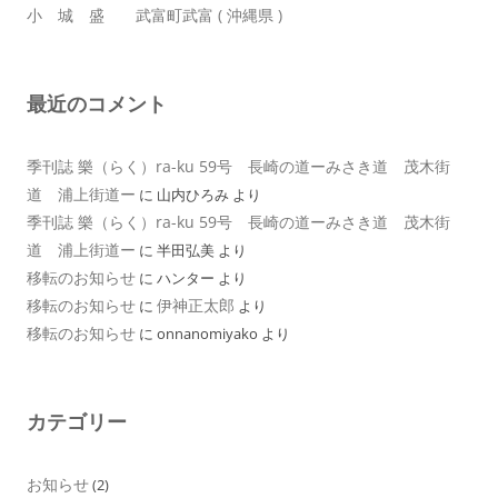
小 城 盛 武富町武富 ( 沖縄県 )
最近のコメント
季刊誌 樂（らく）ra-ku 59号 長崎の道ーみさき道 茂木街
道 浦上街道ー
に
山内ひろみ
より
季刊誌 樂（らく）ra-ku 59号 長崎の道ーみさき道 茂木街
道 浦上街道ー
に
半田弘美
より
移転のお知らせ
に
ハンター
より
移転のお知らせ
伊神正太郎
に
より
移転のお知らせ
に
onnanomiyako
より
カテゴリー
お知らせ
(2)