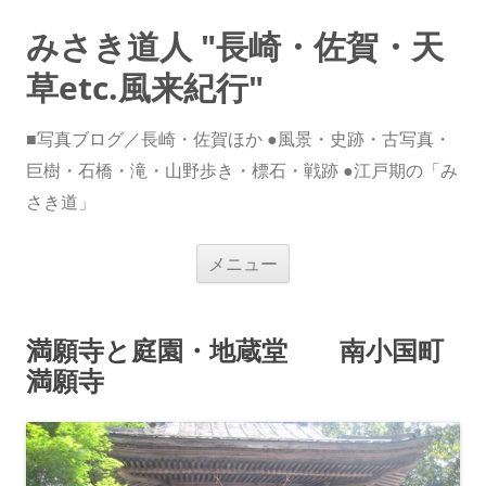
みさき道人 "長崎・佐賀・天
草etc.風来紀行"
■写真ブログ／長崎・佐賀ほか ●風景・史跡・古写真・
巨樹・石橋・滝・山野歩き・標石・戦跡 ●江戸期の「み
さき道」
コ
メニュー
ン
テ
ン
ツ
へ
満願寺と庭園・地蔵堂 南小国町
ス
キ
満願寺
ッ
プ