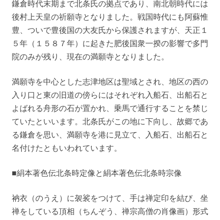
鎌倉時代末期まで北条氏の拠点であり、南北朝時代には
後村上天皇の祈願寺となりました。戦国時代にも阿蘇惟
豊、ついで豊後国の大友氏から保護されますが、天正１
５年（１５８７年）に起きた肥後国衆一揆の影響で多門
院のみが残り、現在の満願寺となりました。
満願寺を中心とした志津地区は聖域とされ、地区の西の
入り口と東の旧道の傍らにはそれぞれ入船石、出船石と
よばれる舟形の石が置かれ、乗馬で通行することを禁じ
ていたといいます。北条氏がこの地に下向し、故郷であ
る鎌倉を思い、満願寺を港に見立て、入船石、出船石と
名付けたともいわれています。
■絹本著色伝北条時定像と絹本著色伝北条時宗像
衲衣（のうえ）に袈裟をつけて、手は禅定印を結び、坐
禅をしている頂相（ちんぞう、禅宗高僧の肖像画）形式