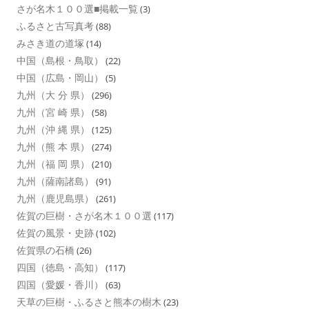
さが名木１００選■掲載一覧
(3)
ふるさと古写真考
(88)
みさき道の道塚
(14)
中国（島根・鳥取）
(22)
中国（広島・岡山）
(5)
九州（大 分 県）
(296)
九州（宮 崎 県）
(58)
九州（沖 縄 県）
(125)
九州（熊 本 県）
(274)
九州（福 岡 県）
(210)
九州（薩南諸島）
(91)
九州（鹿児島県）
(261)
佐賀の巨樹・さが名木１００選
(117)
佐賀の風景・史跡
(102)
佐賀県の石橋
(26)
四国（徳島・高知）
(117)
四国（愛媛・香川）
(63)
天草の巨樹・ふるさと熊本の樹木
(23)