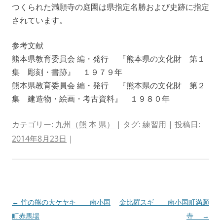
つくられた満願寺の庭園は県指定名勝および史跡に指定
されています。
参考文献
熊本県教育委員会 編・発行 『熊本県の文化財 第１
集 彫刻・書跡』 １９７９年
熊本県教育委員会 編・発行 『熊本県の文化財 第２
集 建造物・絵画・考古資料』 １９８０年
カテゴリー:
九州（熊 本 県）
| タグ:
練習用
| 投稿日:
2014年8月23日
|
投
←
竹の熊の大ケヤキ 南小国
金比羅スギ 南小国町満願
稿
町赤馬場
寺
→